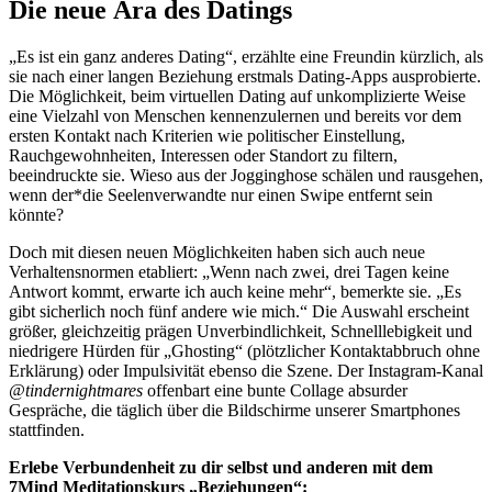
Die neue Ära des Datings
„Es ist ein ganz anderes Dating“, erzählte eine Freundin kürzlich, als
sie nach einer langen Beziehung erstmals Dating-Apps ausprobierte.
Die Möglichkeit, beim virtuellen Dating auf unkomplizierte Weise
eine Vielzahl von Menschen kennenzulernen und bereits vor dem
ersten Kontakt nach Kriterien wie politischer Einstellung,
Rauchgewohnheiten, Interessen oder Standort zu filtern,
beeindruckte sie. Wieso aus der Jogginghose schälen und rausgehen,
wenn der*die Seelenverwandte nur einen Swipe entfernt sein
könnte?
Doch mit diesen neuen Möglichkeiten haben sich auch neue
Verhaltensnormen etabliert: „Wenn nach zwei, drei Tagen keine
Antwort kommt, erwarte ich auch keine mehr“, bemerkte sie. „Es
gibt sicherlich noch fünf andere wie mich.“ Die Auswahl erscheint
größer, gleichzeitig prägen Unverbindlichkeit, Schnelllebigkeit und
niedrigere Hürden für „Ghosting“ (plötzlicher Kontaktabbruch ohne
Erklärung) oder Impulsivität ebenso die Szene. Der Instagram-Kanal
@tindernightmares
offenbart eine bunte Collage absurder
Gespräche, die täglich über die Bildschirme unserer Smartphones
stattfinden.
Erlebe Verbundenheit zu dir selbst und anderen mit dem
7Mind Meditationskurs „Beziehungen“: