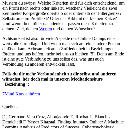
Mustern du swipst: Welche Kriterien sind für dich entscheidend, um
ein Profil nach rechts oder links zu wischen? Vielleicht die zwei
Zentimeter Körpergröße oberhalb oder unterhalb der Filtergrenze?
Selbstironie im Profiltext? Oder das Bild mit der kleinen Katze?
Und wenn du darüber nachdenkst – passen diese Kriterien zu
deinem Ziel, deinen
Werten
und deinen Wünschen?
Achtsamkeit ist also für viele Aspekte des Online-Datings eine
wertvolle Grundlage. Und wenn man sich auf eine andere Person
einlässt, kann Achtsamkeit auch Zufriedenheit in Beziehungen
fördern und uns helfen, mehr bei uns zu bleiben [5]. Denn am Ende
ist eine gute Verbindung zu uns selbst das, was uns auch
Verbindung zu anderen entwickeln lässt.
Falls du dir mehr Verbundenheit zu dir selbst und anderen
wünschst, hör doch mal in unseren Meditationskurs
"Beziehung":
7Mind Kurs anhören
Quellen:
[1]
Germano Vera Cruz, Aboujaoude E, Rochat L, Bianchi-
Demichelli F, Yasser Khazaal. Finding Intimacy Online: A Machine
Learning Analysis of Predictors of Success. Cyberpsychology,