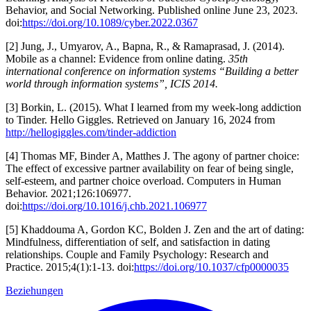
Behavior, and Social Networking. Published online June 23, 2023.
doi:
https://doi.org/10.1089/cyber.2022.0367
[2] Jung, J., Umyarov, A., Bapna, R., & Ramaprasad, J. (2014).
Mobile as a channel: Evidence from online dating.
35th
international conference on information systems “Building a better
world through information systems”, ICIS 2014.
[3] Borkin, L. (2015). What I learned from my week-long addiction
to Tinder. Hello Giggles. Retrieved on January 16, 2024 from
http://hellogiggles.com/tinder-addiction
[4] Thomas MF, Binder A, Matthes J. The agony of partner choice:
The effect of excessive partner availability on fear of being single,
self-esteem, and partner choice overload. Computers in Human
Behavior. 2021;126:106977.
doi:
https://doi.org/10.1016/j.chb.2021.106977
[5] Khaddouma A, Gordon KC, Bolden J. Zen and the art of dating:
Mindfulness, differentiation of self, and satisfaction in dating
relationships. Couple and Family Psychology: Research and
Practice. 2015;4(1):1-13. doi:
https://doi.org/10.1037/cfp0000035
Beziehungen