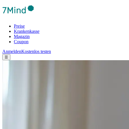
Preise
Krankenkasse
Magazin
Coupon
Anmelden
Kostenlos testen
☰