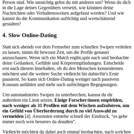
Person sind. Wie umsichtig gehst du mit anderen um? Wenn du dich
in die Lage deines Gegenübers versetzt, wie könnten deine
Nachrichten oder Verhaltensweisen aufgefasst werden? Und wie
kannst du die Kommunikation aufrichtig und wertschätzend
gestalten?
4. Slow Online-Dating
Statt sich abends vor dem Fernseher zum schnellen Swipen verleiten
zu lassen, nimm dir bewusst Zeit, um die Profile genauer
anzuschauen. Wenn sich ein Match ergibt,spür nach und beobachte
deine Gedanken, Gefühle und Körperempfindungen. Entscheide
erst nach diesem Innehalten, ob du den Menschen kennenlernen
möchtest und die weitere Suche vielleicht bis dahin/für's Erste
pausierst. So kann sich Online-Dating weniger nach passivem
Konsum anfühlen und mehr nach aufrichtigen Begegnungen.
Um automatisiertes Swipen zu unterbrechen, kannst du dir
außerdem ein Limit setzen.
Einige Forscher:innen empfehlen,
nach weniger als 31 Profilen mit dem Wischen aufzuhören, um
ein Gefühl von Überforderung durch zu viel Auswahl zu
vermeiden
[4]. Ansonsten entstehe schnell der Eindruck, “es gebe
immer noch wen besseres da draußen”.
Vielleicht möchtest du dabei auch einmal beobachten, nach welchen