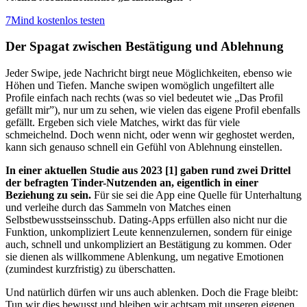
7Mind kostenlos testen
Der Spagat zwischen Bestätigung und Ablehnung
Jeder Swipe, jede Nachricht birgt neue Möglichkeiten, ebenso wie
Höhen und Tiefen. Manche swipen womöglich ungefiltert alle
Profile einfach nach rechts (was so viel bedeutet wie
„
Das Profil
gefällt mir”), nur um zu sehen, wie vielen das eigene Profil ebenfalls
gefällt. Ergeben sich viele Matches, wirkt das für viele
schmeichelnd. Doch wenn nicht, oder wenn wir geghostet werden,
kann sich genauso schnell ein Gefühl von Ablehnung einstellen.
In einer aktuellen Studie aus 2023
[1]
gaben rund zwei Drittel
der befragten Tinder-Nutzenden an, eigentlich in einer
Beziehung zu sein.
Für sie sei die App eine Quelle für Unterhaltung
und verleihe durch das Sammeln von Matches einen
Selbstbewusstseinsschub. Dating-Apps erfüllen also nicht nur die
Funktion, unkompliziert Leute kennenzulernen, sondern für einige
auch, schnell und unkompliziert an Bestätigung zu kommen. Oder
sie dienen als willkommene Ablenkung, um negative Emotionen
(zumindest kurzfristig) zu überschatten.
Und natürlich dürfen wir uns auch ablenken. Doch die Frage bleibt:
Tun wir dies bewusst und bleiben wir achtsam mit unseren eigenen