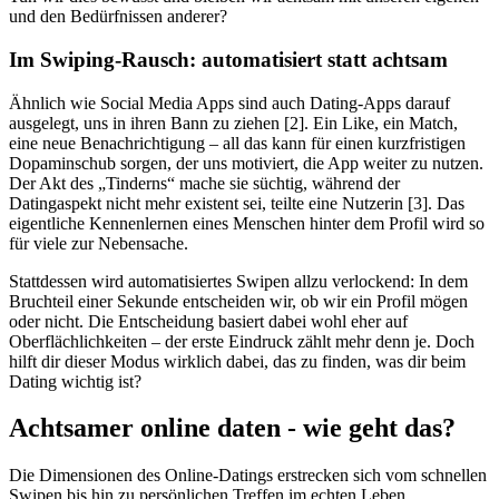
und den Bedürfnissen anderer?
Im Swiping-Rausch: automatisiert statt achtsam
Ähnlich wie Social Media Apps sind auch Dating-Apps darauf
ausgelegt, uns in ihren Bann zu ziehen [2]. Ein Like, ein Match,
eine neue Benachrichtigung – all das kann für einen kurzfristigen
Dopaminschub sorgen, der uns motiviert, die App weiter zu nutzen.
Der Akt des
„
Tinderns
“
mache sie süchtig, während der
Datingaspekt nicht mehr existent sei, teilte eine Nutzerin [3]. Das
eigentliche Kennenlernen eines Menschen hinter dem Profil wird so
für viele zur Nebensache.
Stattdessen wird automatisiertes Swipen allzu verlockend: In dem
Bruchteil einer Sekunde entscheiden wir, ob wir ein Profil mögen
oder nicht. Die Entscheidung basiert dabei wohl eher auf
Oberflächlichkeiten – der erste Eindruck zählt mehr denn je. Doch
hilft dir dieser Modus wirklich dabei, das zu finden, was dir beim
Dating wichtig ist?
Achtsamer online daten - wie geht das?
Die Dimensionen des Online-Datings erstrecken sich vom schnellen
Swipen bis hin zu persönlichen Treffen im echten Leben.