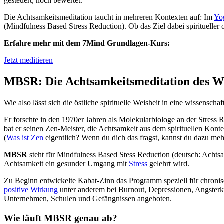
gesteuert, noch bewertet.
Die Achtsamkeitsmeditation taucht in mehreren Kontexten auf: Im
Yo
(Mindfulness Based Stress Reduction). Ob das Ziel dabei spiritueller 
Erfahre mehr mit dem 7Mind Grundlagen-Kurs:
Jetzt meditieren
MBSR: Die Achtsamkeitsmeditation des W
Wie also lässt sich die östliche spirituelle Weisheit in eine wissensch
Er forschte in den 1970er Jahren als Molekularbiologe an der Stress R
bat er seinen Zen-Meister, die Achtsamkeit aus dem spirituellen Kont
(
Was ist Zen
eigentlich? Wenn du dich das fragst, kannst du dazu mehr
MBSR
steht für Mindfulness Based Stess Reduction (deutsch: Achts
Achtsamkeit ein gesunder Umgang mit
Stress
gelehrt wird.
Zu Beginn entwickelte Kabat-Zinn das Programm speziell für chronis
positive Wirkung
unter anderem bei Burnout, Depressionen, Angster
Unternehmen, Schulen und Gefängnissen angeboten.
Wie läuft MBSR genau ab?