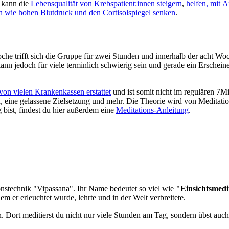
 kann die
Lebensqualität von Krebspatient:innen steigern
,
helfen, mit 
en wie hohen Blutdruck und den Cortisolspiegel senken
.
 trifft sich die Gruppe für zwei Stunden und innerhalb der acht Woc
nn jedoch für viele terminlich schwierig sein und gerade ein Erschein
von vielen Krankenkassen erstattet
und ist somit nicht im regulären 7M
, eine gelassene Zielsetzung und mehr. Die Theorie wird von Meditation
bist, findest du hier außerdem eine
Meditations-Anleitung
.
ionstechnik "Vipassana". Ihr Name bedeutet so viel wie
"Einsichtsmedi
 er erleuchtet wurde, lehrte und in der Welt verbreitete.
Dort meditierst du nicht nur viele Stunden am Tag, sondern übst auch