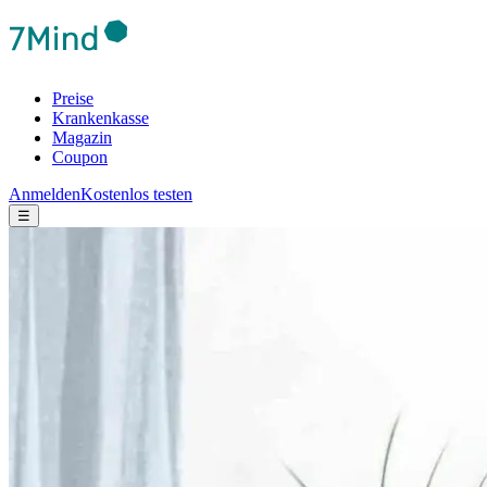
Preise
Krankenkasse
Magazin
Coupon
Anmelden
Kostenlos testen
☰