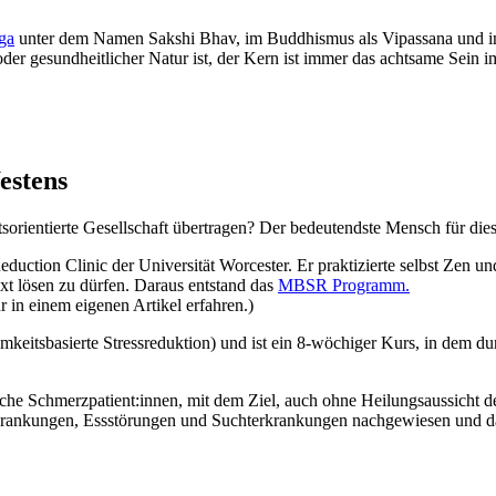
ga
unter dem Namen Sakshi Bhav, im Buddhismus als Vipassana und
oder gesundheitlicher Natur ist, der Kern ist immer das achtsame Sein i
estens
aftsorientierte Gesellschaft übertragen? Der bedeutendste Mensch für die
eduction Clinic der Universität Worcester. Er praktizierte selbst Zen 
ext lösen zu dürfen. Daraus entstand das
MBSR Programm.
 in einem eigenen Artikel erfahren.)
amkeitsbasierte Stressreduktion) und ist ein 8-wöchiger Kurs, in dem
che Schmerzpatient:innen, mit dem Ziel, auch ohne Heilungsaussicht 
krankungen, Essstörungen und Suchterkrankungen nachgewiesen und d