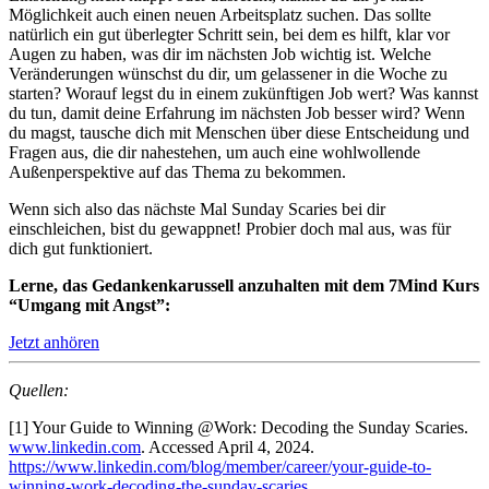
Möglichkeit auch einen neuen Arbeitsplatz suchen. Das sollte
natürlich ein gut überlegter Schritt sein, bei dem es hilft, klar vor
Augen zu haben, was dir im nächsten Job wichtig ist. Welche
Veränderungen wünschst du dir, um gelassener in die Woche zu
starten? Worauf legst du in einem zukünftigen Job wert? Was kannst
du tun, damit deine Erfahrung im nächsten Job besser wird? Wenn
du magst, tausche dich mit Menschen über diese Entscheidung und
Fragen aus, die dir nahestehen, um auch eine wohlwollende
Außenperspektive auf das Thema zu bekommen.
Wenn sich also das nächste Mal Sunday Scaries bei dir
einschleichen, bist du gewappnet! Probier doch mal aus, was für
dich gut funktioniert.
Lerne, das Gedankenkarussell anzuhalten mit dem 7Mind Kurs
“Umgang mit Angst”:
Jetzt anhören
Quellen:
[1]
Your Guide to Winning @Work: Decoding the Sunday Scaries.
www.linkedin.com
. Accessed April 4, 2024.
https://www.linkedin.com/blog/member/career/your-guide-to-
winning-work-decoding-the-sunday-scaries