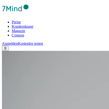
Preise
Krankenkasse
Magazin
Coupon
Anmelden
Kostenlos testen
☰