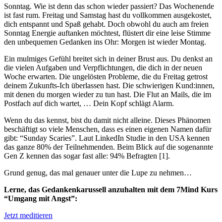
Sonntag. Wie ist denn das schon wieder passiert? Das Wochenende
ist fast rum. Freitag und Samstag hast du vollkommen ausgekostet,
dich entspannt und Spaß gehabt. Doch obwohl du auch am freien
Sonntag Energie auftanken möchtest, flüstert dir eine leise Stimme
den unbequemen Gedanken ins Ohr: Morgen ist wieder Montag.
Ein mulmiges Gefühl breitet sich in deiner Brust aus. Du denkst an
die vielen Aufgaben und Verpflichtungen, die dich in der neuen
Woche erwarten. Die ungelösten Probleme, die du Freitag getrost
deinem Zukunfts-Ich überlassen hast. Die schwierigen Kund:innen,
mit denen du morgen wieder zu tun hast. Die Flut an Mails, die im
Postfach auf dich wartet, … Dein Kopf schlägt Alarm.
Wenn du das kennst, bist du damit nicht alleine. Dieses Phänomen
beschäftigt so viele Menschen, dass es einen eigenen Namen dafür
gibt: “Sunday Scaries”. Laut LinkedIn Studie in den USA kennen
das ganze 80% der Teilnehmenden. Beim Blick auf die sogenannte
Gen Z kennen das sogar fast alle: 94% Befragten [1].
Grund genug, das mal genauer unter die Lupe zu nehmen…
Lerne, das Gedankenkarussell anzuhalten mit dem 7Mind Kurs
“Umgang mit Angst”:
Jetzt meditieren