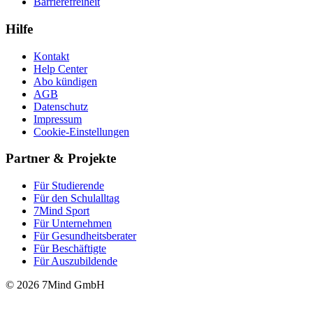
Barrierefreiheit
Hilfe
Kontakt
Help Center
Abo kündigen
AGB
Datenschutz
Impressum
Cookie-Einstellungen
Partner & Projekte
Für Stu­die­rende
Für den Schulalltag
7Mind Sport
Für Unter­neh­men
Für Gesund­heits­be­ra­ter
Für Beschäftigte
Für Auszubildende
© 2026 7Mind GmbH