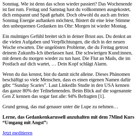
Sonntag. Wie ist denn das schon wieder passiert? Das Wochenende
ist fast rum. Freitag und Samstag hast du vollkommen ausgekostet,
dich entspannt und Spaß gehabt. Doch obwohl du auch am freien
Sonntag Energie auftanken möchtest, flüstert dir eine leise Stimme
den unbequemen Gedanken ins Ohr: Morgen ist wieder Montag.
Ein mulmiges Gefühl breitet sich in deiner Brust aus. Du denkst an
die vielen Aufgaben und Verpflichtungen, die dich in der neuen
Woche erwarten. Die ungelösten Probleme, die du Freitag getrost
deinem Zukunfts-Ich überlassen hast. Die schwierigen Kund:innen,
mit denen du morgen wieder zu tun hast. Die Flut an Mails, die im
Postfach auf dich wartet, … Dein Kopf schlägt Alarm.
Wenn du das kennst, bist du damit nicht alleine. Dieses Phänomen
beschäftigt so viele Menschen, dass es einen eigenen Namen dafür
gibt: “Sunday Scaries”. Laut LinkedIn Studie in den USA kennen
das ganze 80% der Teilnehmenden. Beim Blick auf die sogenannte
Gen Z kennen das sogar fast alle: 94% Befragten [1].
Grund genug, das mal genauer unter die Lupe zu nehmen…
Lerne, das Gedankenkarussell anzuhalten mit dem 7Mind Kurs
“Umgang mit Angst”:
Jetzt meditieren