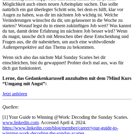
Möglichkeit auch einen neuen Arbeitsplatz suchen. Das sollte
natürlich ein gut überlegter Schritt sein, bei dem es hilft, klar vor
Augen zu haben, was dir im nächsten Job wichtig ist. Welche
Veränderungen wünschst du dir, um gelassener in die Woche zu
starten? Worauf legst du in einem zukünftigen Job wert? Was kannst
du tun, damit deine Erfahrung im nächsten Job besser wird? Wenn
du magst, tausche dich mit Menschen über diese Entscheidung und
Fragen aus, die dir nahestehen, um auch eine wohlwollende
Außenperspektive auf das Thema zu bekommen.
Wenn sich also das nächste Mal Sunday Scaries bei dir
einschleichen, bist du gewappnet! Probier doch mal aus, was für
dich gut funktioniert.
Lerne, das Gedankenkarussell anzuhalten mit dem 7Mind Kurs
“Umgang mit Angst”:
Jetzt anhören
Quellen:
[1]
Your Guide to Winning @Work: Decoding the Sunday Scaries.
www.linkedin.com
. Accessed April 4, 2024.
https://www.linkedin.com/blog/member/career/your-guide-to-
winning-work-decoding-the-sunday-scaries