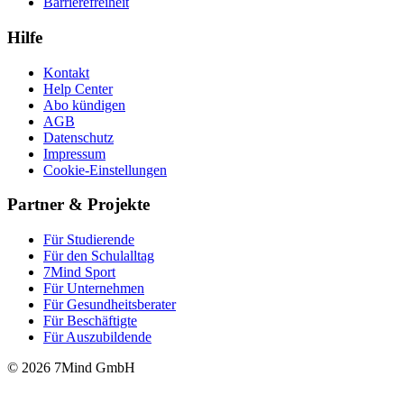
Barrierefreiheit
Hilfe
Kontakt
Help Center
Abo kündigen
AGB
Datenschutz
Impressum
Cookie-Einstellungen
Partner & Projekte
Für Stu­die­rende
Für den Schulalltag
7Mind Sport
Für Unter­neh­men
Für Gesund­heits­be­ra­ter
Für Beschäftigte
Für Auszubildende
© 2026 7Mind GmbH