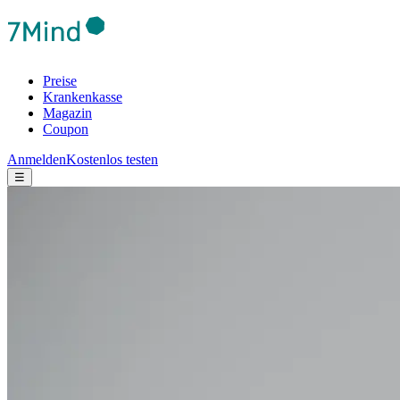
Preise
Krankenkasse
Magazin
Coupon
Anmelden
Kostenlos testen
☰