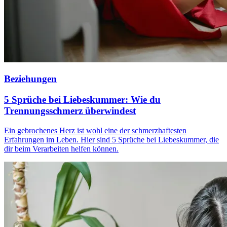
Beziehungen
5 Sprüche bei Liebeskummer: Wie du
Trennungsschmerz überwindest
Ein gebrochenes Herz ist wohl eine der schmerzhaftesten
Erfahrungen im Leben. Hier sind 5 Sprüche bei Liebeskummer, die
dir beim Verarbeiten helfen können.