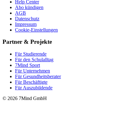
Help Center
Abo kündigen
AGB
Datenschutz
Impressum
Cookie-Einstellungen
Partner & Projekte
Für Stu­die­rende
Für den Schulalltag
7Mind Sport
Für Unter­neh­men
Für Gesund­heits­be­ra­ter
Für Beschäftigte
Für Auszubildende
© 2026 7Mind GmbH