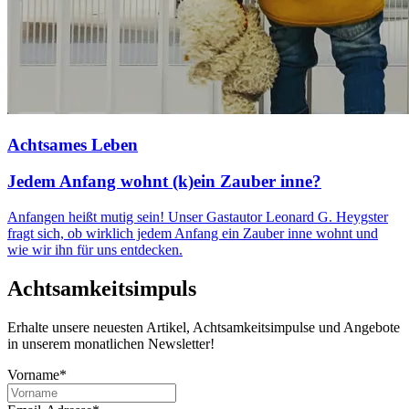
Achtsames Leben
Jedem Anfang wohnt (k)ein Zauber inne?
Anfangen heißt mutig sein! Unser Gastautor Leonard G. Heygster
fragt sich, ob wirklich jedem Anfang ein Zauber inne wohnt und
wie wir ihn für uns entdecken.
Achtsamkeitsimpuls
Erhalte unsere neuesten Artikel, Achtsamkeitsimpulse und Angebote
in unserem monatlichen Newsletter!
Vorname*