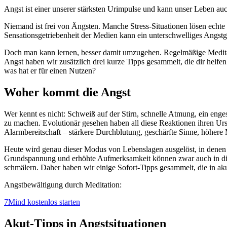
Angst ist einer unserer stärksten Urimpulse und kann unser Leben a
Niemand ist frei von Ängsten. Manche Stress-Situationen lösen echte 
Sensationsgetriebenheit der Medien kann ein unterschwelliges Angstg
Doch man kann lernen, besser damit umzugehen. Regelmäßige Meditati
Angst haben wir zusätzlich drei kurze Tipps gesammelt, die dir helf
was hat er für einen Nutzen?
Woher kommt die Angst
Wer kennt es nicht: Schweiß auf der Stirn, schnelle Atmung, ein eng
zu machen. Evolutionär gesehen haben all diese Reaktionen ihren Ursp
Alarmbereitschaft – stärkere Durchblutung, geschärfte Sinne, höhere M
Heute wird genau dieser Modus von Lebenslagen ausgelöst, in denen s
Grundspannung und erhöhte Aufmerksamkeit können zwar auch in diese
schmälern. Daher haben wir einige Sofort-Tipps gesammelt, die in a
Angstbewältigung durch Meditation:
7Mind kostenlos starten
Akut-Tipps in Angstsituationen