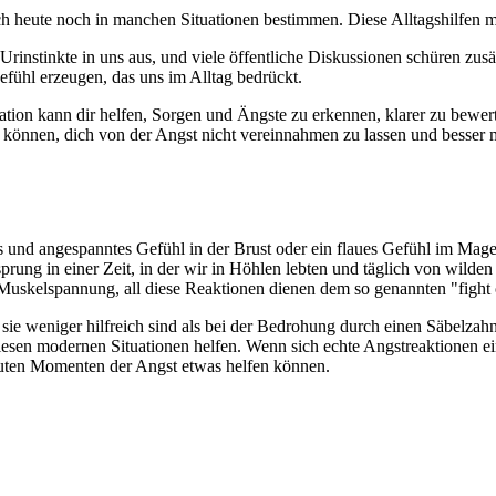
uch heute noch in manchen Situationen bestimmen. Diese Alltagshilfen
Urinstinkte in uns aus, und viele öffentliche Diskussionen schüren zusä
efühl erzeugen, das uns im Alltag bedrückt.
on kann dir helfen, Sorgen und Ängste zu erkennen, klarer zu bewert
en können, dich von der Angst nicht vereinnahmen zu lassen und besser
es und angespanntes Gefühl in der Brust oder ein flaues Gefühl im Mag
rung in einer Zeit, in der wir in Höhlen lebten und täglich von wilden
uskelspannung, all diese Reaktionen dienen dem so genannten "fight or 
ie weniger hilfreich sind als bei der Bedrohung durch einen Säbelzahn
n modernen Situationen helfen. Wenn sich echte Angstreaktionen eins
kuten Momenten der Angst etwas helfen können.