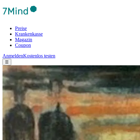
Preise
Krankenkasse
Magazin
Coupon
Anmelden
Kostenlos testen
☰