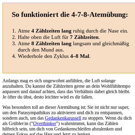
So funktioniert die 4-7-8-Atemübung:
Atme
4 Zählzeiten lang
ruhig durch die Nase ein.
Halte oben die Luft für
7 Zählzeiten
.
Atme
8 Zählzeiten lang
langsam und gleichmäßig
durch den Mund aus.
Wiederhole den Zyklus
4–8 Mal
.
Anfangs mag es sich ungewohnt anfühlen, die Luft solange
anzuhalten. Du kannst die Zählzeiten gerne an dein Wohlfühltempo
anpassen und darauf achten, dass das Verhältnis dabei gleich bleibt.
Je öfter du übst, desto leichter wird es dir fallen.
Was besonders toll an dieser Atemübung ist: Sie ist nicht nur super,
um den Parasympathikus zu aktivieren und dich zu entspannen,
sondern auch, um das
Gedankenkarussell
zu stoppen. Wenn du dich
als Grübler:in (”
Overthinker
”) wahrnimmst, kann das Zählen
hilfreich sein, um dich von Gedankenschleifen abzulenken und
deinen Fokus auf das Hier und Jetzt zu lenken.