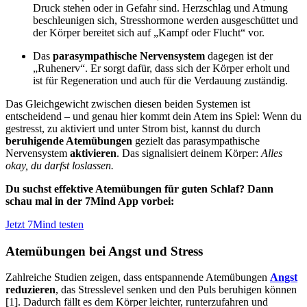
Druck stehen oder in Gefahr sind. Herzschlag und Atmung
beschleunigen sich, Stresshormone werden ausgeschüttet und
der Körper bereitet sich auf „Kampf oder Flucht“ vor.
Das
parasympathische Nervensystem
dagegen ist der
„Ruhenerv“.
Er sorgt dafür, dass sich der Körper erholt und
ist für Regeneration und auch für die Verdauung zuständig.
Das Gleichgewicht zwischen diesen beiden Systemen ist
entscheidend – und genau hier kommt dein Atem ins Spiel: Wenn du
gestresst, zu aktiviert und unter Strom bist, kannst du durch
beruhigende Atemübungen
gezielt das parasympathische
Nervensystem
aktivieren
. Das signalisiert deinem Körper:
Alles
okay, du darfst loslassen.
Du suchst effektive Atemübungen für guten Schlaf? Dann
schau mal in der 7Mind App vorbei:
Jetzt 7Mind testen
Atemübungen bei Angst und Stress
Zahlreiche Studien zeigen, dass entspannende Atemübungen
Angst
reduzieren
, das Stresslevel senken und den Puls beruhigen können
[1]. Dadurch fällt es dem Körper leichter, runterzufahren und