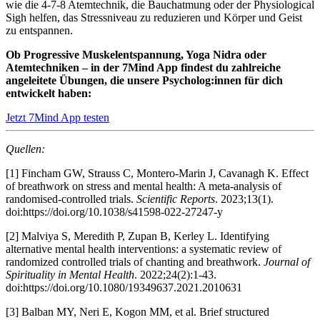
wie die 4-7-8 Atemtechnik, die Bauchatmung oder der Physiological
Sigh helfen, das Stressniveau zu reduzieren und Körper und Geist
zu entspannen.
Ob Progressive Muskelentspannung, Yoga Nidra oder
Atemtechniken – in der 7Mind App findest du zahlreiche
angeleitete Übungen, die unsere Psycholog:innen für dich
entwickelt haben:
Jetzt 7Mind App testen
Quellen:
[1]
Fincham GW, Strauss C, Montero-Marin J, Cavanagh K. Effect
of breathwork on stress and mental health: A meta-analysis of
randomised-controlled trials.
Scientific Reports
. 2023;13(1).
doi:https://doi.org/10.1038/s41598-022-27247-y
[2]
Malviya S, Meredith P, Zupan B, Kerley L. Identifying
alternative mental health interventions: a systematic review of
randomized controlled trials of chanting and breathwork.
Journal of
Spirituality in Mental Health
. 2022;24(2):1-43.
doi:https://doi.org/10.1080/19349637.2021.2010631
[3]
Balban MY, Neri E, Kogon MM, et al. Brief structured