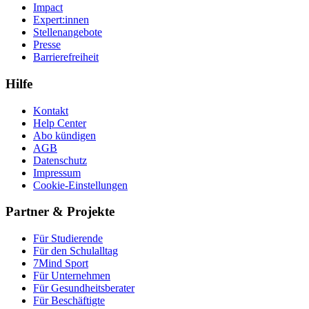
Impact
Expert:innen
Stellenangebote
Presse
Barrierefreiheit
Hilfe
Kontakt
Help Center
Abo kündigen
AGB
Datenschutz
Impressum
Cookie-Einstellungen
Partner & Projekte
Für Stu­die­rende
Für den Schulalltag
7Mind Sport
Für Unter­neh­men
Für Gesund­heits­be­ra­ter
Für Beschäftigte