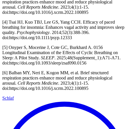
respiration practices enhance mood and reduce physiological
arousal.
Cell Reports Medicine
. 2023;4(1):1-15.
doi:https://doi.org/10.1016/j.xcrm.2022.100895
[4]
Tsai HJ, Kuo TBJ, Lee GS, Yang CCH. Efficacy of paced
breathing for insomnia: Enhances vagal activity and improves sleep
quality.
Psychophysiology
. 2014;52(3):388-396.
doi:https://doi.org/10.1111/psyp.12333
[5]
Onyper S, Mocerine J, Cote GC, Burkhard A. 0156
Longitudinal Examination of the Effects of Cyclic Breathing on
Sleep: A Pilot Study.
SLEEP
. 2025;48(Supplement_1):A71-A71.
doi:https://doi.org/10.1093/sleep/zsaf090.0156
[6]
Balban MY, Neri E, Kogon MM, et al. Brief structured
respiration practices enhance mood and reduce physiological
arousal.
Cell Reports Medicine
. 2023;4(1):1-15.
doi:https://doi.org/10.1016/j.xcrm.2022.100895
Schlaf