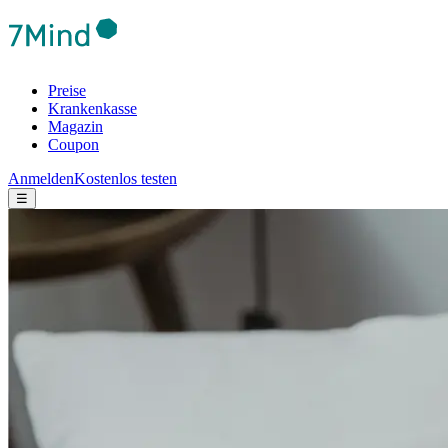
Preise
Krankenkasse
Magazin
Coupon
Anmelden
Kostenlos testen
☰