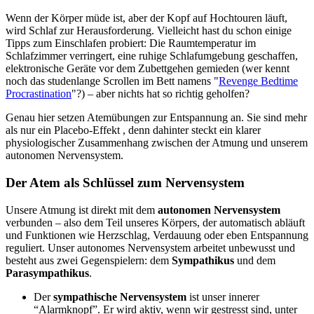
Wenn der Körper müde ist, aber der Kopf auf Hochtouren läuft,
wird Schlaf zur Herausforderung. Vielleicht hast du schon einige
Tipps zum Einschlafen probiert: Die Raumtemperatur im
Schlafzimmer verringert, eine ruhige Schlafumgebung geschaffen,
elektronische Geräte vor dem Zubettgehen gemieden (wer kennt
noch das studenlange Scrollen im Bett namens "
Revenge Bedtime
Procrastination
"?) – aber nichts hat so richtig geholfen?
Genau hier setzen Atemübungen zur Entspannung an. Sie sind mehr
als nur ein Placebo-Effekt , denn dahinter steckt ein klarer
physiologischer Zusammenhang zwischen der Atmung und unserem
autonomen Nervensystem.
Der Atem als Schlüssel zum Nervensystem
Unsere Atmung ist direkt mit dem
autonomen Nervensystem
verbunden – also dem Teil unseres Körpers, der automatisch abläuft
und Funktionen wie Herzschlag, Verdauung oder eben Entspannung
reguliert. Unser autonomes Nervensystem arbeitet unbewusst und
besteht aus zwei Gegenspielern: dem
Sympathikus
und dem
Parasympathikus
.
Der
sympathische Nervensystem
ist unser innerer
“Alarmknopf”. Er wird aktiv, wenn wir gestresst sind, unter