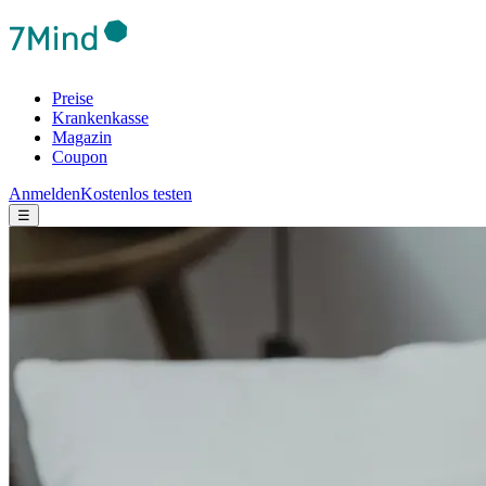
Preise
Krankenkasse
Magazin
Coupon
Anmelden
Kostenlos testen
☰