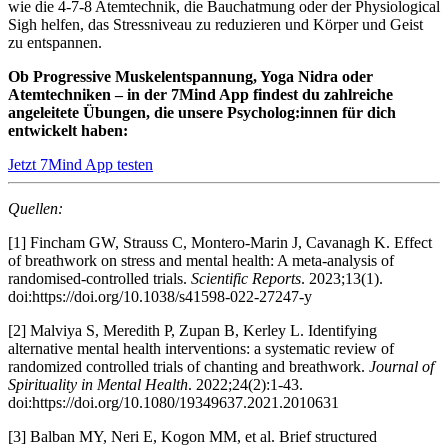
wie die 4-7-8 Atemtechnik, die Bauchatmung oder der Physiological
Sigh helfen, das Stressniveau zu reduzieren und Körper und Geist
zu entspannen.
Ob Progressive Muskelentspannung, Yoga Nidra oder
Atemtechniken – in der 7Mind App findest du zahlreiche
angeleitete Übungen, die unsere Psycholog:innen für dich
entwickelt haben:
Jetzt 7Mind App testen
Quellen:
[1]
Fincham GW, Strauss C, Montero-Marin J, Cavanagh K. Effect
of breathwork on stress and mental health: A meta-analysis of
randomised-controlled trials.
Scientific Reports
. 2023;13(1).
doi:https://doi.org/10.1038/s41598-022-27247-y
[2]
Malviya S, Meredith P, Zupan B, Kerley L. Identifying
alternative mental health interventions: a systematic review of
randomized controlled trials of chanting and breathwork.
Journal of
Spirituality in Mental Health
. 2022;24(2):1-43.
doi:https://doi.org/10.1080/19349637.2021.2010631
[3]
Balban MY, Neri E, Kogon MM, et al. Brief structured