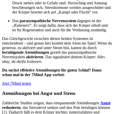
Druck stehen oder in Gefahr sind. Herzschlag und Atmung
beschleunigen sich, Stresshormone werden ausgeschüttet und
der Körper bereitet sich auf „Kampf oder Flucht“ vor.
Das
parasympathische Nervensystem
dagegen ist der
„Ruhenerv“.
Er sorgt dafür, dass sich der Körper erholt und
ist für Regeneration und auch für die Verdauung zuständig.
Das Gleichgewicht zwischen diesen beiden Systemen ist
entscheidend – und genau hier kommt dein Atem ins Spiel: Wenn du
gestresst, zu aktiviert und unter Strom bist, kannst du durch
beruhigende Atemübungen
gezielt das parasympathische
Nervensystem
aktivieren
. Das signalisiert deinem Körper:
Alles
okay, du darfst loslassen.
Du suchst effektive Atemübungen für guten Schlaf? Dann
schau mal in der 7Mind App vorbei:
Jetzt 7Mind testen
Atemübungen bei Angst und Stress
Zahlreiche Studien zeigen, dass entspannende Atemübungen
Angst
reduzieren
, das Stresslevel senken und den Puls beruhigen können
[1]. Dadurch fällt es dem Körper leichter, runterzufahren und