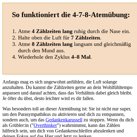
So funktioniert die 4-7-8-Atemübung:
Atme
4 Zählzeiten lang
ruhig durch die Nase ein.
Halte oben die Luft für
7 Zählzeiten
.
Atme
8 Zählzeiten lang
langsam und gleichmäßig
durch den Mund aus.
Wiederhole den Zyklus
4–8 Mal
.
Anfangs mag es sich ungewohnt anfühlen, die Luft solange
anzuhalten. Du kannst die Zählzeiten gerne an dein Wohlfühltempo
anpassen und darauf achten, dass das Verhältnis dabei gleich bleibt.
Je öfter du übst, desto leichter wird es dir fallen.
Was besonders toll an dieser Atemübung ist: Sie ist nicht nur super,
um den Parasympathikus zu aktivieren und dich zu entspannen,
sondern auch, um das
Gedankenkarussell
zu stoppen. Wenn du dich
als Grübler:in (”
Overthinker
”) wahrnimmst, kann das Zählen
hilfreich sein, um dich von Gedankenschleifen abzulenken und
deinen Fokus auf das Hier und Jetzt zu lenken.