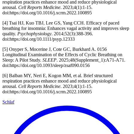
respiration practices enhance mood and reduce physiological
arousal.
Cell Reports Medicine
. 2023;4(1):1-15.
doi:https://doi.org/10.1016/j.xcrm.2022.100895
[4]
Tsai HJ, Kuo TBJ, Lee GS, Yang CCH. Efficacy of paced
breathing for insomnia: Enhances vagal activity and improves sleep
quality.
Psychophysiology
. 2014;52(3):388-396.
doi:https://doi.org/10.1111/psyp.12333
[5]
Onyper S, Mocerine J, Cote GC, Burkhard A. 0156
Longitudinal Examination of the Effects of Cyclic Breathing on
Sleep: A Pilot Study.
SLEEP
. 2025;48(Supplement_1):A71-A71.
doi:https://doi.org/10.1093/sleep/zsaf090.0156
[6]
Balban MY, Neri E, Kogon MM, et al. Brief structured
respiration practices enhance mood and reduce physiological
arousal.
Cell Reports Medicine
. 2023;4(1):1-15.
doi:https://doi.org/10.1016/j.xcrm.2022.100895
Schlaf