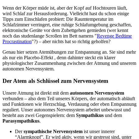
Wenn der Körper müde ist, aber der Kopf auf Hochtouren läuft,
wird Schlaf zur Herausforderung. Vielleicht hast du schon einige
Tipps zum Einschlafen probiert: Die Raumtemperatur im
Schlafzimmer verringert, eine ruhige Schlafumgebung geschaffen,
elektronische Geräte vor dem Zubettgehen gemieden (wer kennt
noch das studenlange Scrollen im Bett namens "
Revenge Bedtime
Procrastination
"?) – aber nichts hat so richtig geholfen?
Genau hier setzen Atemübungen zur Entspannung an. Sie sind mehr
als nur ein Placebo-Effekt , denn dahinter steckt ein klarer
physiologischer Zusammenhang zwischen der Atmung und unserem
autonomen Nervensystem.
Der Atem als Schlüssel zum Nervensystem
Unsere Atmung ist direkt mit dem
autonomen Nervensystem
verbunden – also dem Teil unseres Körpers, der automatisch abläuft
und Funktionen wie Herzschlag, Verdauung oder eben Entspannung
reguliert. Unser autonomes Nervensystem arbeitet unbewusst und
besteht aus zwei Gegenspielern: dem
Sympathikus
und dem
Parasympathikus
.
Der
sympathische Nervensystem
ist unser innerer
“Alarmknopf”. Er wird aktiv, wenn wir gestresst sind, unter