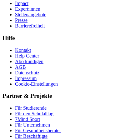
Impact
Expert:innen
Stellenangebote
Presse
Barrierefreiheit
Hilfe
Kontakt
Help Center
Abo kündigen
AGB
Datenschutz
Impressum
Cookie-Einstellungen
Partner & Projekte
Für Stu­die­rende
Für den Schulalltag
7Mind Sport
Für Unter­neh­men
Für Gesund­heits­be­ra­ter
Für Beschäftigte