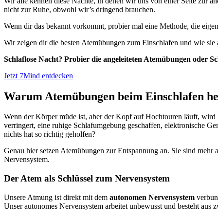
Wir alle kennen diese Nächte, in denen wir uns von einer Seite zur a
nicht zur Ruhe, obwohl wir’s dringend brauchen.
Wenn dir das bekannt vorkommt, probier mal eine Methode, die eigentl
Wir zeigen dir die besten Atemübungen zum Einschlafen und wie sie
Schlaflose Nacht? Probier die angeleiteten Atemübungen oder Sc
Jetzt 7Mind entdecken
Warum Atemübungen beim Einschlafen he
Wenn der Körper müde ist, aber der Kopf auf Hochtouren läuft, wird 
verringert, eine ruhige Schlafumgebung geschaffen, elektronische G
nichts hat so richtig geholfen?
Genau hier setzen Atemübungen zur Entspannung an. Sie sind mehr a
Nervensystem.
Der Atem als Schlüssel zum Nervensystem
Unsere Atmung ist direkt mit dem
autonomen Nervensystem
verbund
Unser autonomes Nervensystem arbeitet unbewusst und besteht aus 