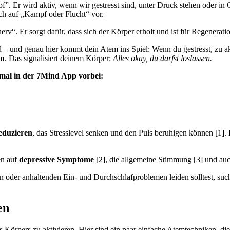
f”. Er wird aktiv, wenn wir gestresst sind, unter Druck stehen oder i
ch auf „Kampf oder Flucht“ vor.
nerv“.
Er sorgt dafür, dass sich der Körper erholt und ist für Regenerat
– und genau hier kommt dein Atem ins Spiel: Wenn du gestresst, zu akt
en
. Das signalisiert deinem Körper:
Alles okay, du darfst loslassen.
mal in der 7Mind App vorbei:
eduzieren
, das Stresslevel senken und den Puls beruhigen können [1]. 
en auf
depressive Symptome
[2], die allgemeine Stimmung [3] und au
oder anhaltenden Ein- und Durchschlafproblemen leiden solltest, suche
en
 Körpers zu aktivieren. Hier sind ein paar einfache Atemtechniken, di