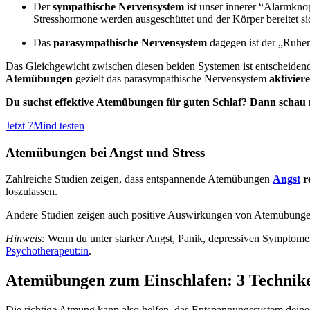
Der
sympathische Nervensystem
ist unser innerer “Alarmknop
Stresshormone werden ausgeschüttet und der Körper bereitet si
Das
parasympathische Nervensystem
dagegen ist der „Ruhe
Das Gleichgewicht zwischen diesen beiden Systemen ist entscheidend 
Atemübungen
gezielt das parasympathische Nervensystem
aktivier
Du suchst effektive Atemübungen für guten Schlaf? Dann schau 
Jetzt 7Mind testen
Atemübungen bei Angst und Stress
Zahlreiche Studien zeigen, dass entspannende Atemübungen
Angst
r
loszulassen.
Andere Studien zeigen auch positive Auswirkungen von Atemübung
Hinweis:
Wenn du unter starker Angst, Panik, depressiven Symptomen 
Psychotherapeut:in
.
Atemübungen zum Einschlafen: 3 Technik
Die richtige Atmung kann also helfen, das Entspannungssystem deines