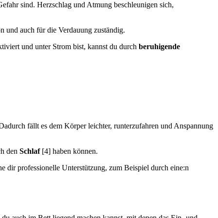
n Gefahr sind. Herzschlag und Atmung beschleunigen sich,
ion und auch für die Verdauung zuständig.
iviert und unter Strom bist, kannst du durch
beruhigende
Dadurch fällt es dem Körper leichter, runterzufahren und
Anspannung
ch den
Schlaf
[4] haben können.
 dir professionelle Unterstützung, zum Beispiel durch eine:n
e du auch im Bett liegend machen kannst, mit denen das Ein- und