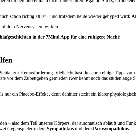
nderen drehen und einfach nicht runterfahren. Egal ob Stress, Grübele
ich schon richtig alt ist – und trotzdem heute wieder gehyped wird:
A
 auf dein Nervensystem wirken.
hlafgeschichten in der 7Mind App für eine ruhigere Nacht:
lfen
Schlaf zur Herausforderung. Vielleicht hast du schon einige Tipps zu
eräte vor dem Zubettgehen gemieden (wer kennt noch das studenlange S
ls nur ein Placebo-Effekt , denn dahinter steckt ein klarer physiol
en – also dem Teil unseres Körpers, der automatisch abläuft und Fun
zwei Gegenspielern: dem
Sympathikus
und dem
Parasympathikus
.