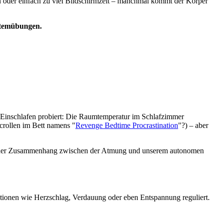
ien oder einfach zu viel Bildschirmzeit – manchmal kommt der Körper
temübungen.
m Einschlafen probiert: Die Raumtemperatur im Schlafzimmer
crollen im Bett namens "
Revenge Bedtime Procrastination
"?) – aber
ogischer Zusammenhang zwischen der Atmung und unserem autonomen
ktionen wie Herzschlag, Verdauung oder eben Entspannung reguliert.