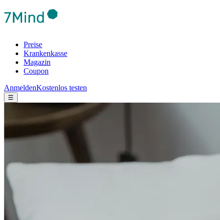
Preise
Krankenkasse
Magazin
Coupon
Anmelden
Kostenlos testen
☰