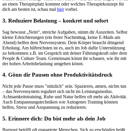
an einen Therapieplatz kommst oder welches Therapiekonzept für
dich am besten ist, schau mal
hier
vorbei.
3. Reduziere Belastung – konkret und sofort
Sag bewusst „Nein“, streiche Aufgaben, nimm dir Auszeiten. Selbst
kleine Erleichterungen (ein freier Nachmittag, keine E-Mails am
Abend) helfen dem Nervensystem. Dein Körper braucht dringend
Erholung. Am hilfreichsten ist es, auch im Job dafür Unterstützung
zu bekommen z.B. im Gespräch mit deiner Führungskraft oder dem
People & Culture Team. Gemeinsam könnt ihr schauen, wie ihr mit
der hohen Arbeitsbelastung umgehen könnt.
4. Gönn dir Pausen ohne Produktivitätsdruck
Nicht jede Pause muss "nützlich" sein. Spazieren, atmen, nichts tun
– das Nervensystem reguliert sich nicht im Leistungsmodus.
Achtsamkeitstraining, Ruhe und Natur helfen oft mehr als Aktivität.
Auch Entspannungstechniken wie Autogenes Training können
helfen, Stress und Anspannung zu reduzieren.
5. Erinnere dich: Du bist mehr als dein Job
Burnout betrifft oft engagierte Menschen. Sich zu erschöpfen heißt