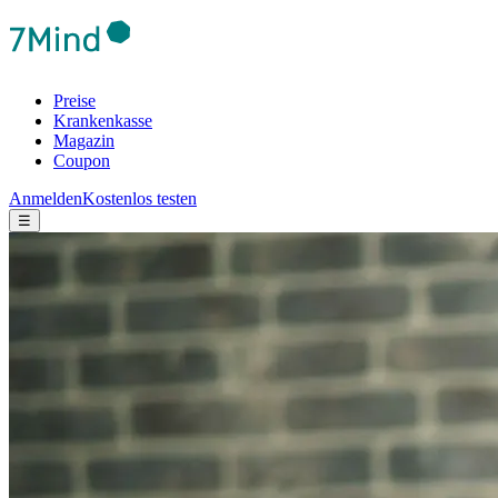
Preise
Krankenkasse
Magazin
Coupon
Anmelden
Kostenlos testen
☰