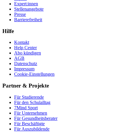
Expert:innen
Stellenangebote
Presse
Barrierefreiheit
Hilfe
Kontakt
Help Center
Abo kündigen
AGB
Datenschutz
Impressum
Cookie-Einstellungen
Partner & Projekte
Für Stu­die­rende
Für den Schulalltag
7Mind Sport
Für Unter­neh­men
Für Gesund­heits­be­ra­ter
Für Beschäftigte
Für Auszubildende