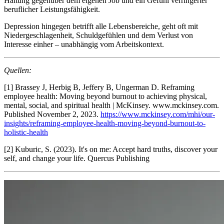
Haltung gegenüber dem eigenen Job und ein Gefühl verringerter
beruflicher Leistungsfähigkeit.
Depression hingegen betrifft alle Lebensbereiche, geht oft mit
Niedergeschlagenheit, Schuldgefühlen und dem Verlust von
Interesse einher – unabhängig vom Arbeitskontext.
Quellen:
[1] Brassey J, Herbig B, Jeffery B, Ungerman D. Reframing
employee health: Moving beyond burnout to achieving physical,
mental, social, and spiritual health | McKinsey. www.mckinsey.com.
Published November 2, 2023.
https://www.mckinsey.com/mhi/our-
insights/reframing-employee-health-moving-beyond-burnout-to-
holistic-health
[2] Kuburic, S. (2023). It's on me: Accept hard truths, discover your
self, and change your life. Quercus Publishing