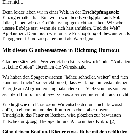
Eher nicht.
Denn leider leben wir in einer Welt, in der
Erschöpfungsstolz
Einzug erhalten hat. Erst wenn wir abends völlig platt aufs Sofa
fallen, haben wir das Gefühl, genug gemacht zu haben. Wir sehen
unsere Erfolge erst, wenn sie sich hart anfühlen. Und die Welt?
Applaudiert. Denn noch wird unsere Erschöpfung oft bewundert als
Engagement. Und zu spät erkannt als Warnsignal.
Mit diesen Glaubenssätzen in Richtung Burnout
Glaubenssätze wie “Wer verletzlich ist, ist schwach” oder “Anhalten
ist keine Option” übertönen die Warnsignale.
Wir haben den Spagat zwischen “höher, schneller, weiter” und “ich
kann nicht mehr” so perfektioniert, dass wir lange mit erstaunlicher
Energie am Abgrund entlang balancieren. Viele von uns suchen
sich den Burn-on nicht bewusst aus, aber verhindern ihn auch nicht.
Es klingt wie ein Paradoxon: Wir entscheiden uns nicht bewusst
dafür, in einem brennenden Raum zu stehen, aber unsere
Untätigkeit, das Feuer zu löschen, wird plötzlich zur bewussten
Entscheidung, sagt Therapeutin und Autorin Sara Kubric [2].
Gönn deinem Kopf und Körper etwas Ruhe mit den geführten