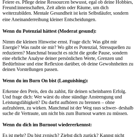
Feiere es. Pflege deine Ressourcen bewusst, egal ob deine Hobbies,
Freund:innenschaften, Zeit allein oder Räume, um dich
weiterzubilden. Mentale Gesundheit ist kein Selbstläufer, sondern
eine Aneinanderreihung kleiner Entscheidungen.
Wenn du Potenzial hättest (Moderat gesund):
Nimm die kleinen Hinweise ernst. Frage dich: Was gibt mir
Energie? Was raubt sie mir? Wo gibt es Potenzial, Stressquellen zu
reduzieren? Manchmal braucht es nicht die große Pause, sondern
eine ehrliche Analyse deiner persönlichen Werte, Grenzen und
Bedürfnisse und eine Reflexion darüber, ob deine Gewohnheiten zu
deinen Vorstellungen passen.
Wenn du im Burn On bist (Languishing):
Erkenne den Preis, den du zahlst, für deinen scheinbaren Erfolg.
Und frage dich: Wer wärst du ohne ständige Anstrengung und
Leistungsfähigkeit? Du darfst aufhören zu brennen – ohne
aufzuhören, zu wirken. Manchmal ist der Weg raus schwer- deshalb
suche dir Vertraute, um nicht bis zum Burnout warten zu müssen.
Wenn du dich im Burnout wiedererkennst:
Es ist mehr? Du bist zynisch? Ziehst dich zurück? Kannst nicht