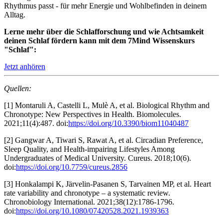
Rhythmus passt - für mehr Energie und Wohlbefinden in deinem
Alltag.
Lerne mehr über die Schlafforschung und wie Achtsamkeit
deinen Schlaf fördern kann mit dem 7Mind Wissenskurs
"Schlaf":
Jetzt anhören
Quellen:
[1] Montaruli A, Castelli L, Mulè A, et al. Biological Rhythm and
Chronotype: New Perspectives in Health. Biomolecules.
2021;11(4):487. doi:
https://doi.org/10.3390/biom11040487
[2] Gangwar A, Tiwari S, Rawat A, et al. Circadian Preference,
Sleep Quality, and Health-impairing Lifestyles Among
Undergraduates of Medical University. Cureus. 2018;10(6).
doi:
https://doi.org/10.7759/cureus.2856
[3] Honkalampi K, Järvelin-Pasanen S, Tarvainen MP, et al. Heart
rate variability and chronotype – a systematic review.
Chronobiology International. 2021;38(12):1786-1796.
doi:
https://doi.org/10.1080/07420528.2021.1939363