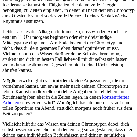
Idealerweise kannst du Tätigkeiten, die deine volle Energie
benötigen, zu Zeiten einplanen, in denen du nach deinem Chronotyp
am aktivsten bist und so das volle Potenzial deines Schlaf-Wach-
Rhythmus ausnutzen.
Leider lässt es der Alltag nicht immer zu, dass wir den Arbeitstag
erst um 11 Uhr morgens beginnen oder eine dreistündige
Mittagspause einplanen. Am Ende bedeutet der Chronotyp auch
nicht, dass du dein gesamtes Leben darauf optimieren musst.
Vielmehr kann das Wissen darüber deine Selbstwahrnehmung
stärken und dich im besten Fall liebevoll mit dir selbst sein lassen,
wenn du zu bestimmten Tageszeiten nicht deine Höchstleistung
abrufen kannst.
Möglicherweise gibt es ja trotzdem kleine Anpassungen, die du
vornehmen kannst, um etwas mehr nach deinem Chronotypen zu
leben: Kannst du dir vielleicht deine Aufgaben frei einteilen und
Routineaufgaben eher in die Zeiten legen, in denen
konzentriertes
Arbeiten
schwieriger wird? Womöglich hast du auch Lust auf einen
tollen Sportkurs am Abend, statt dich morgens noch früher aus dem
Bett zu quälen?
Vielleicht hilft dir das Wissen um deinen Chronotypen dabei, dich
selbst besser zu verstehen und deinen Tag so zu gestalten, dass er zu
deinen ganz individuellen Bedürfnissen und deinem natürlichen