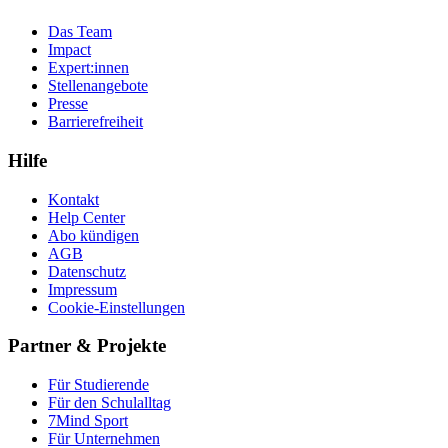
Das Team
Impact
Expert:innen
Stellenangebote
Presse
Barrierefreiheit
Hilfe
Kontakt
Help Center
Abo kündigen
AGB
Datenschutz
Impressum
Cookie-Einstellungen
Partner & Projekte
Für Stu­die­rende
Für den Schulalltag
7Mind Sport
Für Unter­neh­men