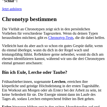
"Schlaf":
Jetzt anhören
Chronotyp bestimmen
Die Vielfalt an Chronotypen zeigt sich in den persönlichen
Vorlieben für verschiedene Tageszeiten. Wenn du deinen Typen
herausfinden möchtest, gibt es
Chronotyp-Tests
, die dir dabei helfen.
Vielleicht hast du aber auch so schon ein gutes Gespür dafür, wenn
du einmal überlegst, wann du dich in der Regel wach und
leistungsfähig fühlst. Reflektiere gerne nebenbei, womit du dich am
ehesten identifizieren kannst, während wir uns die drei Chronotypen
einmal genauer anschauen:
Bin ich Eule, Lerche oder Taube?
Frühaufsteher:innen, sogenannte
Lerchen
, erreichen ihre
körperliche und geistige Höchstleistung in der ersten Tageshälfte.
Ein Workout am Morgen oder als Erste:r bei der Arbeit zu sein, ist
keine Seltenheit für sie. Die Energie nimmt dann im Laufe des
Tages ab, sodass Lerchen entsprechend früher ins Bett gehen.
Eulen
hingegen blühen erst in den späten Abendstunden auf und