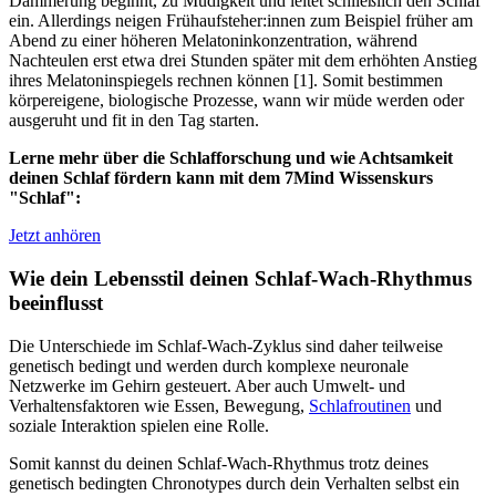
Dämmerung beginnt, zu Müdigkeit und leitet schließlich den Schlaf
ein. Allerdings neigen Frühaufsteher:innen zum Beispiel früher am
Abend zu einer höheren Melatoninkonzentration, während
Nachteulen erst etwa drei Stunden später mit dem erhöhten Anstieg
ihres Melatoninspiegels rechnen können [1]. Somit bestimmen
körpereigene, biologische Prozesse, wann wir müde werden oder
ausgeruht und fit in den Tag starten.
Lerne mehr über die Schlafforschung und wie Achtsamkeit
deinen Schlaf fördern kann mit dem 7Mind Wissenskurs
"Schlaf":
Jetzt anhören
Wie dein Lebensstil deinen Schlaf-Wach-Rhythmus
beeinflusst
Die Unterschiede im Schlaf-Wach-Zyklus sind daher teilweise
genetisch bedingt und werden durch komplexe neuronale
Netzwerke im Gehirn gesteuert. Aber auch Umwelt- und
Verhaltensfaktoren wie Essen, Bewegung,
Schlafroutinen
und
soziale Interaktion spielen eine Rolle.
Somit kannst du deinen Schlaf-Wach-Rhythmus trotz deines
genetisch bedingten Chronotypes durch dein Verhalten selbst ein