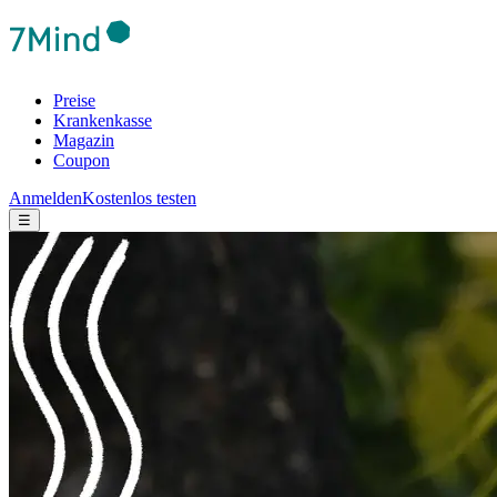
Preise
Krankenkasse
Magazin
Coupon
Anmelden
Kostenlos testen
☰