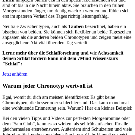
sind oft bis in die Nacht hinein aktiv. Sie brauchen in den frühen
Morgenstunden länger, um richtig wach zu werden und fühlen sich
erst im späteren Verlauf des Tages richtig leistungsfähig.
Neutrale Zwischentypen, auch als
Tauben
bezeichnet, haben ein
bisschen von beiden. Sie können sich flexibler an beide Tageszeiten
anpassen als die anderen beiden Chronotypen und zeigen meist eine
ausgeglichene Aktivität über den Tag verteilt.
Lerne mehr über die Schlafforschung und wie Achtsamkeit
deinen Schlaf fördern kann mit dem 7Mind Wissenskurs
"Schlaf":
Jetzt anhören
Warum jeder Chronotyp wertvoll ist
Egal, womit du dich am meisten identifizierst: Es gibt keine
Chronotypen, die besser oder schlechter sind. Das kann manchmal
eine wohltuende Erinnerung sein. Warum? Hier ein kleines Beispiel:
Bei den vielen Tipps und Videos zur perfekten Morgenroutine oder
dem “5am Club”, kann es so wirken, als sei früh aufstehen für alle
gleichermaßen erstrebenswert. Außerdem sind Schulzeiten und viele
Jobs eher für Lerchen ausgelegt: Noch vor 8 Uhr klingelt es meist