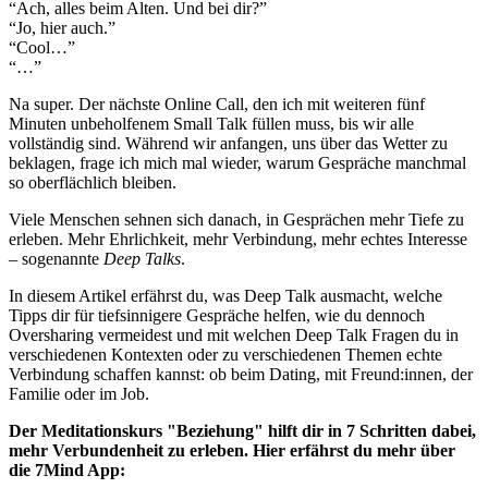
“Ach, alles beim Alten. Und bei dir?”
“Jo, hier auch.”
“Cool…”
“…”
Na super. Der nächste Online Call, den ich mit weiteren fünf
Minuten unbeholfenem Small Talk füllen muss, bis wir alle
vollständig sind. Während wir anfangen, uns über das Wetter zu
beklagen, frage ich mich mal wieder, warum Gespräche manchmal
so oberflächlich bleiben.
Viele Menschen sehnen sich danach, in Gesprächen mehr Tiefe zu
erleben. Mehr Ehrlichkeit, mehr Verbindung, mehr echtes Interesse
– sogenannte
Deep Talks
.
In diesem Artikel erfährst du, was Deep Talk ausmacht, welche
Tipps dir für tiefsinnigere Gespräche helfen, wie du dennoch
Oversharing vermeidest und mit welchen Deep Talk Fragen du in
verschiedenen Kontexten oder zu verschiedenen Themen echte
Verbindung schaffen kannst: ob beim Dating, mit Freund:innen, der
Familie oder im Job.
Der Meditationskurs "Beziehung" hilft dir in 7 Schritten dabei,
mehr Verbundenheit zu erleben. Hier erfährst du mehr über
die 7Mind App: