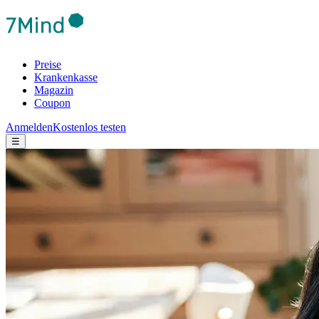
Preise
Krankenkasse
Magazin
Coupon
Anmelden
Kostenlos testen
☰