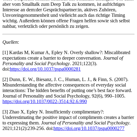
aber vom Smalltalk zum Deep Talk zu kommen, ist aufrichtiges
Interesse an dem:der Gesprächspartner:in, aktives Zuhören,
Unvoreingenommenheit und vielleicht auch das richtige Timing
wichtig. Außerdem können offene Fragen helfen sowie sich selbst
nahbar, verletzlich oder persönlich zu zeigen.
Quellen
:
[1] Kardas M, Kumar A, Epley N. Overly shallow?: Miscalibrated
expectations create a barrier to deeper conversation.
Journal of
Personality and Social Psychology
. 2021;122(3).
doi:
https://doi.org/10.1037/pspa0000281
[2] Dunn, E. W., Biesanz, J. C., Human, L. J., & Finn, S. (2007).
Misunderstanding the affective consequences of everyday social
interactions: The hidden benefits of putting one’s best face forward.
Journal of Personality and Social Psychology, 92(6), 990–1005.
https://doi.org/10.1037/0022-3514.92.6.990
[3] Zhao X, Epley N. Insufficiently complimentary?:
Underestimating the positive impact of compliments creates a barrier
to expressing them.
Journal of Personality and Social Psychology
.
2021;121(2):239-256. doi:
https://doi.org/10.1037/pspa0000277