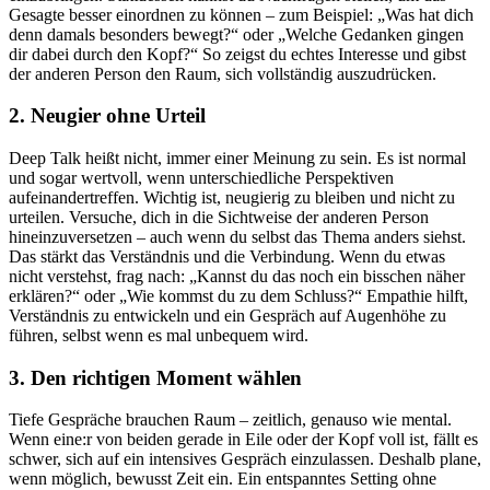
Gesagte besser einordnen zu können – zum Beispiel: „Was hat dich
denn damals besonders bewegt?“ oder „Welche Gedanken gingen
dir dabei durch den Kopf?“ So zeigst du echtes Interesse und gibst
der anderen Person den Raum, sich vollständig auszudrücken.
2. Neugier ohne Urteil
Deep Talk heißt nicht, immer einer Meinung zu sein. Es ist normal
und sogar wertvoll, wenn unterschiedliche Perspektiven
aufeinandertreffen. Wichtig ist, neugierig zu bleiben und nicht zu
urteilen. Versuche, dich in die Sichtweise der anderen Person
hineinzuversetzen – auch wenn du selbst das Thema anders siehst.
Das stärkt das Verständnis und die Verbindung. Wenn du etwas
nicht verstehst, frag nach: „Kannst du das noch ein bisschen näher
erklären?“ oder „Wie kommst du zu dem Schluss?“ Empathie hilft,
Verständnis zu entwickeln und ein Gespräch auf Augenhöhe zu
führen, selbst wenn es mal unbequem wird.
3. Den richtigen Moment wählen
Tiefe Gespräche brauchen Raum – zeitlich, genauso wie mental.
Wenn eine:r von beiden gerade in Eile oder der Kopf voll ist, fällt es
schwer, sich auf ein intensives Gespräch einzulassen. Deshalb plane,
wenn möglich, bewusst Zeit ein. Ein entspanntes Setting ohne