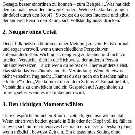
Gesagte besser einordnen zu können – zum Beispiel: „Was hat dich
denn damals besonders bewegt?“ oder „Welche Gedanken gingen
dir dabei durch den Kopf?“ So zeigst du echtes Interesse und gibst
der anderen Person den Raum, sich vollständig auszudrücken.
2. Neugier ohne Urteil
Deep Talk heißt nicht, immer einer Meinung zu sein. Es ist normal
und sogar wertvoll, wenn unterschiedliche Perspektiven
aufeinandertreffen. Wichtig ist, neugierig zu bleiben und nicht zu
urteilen. Versuche, dich in die Sichtweise der anderen Person
hineinzuversetzen – auch wenn du selbst das Thema anders siehst.
Das stärkt das Verständnis und die Verbindung. Wenn du etwas
nicht verstehst, frag nach: „Kannst du das noch ein bisschen näher
erklären?“ oder „Wie kommst du zu dem Schluss?“ Empathie hilft,
Verständnis zu entwickeln und ein Gespräch auf Augenhöhe zu
führen, selbst wenn es mal unbequem wird.
3. Den richtigen Moment wählen
Tiefe Gespräche brauchen Raum – zeitlich, genauso wie mental.
Wenn eine:r von beiden gerade in Eile oder der Kopf voll ist, fällt es
schwer, sich auf ein intensives Gespräch einzulassen. Deshalb plane,
wenn möglich, bewusst Zeit ein. Ein entspanntes Setting ohne