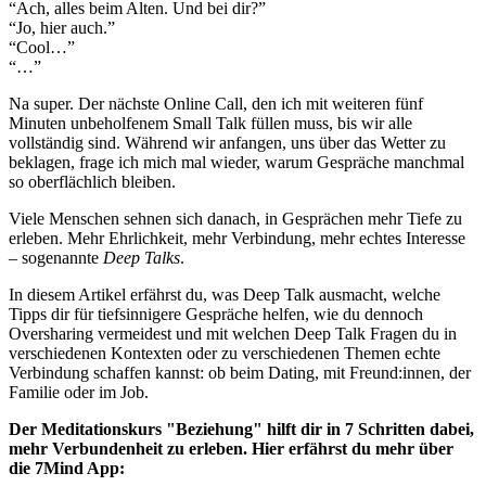
“Ach, alles beim Alten. Und bei dir?”
“Jo, hier auch.”
“Cool…”
“…”
Na super. Der nächste Online Call, den ich mit weiteren fünf
Minuten unbeholfenem Small Talk füllen muss, bis wir alle
vollständig sind. Während wir anfangen, uns über das Wetter zu
beklagen, frage ich mich mal wieder, warum Gespräche manchmal
so oberflächlich bleiben.
Viele Menschen sehnen sich danach, in Gesprächen mehr Tiefe zu
erleben. Mehr Ehrlichkeit, mehr Verbindung, mehr echtes Interesse
– sogenannte
Deep Talks
.
In diesem Artikel erfährst du, was Deep Talk ausmacht, welche
Tipps dir für tiefsinnigere Gespräche helfen, wie du dennoch
Oversharing vermeidest und mit welchen Deep Talk Fragen du in
verschiedenen Kontexten oder zu verschiedenen Themen echte
Verbindung schaffen kannst: ob beim Dating, mit Freund:innen, der
Familie oder im Job.
Der Meditationskurs "Beziehung" hilft dir in 7 Schritten dabei,
mehr Verbundenheit zu erleben. Hier erfährst du mehr über
die 7Mind App: