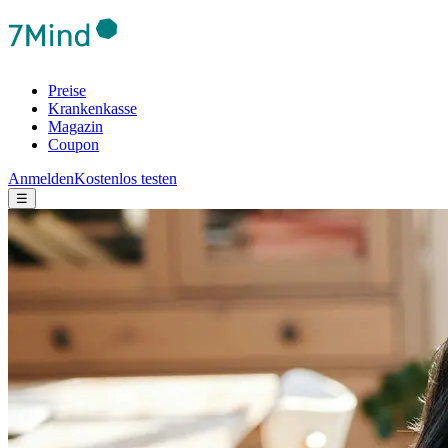
Preise
Krankenkasse
Magazin
Coupon
Anmelden
Kostenlos testen
☰