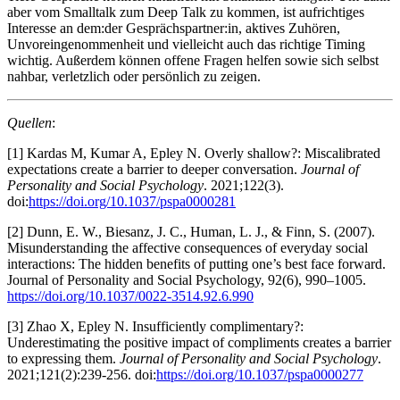
aber vom Smalltalk zum Deep Talk zu kommen, ist aufrichtiges
Interesse an dem:der Gesprächspartner:in, aktives Zuhören,
Unvoreingenommenheit und vielleicht auch das richtige Timing
wichtig. Außerdem können offene Fragen helfen sowie sich selbst
nahbar, verletzlich oder persönlich zu zeigen.
Quellen
:
[1] Kardas M, Kumar A, Epley N. Overly shallow?: Miscalibrated
expectations create a barrier to deeper conversation.
Journal of
Personality and Social Psychology
. 2021;122(3).
doi:
https://doi.org/10.1037/pspa0000281
[2] Dunn, E. W., Biesanz, J. C., Human, L. J., & Finn, S. (2007).
Misunderstanding the affective consequences of everyday social
interactions: The hidden benefits of putting one’s best face forward.
Journal of Personality and Social Psychology, 92(6), 990–1005.
https://doi.org/10.1037/0022-3514.92.6.990
[3] Zhao X, Epley N. Insufficiently complimentary?:
Underestimating the positive impact of compliments creates a barrier
to expressing them.
Journal of Personality and Social Psychology
.
2021;121(2):239-256. doi:
https://doi.org/10.1037/pspa0000277