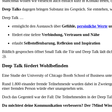
Manchmal wollen wir vielleicht auch einfach kurz in Kontakt treten,
Deep Talks
dagegen bringen Substanz ins Gespräch. Sie entstehen, we
Deep Talk …
ermöglicht den Austausch über
Gefühle,
persönliche Werte
un
fördert eine tiefere
Verbindung, Vertrauen und Nähe
erlaubt
Selbstoffenbarung, Reflexion und Inspiration
Bildlich gesprochen öffnet Small Talk die Tür und Deep Talk lädt dich
;)).
Deep Talk fördert Wohlbefinden
Eine Studie der University of Chicago Booth School of Business unte
Rund 1.800 einander fremde Teilnehmende wurden dabei in Zweiergrupp
einer fremden Person würde eher unangenehm sein.
Doch das Gegenteil war der Fall: Die Teilnehmenden in der Deep Talk
Du möchtest deine Kommunikation verbessern? Der 7Mind Wissens