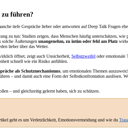
 zu führen?
nche tiefe Gespräche lieber oder antworten auf Deep Talk Fragen eher
tzung zu tun: Studien zeigen, dass Menschen häufig unterschätzen, wie
ass solche Äußerungen
unangenehm, zu intim oder fehl am Platz
wirke
eden lieber über das Wetter.
wirklich öffnet, zeigt auch Unsicherheit,
Selbstzweifel
oder emotionale T
nheit schnell wie ein Risiko anfühlen.
espräche als Schutzmechanismus
, um emotionalen Themen auszuweichen
en – und damit auch eine Form der Selbstkonfrontation auslösen. Wer 
llen – und gleichzeitig gelernt haben, sich zu schützen.
rtikel geht es um Verletzlichkeit, Emotionsvermeidung und wie du
Trau