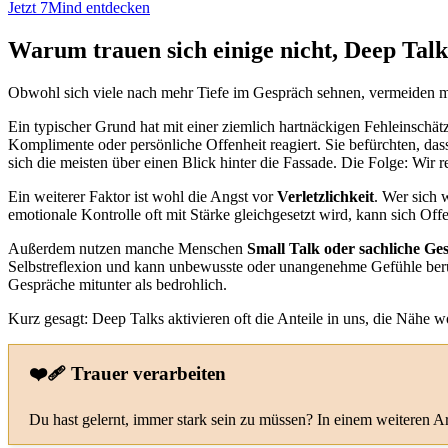
Jetzt 7Mind entdecken
Warum trauen sich einige nicht, Deep Talk
Obwohl sich viele nach mehr Tiefe im Gespräch sehnen, vermeiden ma
Ein typischer Grund hat mit einer ziemlich hartnäckigen Fehleinschä
Komplimente oder persönliche Offenheit reagiert. Sie befürchten, d
sich die meisten über einen Blick hinter die Fassade. Die Folge: Wir r
Ein weiterer Faktor ist wohl die Angst vor
Verletzlichkeit
. Wer sich 
emotionale Kontrolle oft mit Stärke gleichgesetzt wird, kann sich Offe
Außerdem nutzen manche Menschen
Small Talk oder sachliche G
Selbstreflexion und kann unbewusste oder unangenehme Gefühle berühr
Gespräche mitunter als bedrohlich.
Kurz gesagt: Deep Talks aktivieren oft die Anteile in uns, die Nähe wo
❤️‍🩹 Trauer verarbeiten
Du hast gelernt, immer stark sein zu müssen? In einem weiteren A