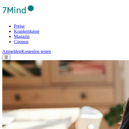
Preise
Krankenkasse
Magazin
Coupon
Anmelden
Kostenlos testen
☰