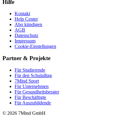
Hilfe
Kontakt
Help Center
Abo kündigen
AGB
Datenschutz
Impressum
Cookie-Einstellungen
Partner & Projekte
Für Stu­die­rende
Für den Schulalltag
7Mind Sport
Für Unter­neh­men
Für Gesund­heits­be­ra­ter
Für Beschäftigte
Für Auszubildende
© 2026 7Mind GmbH