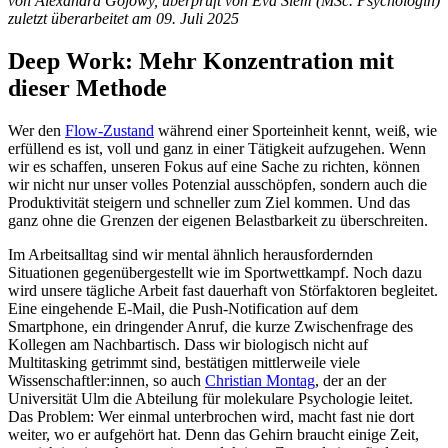
von Alexandra Gojowy, überprüft von Eva Siem (MSc. Psychologin)
zuletzt überarbeitet am 09. Juli 2025
Deep Work: Mehr Konzentration mit
dieser Methode
Wer den
Flow-Zustand
während einer Sporteinheit kennt, weiß, wie
erfüllend es ist, voll und ganz in einer Tätigkeit aufzugehen. Wenn
wir es schaffen, unseren Fokus auf eine Sache zu richten, können
wir nicht nur unser volles Potenzial ausschöpfen, sondern auch die
Produktivität steigern und schneller zum Ziel kommen. Und das
ganz ohne die Grenzen der eigenen Belastbarkeit zu überschreiten.
Im Arbeitsalltag sind wir mental ähnlich herausfordernden
Situationen gegenübergestellt wie im Sportwettkampf. Noch dazu
wird unsere tägliche Arbeit fast dauerhaft von Störfaktoren begleitet.
Eine eingehende E-Mail, die Push-Notification auf dem
Smartphone, ein dringender Anruf, die kurze Zwischenfrage des
Kollegen am Nachbartisch. Dass wir biologisch nicht auf
Multitasking getrimmt sind, bestätigen mittlerweile viele
Wissenschaftler:innen, so auch
Christian Montag
, der an der
Universität Ulm die Abteilung für molekulare Psychologie leitet.
Das Problem: Wer einmal unterbrochen wird, macht fast nie dort
weiter, wo er aufgehört hat. Denn das Gehirn braucht einige Zeit,