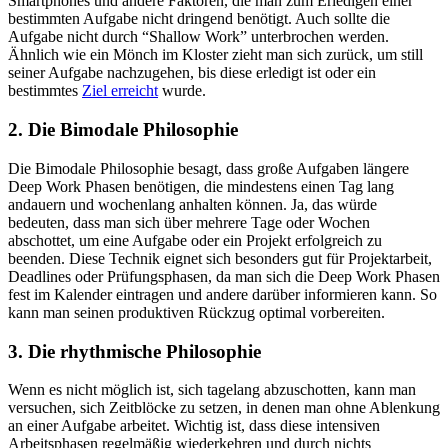
Smartphones und andere Faktoren, die man zum Erledigen einer
bestimmten Aufgabe nicht dringend benötigt. Auch sollte die
Aufgabe nicht durch “Shallow Work” unterbrochen werden.
Ähnlich wie ein Mönch im Kloster zieht man sich zurück, um still
seiner Aufgabe nachzugehen, bis diese erledigt ist oder ein
bestimmtes
Ziel erreicht
wurde.
2. Die Bimodale Philosophie
Die Bimodale Philosophie besagt, dass große Aufgaben längere
Deep Work Phasen benötigen, die mindestens einen Tag lang
andauern und wochenlang anhalten können. Ja, das würde
bedeuten, dass man sich über mehrere Tage oder Wochen
abschottet, um eine Aufgabe oder ein Projekt erfolgreich zu
beenden. Diese Technik eignet sich besonders gut für Projektarbeit,
Deadlines oder Prüfungsphasen, da man sich die Deep Work Phasen
fest im Kalender eintragen und andere darüber informieren kann. So
kann man seinen produktiven Rückzug optimal vorbereiten.
3. Die rhythmische Philosophie
Wenn es nicht möglich ist, sich tagelang abzuschotten, kann man
versuchen, sich Zeitblöcke zu setzen, in denen man ohne Ablenkung
an einer Aufgabe arbeitet. Wichtig ist, dass diese intensiven
Arbeitsphasen regelmäßig wiederkehren und durch nichts