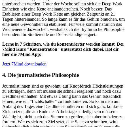
unterbrochen werden. Unter der Woche sollten sich die Deep Work
Einheiten wie eine Kette aneinanderreihen. Noch besser: Das
Etablieren einer Deep Work Kette am gleichen Zeitpunkt an 21
Tagen hintereinander. So lange kann es für das Gehirn brauchen, um
eine neue Gewohnheit zu etablieren. Für viele kommt natürlich das
Wochenende dazwischen, weshalb sich die rhythmische Philosophie
besonders für Studierende und Selbstständige eignet.
Lerne in 7 Schritten, wie du konzentrierter werden kannst. Der
7Mind Kurs "Konzentration" unterstützt dich dabei. Hol dir
hier die 7Mind App:
Jetzt 7Mind downloaden
4. Die journalistische Philosophie
Journalist:innen sind es gewohnt, auf Knopfdruck Höchstleistungen
zu erbringen, denn oft müssen sie schnell reagieren und noch dazu
Deadlines einhalten. Mit etwas Übung kann das Gehirn tatsächlich
lernen, wie ein “Lichtschalter” zu funktionieren. So kann man am
Anfang des Tages eine Deadline simulieren und sich ganz konkrete
Ziele setzen, die am Ende des Arbeitstages erledigt sein müssen.
Wichtig ist, nicht nach den Sternen zu greifen, sich aber trotzdem zu
fordern. Wer es sich zum Ziel setzt, eine Seite zu schreiben, wird
wahrscheinlich nicht mehr als eine Seite schreiben, auch wenn die