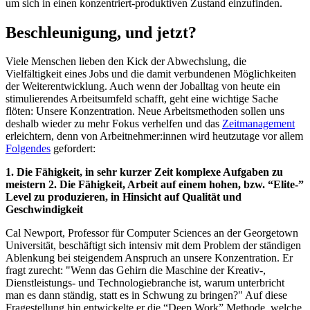
um sich in einen konzentriert-produktiven Zustand einzufinden.
Beschleunigung, und jetzt?
Viele Menschen lieben den Kick der Abwechslung, die
Vielfältigkeit eines Jobs und die damit verbundenen Möglichkeiten
der Weiterentwicklung. Auch wenn der Joballtag von heute ein
stimulierendes Arbeitsumfeld schafft, geht eine wichtige Sache
flöten: Unsere Konzentration. Neue Arbeitsmethoden sollen uns
deshalb wieder zu mehr Fokus verhelfen und das
Zeitmanagement
erleichtern, denn von Arbeitnehmer:innen wird heutzutage vor allem
Folgendes
gefordert:
1. Die Fähigkeit, in sehr kurzer Zeit komplexe Aufgaben zu
meistern
2. Die Fähigkeit, Arbeit auf einem hohen, bzw. “Elite-”
Level zu produzieren, in Hinsicht auf Qualität und
Geschwindigkeit
Cal Newport, Professor für Computer Sciences an der Georgetown
Universität, beschäftigt sich intensiv mit dem Problem der ständigen
Ablenkung bei steigendem Anspruch an unsere Konzentration. Er
fragt zurecht: "Wenn das Gehirn die Maschine der Kreativ-,
Dienstleistungs- und Technologiebranche ist, warum unterbricht
man es dann ständig, statt es in Schwung zu bringen?" Auf diese
Fragestellung hin entwickelte er die “Deep Work” Methode, welche