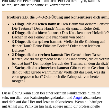
Flut kurz vor Feierabend – um sich selbst zu beruhigen, kann es
helfen, sich auf seine Sinne zu konzentrieren.
Probiere z.B. die 5-4-3-2-1-Übung und konzentriere dich auf
5 Dinge, die du sehen kannst:
Den Baum vor deinem Fenster
Die Teetasse? Deine Hand? Nimm dir ganz in Ruhe Zeit.
4 Dinge, die du hören kannst:
Das Knacken einer Holzdiele?
Lachen in der Ferne? Die Nachbarin von oben?
3 Dinge, die du spüren kannst:
Vielleicht die Kleidung auf
deiner Haut? Deine Füße am Boden? Oder einen leichten
Luftzug?
2 Dinge, die du riechen kannst:
Der Geruch einer Tasse
Kaffee, die du dir gemacht hast? Die Handcreme, die du vorhi
benutzt hast? Der holzige Geruch des Tisches, an dem du sitzt?
1 Sache, die du schmecken kannst:
Gibt es einen Geschmack
den du jetzt gerade wahrnimmst? Vielleicht das Brot, was du
eben gegessen hast? Oder noch die Zahnpasta von heute
morgen?
Diese Übung kann auch bei einer leichten Panikattacke hilfreich
sein, um dich von Katastrophengedanken und
Angst
abzulenken
und dich auf das Hier und Jetzt zu fokussieren. Wenn du häufiger
mit Angst und Panik zu tun hast, zögere nicht, dir professionelle