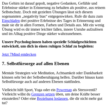
Das Gehirn ist darauf gepolt, negative Gedanken, Gefühle und
Erlebnisse stärker in Erinnerung zu behalten als positive, aus reinem
Selbstschutz. Doch mit gezielten Übungen lässt sich diesem
sogenannten „negativity bias“ entgegenwirken. Rufe dir dazu zum
Einschlafen
drei positive Erlebnisse des Tages in Erinnerung und
male sie dir in allen Formen, Farben und Details aus. Mit ein wenig
Übung wird es dir immer leichter fallen, innere Unruhe aufzulösen
und im Alltag positive Dinge stärker wahrzunehmen.
Unsere Psycholog:innen haben spezielle Schlafgeschichten
entwickelt, um dich in einen ruhigen Schlaf zu begleiten:
Jetzt 7Mind entdecken
7. Selbstfürsorge auf allen Ebenen
Mentale Strategien wie Meditation, Achtsamkeit oder Dankbarkeit
können sehr bei der Selbstberuhigung helfen. Darüber hinaus kann
Selbstfürsorge auch auf anderen Ebenen stattfinden.
Vielleicht hilft Sport, Yoga oder ein
Powernap
als Stressventil?
Vielleicht willst du
Grenzen setzen
üben, um deine Kräfte besser
einzuteilen? Oder eine
Beziehung loslassen
, die dir nicht mehr gut
tut?