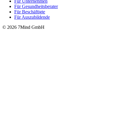
Für Unter­neh­men
Für Gesund­heits­be­ra­ter
Für Beschäftigte
Für Auszubildende
© 2026 7Mind GmbH