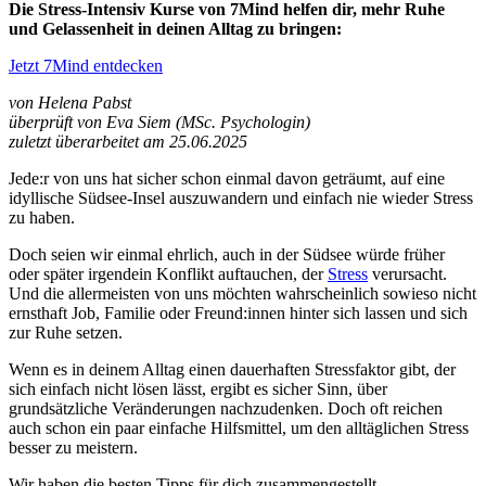
Die Stress-Intensiv Kurse von 7Mind helfen dir, mehr Ruhe
und Gelassenheit in deinen Alltag zu bringen:
Jetzt 7Mind entdecken
von Helena Pabst
überprüft von Eva Siem (MSc. Psychologin)
zuletzt überarbeitet am 25.06.2025
Jede:r von uns hat sicher schon einmal davon geträumt, auf eine
idyllische Südsee-Insel auszuwandern und einfach nie wieder Stress
zu haben.
Doch seien wir einmal ehrlich, auch in der Südsee würde früher
oder später irgendein Konflikt auftauchen, der
Stress
verursacht.
Und die allermeisten von uns möchten wahrscheinlich sowieso nicht
ernsthaft Job, Familie oder Freund:innen hinter sich lassen und sich
zur Ruhe setzen.
Wenn es in deinem Alltag einen dauerhaften Stressfaktor gibt, der
sich einfach nicht lösen lässt, ergibt es sicher Sinn, über
grundsätzliche Veränderungen nachzudenken. Doch oft reichen
auch schon ein paar einfache Hilfsmittel, um den alltäglichen Stress
besser zu meistern.
Wir haben die besten Tipps für dich zusammengestellt.