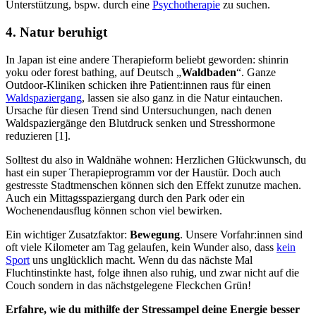
Unterstützung, bspw. durch eine
Psychotherapie
zu suchen.
4. Natur beruhigt
In Japan ist eine andere Therapieform beliebt geworden: shinrin
yoku oder forest bathing, auf Deutsch „
Waldbaden
“. Ganze
Outdoor-Kliniken schicken ihre Patient:innen raus für einen
Waldspaziergang
, lassen sie also ganz in die Natur eintauchen.
Ursache für diesen Trend sind Untersuchungen, nach denen
Waldspaziergänge den Blutdruck senken und Stresshormone
reduzieren [1].
Solltest du also in Waldnähe wohnen: Herzlichen Glückwunsch, du
hast ein super Therapieprogramm vor der Haustür. Doch auch
gestresste Stadtmenschen können sich den Effekt zunutze machen.
Auch ein Mittagsspaziergang durch den Park oder ein
Wochenendausflug können schon viel bewirken.
Ein wichtiger Zusatzfaktor:
Bewegung
. Unsere Vorfahr:innen sind
oft viele Kilometer am Tag gelaufen, kein Wunder also, dass
kein
Sport
uns unglücklich macht. Wenn du das nächste Mal
Fluchtinstinkte hast, folge ihnen also ruhig, und zwar nicht auf die
Couch sondern in das nächstgelegene Fleckchen Grün!
Erfahre, wie du mithilfe der Stressampel deine Energie besser