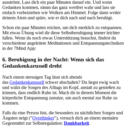
ausströmt. Lass dich ein paar Minuten darauf ein. Und wenn
Gedanken kommen, nimm das ganz wertfrei wahr und lass sie
einfach vorbeiziehen wie Wolken am Himmel. Folge dann weiter
deinem Atem und spüre, wie er dich nach und nach beruhigt.
Schon ein paar Minuten reichen, um dich merklich zu entspannen.
Mit etwas Übung wird dir diese Selbstberuhigung immer leichter
fallen. Wenn du noch etwas Unterstützung brauchst, findest du
verschiedene angeleitete Meditationen und Entspannungstechniken
in der 7Mind App:
6. Beruhigung in der Nacht: Wenn sich das
Gedankenkarussell dreht
Nach einem stressigen Tag lässt sich abends
das
Gedankenkarussell
schwer abschalten? Du liegst ewig wach
und wälzt die Sorgen des Alltags im Kopf, anstatt zu genießen zu
können, dass endlich Ruhe ist. Mach dir in diesem Moment die
körperliche Entspannung zunutze, um auch mental zur Ruhe zu
kommen.
Falls du eine Person bist, die besonders zu nächtlichen Sorgen und
Ängsten neigt
("
Overthinker
")
, versuch dich an einem mentalen
Gegenmittel zur Selbstregulation:
Dankbarkeit
.