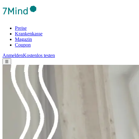
Preise
Krankenkasse
Magazin
Coupon
Anmelden
Kostenlos testen
☰