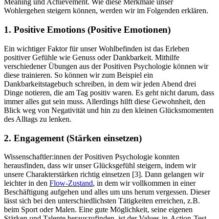
Meaning und Achievement. Wie diese Merkmale unser
Wohlergehen steigern können, werden wir im Folgenden erklären.
1. Positive Emotions (Positive Emotionen)
Ein wichtiger Faktor für unser Wohlbefinden ist das Erleben
positiver Gefühle wie Genuss oder Dankbarkeit. Mithilfe
verschiedener Übungen aus der Positiven Psychologie können wir
diese trainieren. So können wir zum Beispiel ein
Dankbarkeitstagebuch schreiben, in dem wir jeden Abend drei
Dinge notieren, die am Tag positiv waren. Es geht nicht darum, dass
immer alles gut sein muss. Allerdings hilft diese Gewohnheit, den
Blick weg von Negativität und hin zu den kleinen Glücksmomenten
des Alltags zu lenken.
2. Engagement (Stärken einsetzen)
Wissenschaftler:innen der Positiven Psychologie konnten
herausfinden, dass wir unser Glücksgefühl steigern, indem wir
unsere Charakterstärken richtig einsetzen [3]. Dann gelangen wir
leichter in den
Flow-Zustand
, in dem wir vollkommen in einer
Beschäftigung aufgehen und alles um uns herum vergessen. Dieser
lässt sich bei den unterschiedlichsten Tätigkeiten erreichen, z.B.
beim Sport oder Malen. Eine gute Möglichkeit, seine eigenen
Stärken und Talente herauszufinden, ist der Values-in-Action-Test.