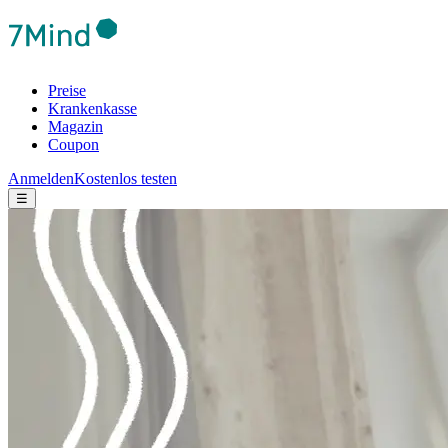
Preise
Krankenkasse
Magazin
Coupon
Anmelden
Kostenlos testen
☰