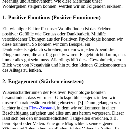
Meaning und Achievement. Wie diese Merkmale unser
Wohlergehen steigern können, werden wir im Folgenden erklären.
1. Positive Emotions (Positive Emotionen)
Ein wichtiger Faktor für unser Wohlbefinden ist das Erleben
positiver Gefühle wie Genuss oder Dankbarkeit. Mithilfe
verschiedener Übungen aus der Positiven Psychologie können wir
diese trainieren. So können wir zum Beispiel ein
Dankbarkeitstagebuch schreiben, in dem wir jeden Abend drei
Dinge notieren, die am Tag positiv waren. Es geht nicht darum, dass
immer alles gut sein muss. Allerdings hilft diese Gewohnheit, den
Blick weg von Negativität und hin zu den kleinen Glücksmomenten
des Alltags zu lenken.
2. Engagement (Stärken einsetzen)
Wissenschaftler:innen der Positiven Psychologie konnten
herausfinden, dass wir unser Glücksgefühl steigern, indem wir
unsere Charakterstärken richtig einsetzen [3]. Dann gelangen wir
leichter in den
Flow-Zustand
, in dem wir vollkommen in einer
Beschäftigung aufgehen und alles um uns herum vergessen. Dieser
lässt sich bei den unterschiedlichsten Tätigkeiten erreichen, z.B.
beim Sport oder Malen. Eine gute Möglichkeit, seine eigenen
Stärken und Talente herauszufinden, ist der Values-in-Action-Test.