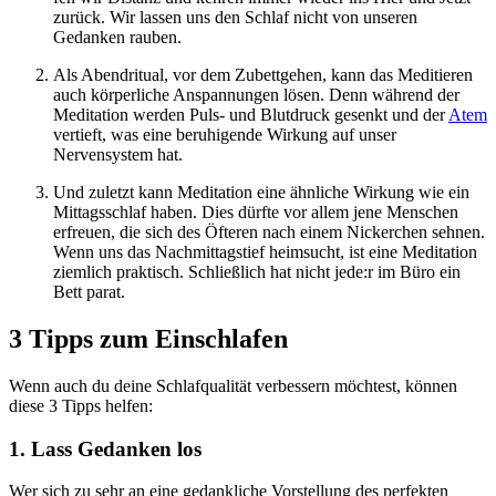
zurück. Wir lassen uns den Schlaf nicht von unseren
Gedanken rauben.
Als Abendritual, vor dem Zubettgehen, kann das Meditieren
auch körperliche Anspannungen lösen. Denn während der
Meditation werden Puls- und Blutdruck gesenkt und der
Atem
vertieft, was eine beruhigende Wirkung auf unser
Nervensystem hat.
Und zuletzt kann Medi­ta­tion eine ähn­li­che Wir­kung wie ein
Mit­tags­schlaf haben. Dies dürfte vor allem jene Men­schen
erfreuen, die sich des Öfte­ren nach einem Nicker­chen sehnen.
Wenn uns das Nachmittagstief heimsucht, ist eine Meditation
ziemlich praktisch. Schließ­lich hat nicht jede:r im Büro ein
Bett parat.
3 Tipps zum Einschlafen
Wenn auch du deine Schlafqualität verbessern möchtest, können
diese 3 Tipps helfen:
1. Lass Gedanken los
Wer sich zu sehr an eine gedankliche Vorstellung des perfekten