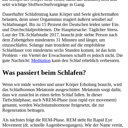
setzt wichtige Stoffwechselvorgänge in Gang.
Dauerhafter Schlafentzug kann Körper und Seele gleichermaßen
belasten, denn unser Organismus reagiert äußerst sensibel auf
Schlafmangel. Bis zu 15 Prozent der Deutschen leiden unter Ein-
und Durchschlafproblemen. Die Hauptursache: Täglicher Stress.
Laut der TK-Schlafstudie 2017, braucht jede siebte Person nach
dem Zubettgehen mindestens 31 Minuten und länger, um
einzuschlafen. Solange man trotzdem auf die empfohlene
Schlafdauer von mindestens sechs Stunden kommt, ist das kein
Problem – ein Viertel der Erwachsenen schafft es jedoch nicht. Die
gute Nachricht:
Meditation
kann den Schlaf erheblich verbessern.
Was passiert beim Schlafen?
Wenn wir müde werden und unser Körper Erholung braucht, wird
das Schlafhormon Melatonin ausgeschüttet. Melatonin sorgt dafür,
dass wir zunächst in einen tiefen Schlaf fallen. In dieser
Tiefschlafphase, auch NREM-Phase (non rapid eye movement)
genannt, werden Wachstumshormone freigesetzt, die zur
Regeneration beitragen.
Als nächstes folgt die REM-Phase. REM steht für Rapid Eye
Movement (dt. schnelle Augenbewegungen). Wie der Name verrät,