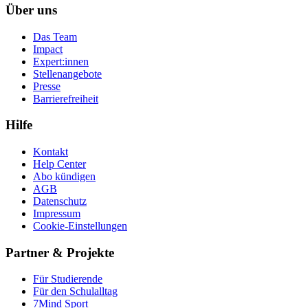
Über uns
Das Team
Impact
Expert:innen
Stellenangebote
Presse
Barrierefreiheit
Hilfe
Kontakt
Help Center
Abo kündigen
AGB
Datenschutz
Impressum
Cookie-Einstellungen
Partner & Projekte
Für Stu­die­rende
Für den Schulalltag
7Mind Sport