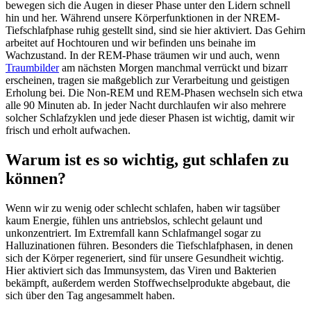
bewegen sich die Augen in dieser Phase unter den Lidern schnell
hin und her. Während unsere Körperfunktionen in der NREM-
Tiefschlafphase ruhig gestellt sind, sind sie hier aktiviert. Das Gehirn
arbeitet auf Hochtouren und wir befinden uns beinahe im
Wachzustand. In der REM-Phase träumen wir und auch, wenn
Traumbilder
am nächsten Morgen manchmal verrückt und bizarr
erscheinen, tragen sie maßgeblich zur Verarbeitung und geistigen
Erholung bei. Die Non-REM und REM-Phasen wechseln sich etwa
alle 90 Minuten ab. In jeder Nacht durchlaufen wir also mehrere
solcher Schlafzyklen und jede dieser Phasen ist wichtig, damit wir
frisch und erholt aufwachen.
Warum ist es so wichtig, gut schlafen zu
können?
Wenn wir zu wenig oder schlecht schlafen, haben wir tagsüber
kaum Energie, fühlen uns antriebslos, schlecht gelaunt und
unkonzentriert. Im Extremfall kann Schlafmangel sogar zu
Halluzinationen führen. Besonders die Tiefschlafphasen, in denen
sich der Körper regeneriert, sind für unsere Gesundheit wichtig.
Hier aktiviert sich das Immunsystem, das Viren und Bakterien
bekämpft, außerdem werden Stoffwechselprodukte abgebaut, die
sich über den Tag angesammelt haben.