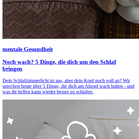
mentale Gesundheit
Noch wach? 5 Dinge, die dich um den Schlaf
bringen
Dein Schlafzimmerlicht ist aus, aber dein Kopf noch voll an? Wir
sprechen heute über 5 Dinge, die dich am Abend wach halten - und
was dir helfen kann wieder besser zu schlafen.