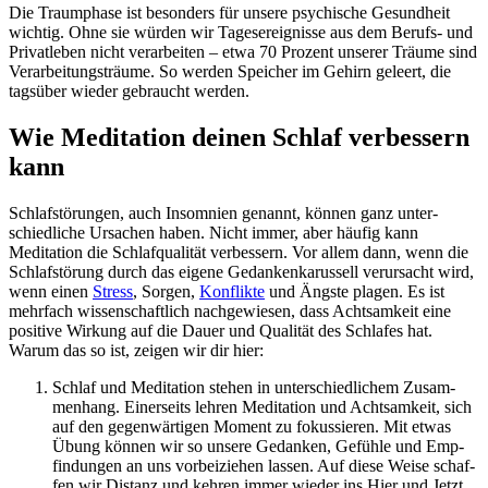
Die Traumphase ist besonders für unsere psychische Gesundheit
wichtig. Ohne sie würden wir Tagesereignisse aus dem Berufs- und
Privatleben nicht verarbeiten – etwa 70 Prozent unserer Träume sind
Verarbeitungsträume. So werden Speicher im Gehirn geleert, die
tagsüber wieder gebraucht werden.
Wie Meditation deinen Schlaf verbessern
kann
Schlaf­stö­run­gen, auch Insom­nien genannt, können ganz unter­
schied­li­che Ursa­chen haben. Nicht immer, aber häufig kann
Meditation die Schlafqualität verbessern. Vor allem dann, wenn die
Schlafstörung durch das eigene Gedankenkarussell verursacht wird,
wenn einen
Stress
, Sorgen,
Kon­flikte
und Ängste plagen. Es ist
mehrfach wissenschaftlich nachgewiesen, dass Achtsamkeit eine
positive Wirkung auf die Dauer und Qualität des Schlafes hat.
Warum das so ist, zeigen wir dir hier:
Schlaf und Medi­ta­tion stehen in unter­schied­li­chem Zusam­
men­hang. Einer­seits lehren Medi­ta­tion und Acht­sam­keit, sich
auf den gegen­wär­ti­gen Moment zu fokus­sie­ren. Mit etwas
Übung können wir so unsere Gedan­ken, Gefühle und Emp­
fin­dun­gen an uns vorbeiziehen lassen. Auf diese Weise schaf­
fen wir Dis­tanz und kehren immer wieder ins Hier und Jetzt