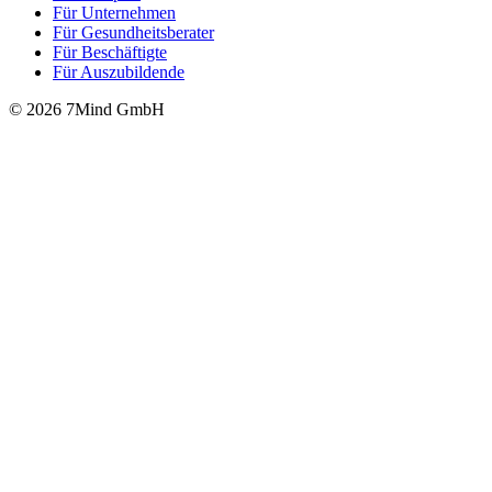
Für Unter­neh­men
Für Gesund­heits­be­ra­ter
Für Beschäftigte
Für Auszubildende
© 2026 7Mind GmbH