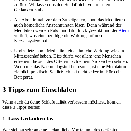
zurück. Wir lassen uns den Schlaf nicht von unseren
Gedanken rauben.
Als Abendritual, vor dem Zubettgehen, kann das Meditieren
auch körperliche Anspannungen lösen. Denn während der
Meditation werden Puls- und Blutdruck gesenkt und der
Atem
vertieft, was eine beruhigende Wirkung auf unser
Nervensystem hat.
Und zuletzt kann Medi­ta­tion eine ähn­li­che Wir­kung wie ein
Mit­tags­schlaf haben. Dies dürfte vor allem jene Men­schen
erfreuen, die sich des Öfte­ren nach einem Nicker­chen sehnen.
Wenn uns das Nachmittagstief heimsucht, ist eine Meditation
ziemlich praktisch. Schließ­lich hat nicht jede:r im Büro ein
Bett parat.
3 Tipps zum Einschlafen
Wenn auch du deine Schlafqualität verbessern möchtest, können
diese 3 Tipps helfen:
1. Lass Gedanken los
Wer sich zu sehr an eine gedankliche Vorstellung des perfekten