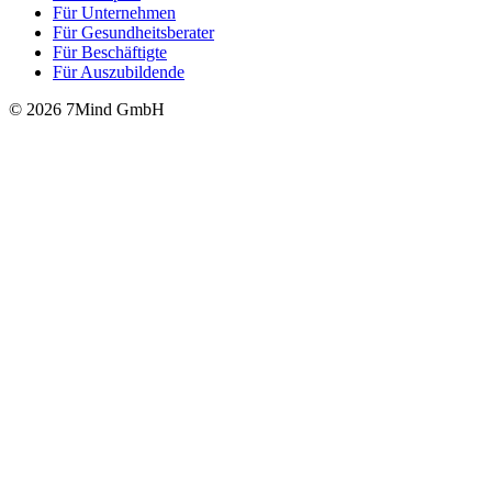
Für Unter­neh­men
Für Gesund­heits­be­ra­ter
Für Beschäftigte
Für Auszubildende
© 2026 7Mind GmbH