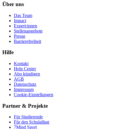
Über uns
Das Team
Impact
Expert:innen
Stellenangebote
Presse
Barrierefreiheit
Hilfe
Kontakt
Help Center
Abo kündigen
AGB
Datenschutz
Impressum
Cookie-Einstellungen
Partner & Projekte
Für Stu­die­rende
Für den Schulalltag
7Mind Sport