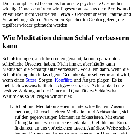
Die Traumphase ist besonders für unsere psychische Gesundheit
wichtig. Ohne sie würden wir Tagesereignisse aus dem Berufs- und
Privatleben nicht verarbeiten – etwa 70 Prozent unserer Träume sind
Verarbeitungsträume. So werden Speicher im Gehirn geleert, die
tagsüber wieder gebraucht werden.
Wie Meditation deinen Schlaf verbessern
kann
Schlaf­stö­run­gen, auch Insom­nien genannt, können ganz unter­
schied­li­che Ursa­chen haben. Nicht immer, aber häufig kann
Meditation die Schlafqualität verbessern. Vor allem dann, wenn die
Schlafstörung durch das eigene Gedankenkarussell verursacht wird,
wenn einen
Stress
, Sorgen,
Kon­flikte
und Ängste plagen. Es ist
mehrfach wissenschaftlich nachgewiesen, dass Achtsamkeit eine
positive Wirkung auf die Dauer und Qualität des Schlafes hat.
Warum das so ist, zeigen wir dir hier:
Schlaf und Medi­ta­tion stehen in unter­schied­li­chem Zusam­
men­hang. Einer­seits lehren Medi­ta­tion und Acht­sam­keit, sich
auf den gegen­wär­ti­gen Moment zu fokus­sie­ren. Mit etwas
Übung können wir so unsere Gedan­ken, Gefühle und Emp­
fin­dun­gen an uns vorbeiziehen lassen. Auf diese Weise schaf­
fen wir Dis­tanz und kehren immer wieder ins Hier und Jetzt