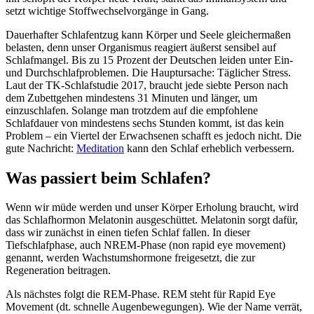
setzt wichtige Stoffwechselvorgänge in Gang.
Dauerhafter Schlafentzug kann Körper und Seele gleichermaßen
belasten, denn unser Organismus reagiert äußerst sensibel auf
Schlafmangel. Bis zu 15 Prozent der Deutschen leiden unter Ein-
und Durchschlafproblemen. Die Hauptursache: Täglicher Stress.
Laut der TK-Schlafstudie 2017, braucht jede siebte Person nach
dem Zubettgehen mindestens 31 Minuten und länger, um
einzuschlafen. Solange man trotzdem auf die empfohlene
Schlafdauer von mindestens sechs Stunden kommt, ist das kein
Problem – ein Viertel der Erwachsenen schafft es jedoch nicht. Die
gute Nachricht:
Meditation
kann den Schlaf erheblich verbessern.
Was passiert beim Schlafen?
Wenn wir müde werden und unser Körper Erholung braucht, wird
das Schlafhormon Melatonin ausgeschüttet. Melatonin sorgt dafür,
dass wir zunächst in einen tiefen Schlaf fallen. In dieser
Tiefschlafphase, auch NREM-Phase (non rapid eye movement)
genannt, werden Wachstumshormone freigesetzt, die zur
Regeneration beitragen.
Als nächstes folgt die REM-Phase. REM steht für Rapid Eye
Movement (dt. schnelle Augenbewegungen). Wie der Name verrät,