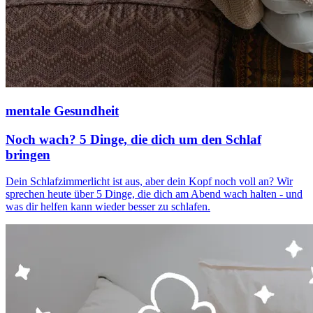
mentale Gesundheit
Noch wach? 5 Dinge, die dich um den Schlaf
bringen
Dein Schlafzimmerlicht ist aus, aber dein Kopf noch voll an? Wir
sprechen heute über 5 Dinge, die dich am Abend wach halten - und
was dir helfen kann wieder besser zu schlafen.