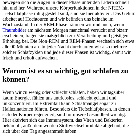
bewegen sich die Augen in dieser Phase unter den Lidern schnell
hin und her. Während unsere Körperfunktionen in der NREM-
Tiefschlafphase ruhig gestellt sind, sind sie hier aktiviert. Das Gehirn
arbeitet auf Hochtouren und wir befinden uns beinahe im
Wachzustand. In der REM-Phase träumen wir und auch, wenn
Traumbilder
am nächsten Morgen manchmal verrückt und bizarr
erscheinen, tragen sie maßgeblich zur Verarbeitung und geistigen
Erholung bei. Die Non-REM und REM-Phasen wechseln sich etwa
alle 90 Minuten ab. In jeder Nacht durchlaufen wir also mehrere
solcher Schlafzyklen und jede dieser Phasen ist wichtig, damit wir
frisch und erholt aufwachen.
Warum ist es so wichtig, gut schlafen zu
können?
Wenn wir zu wenig oder schlecht schlafen, haben wir tagsüber
kaum Energie, fühlen uns antriebslos, schlecht gelaunt und
unkonzentriert. Im Extremfall kann Schlafmangel sogar zu
Halluzinationen führen. Besonders die Tiefschlafphasen, in denen
sich der Körper regeneriert, sind für unsere Gesundheit wichtig.
Hier aktiviert sich das Immunsystem, das Viren und Bakterien
bekämpft, außerdem werden Stoffwechselprodukte abgebaut, die
sich über den Tag angesammelt haben.