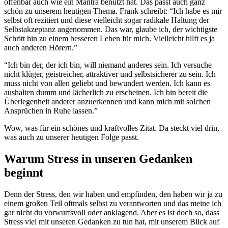
offenbar auch wie ein Mantra benutzt hat. Das passt auch ganz
schön zu unserem heutigen Thema. Frank schreibt: “Ich habe es mir
selbst oft rezitiert und diese vielleicht sogar radikale Haltung der
Selbstakzeptanz angenommen. Das war, glaube ich, der wichtigste
Schritt hin zu einem besseren Leben für mich. Vielleicht hilft es ja
auch anderen Hörern.”
“Ich bin der, der ich bin, will niemand anderes sein. Ich versuche
nicht klüger, geistreicher, attraktiver und selbstsicherer zu sein. Ich
muss nicht von allen geliebt und bewundert werden. Ich kann es
aushalten dumm und lächerlich zu erscheinen. Ich bin bereit die
Überlegenheit anderer anzuerkennen und kann mich mit solchen
Ansprüchen in Ruhe lassen.”
Wow, was für ein schönes und kraftvolles Zitat. Da steckt viel drin,
was auch zu unserer heutigen Folge passt.
Warum Stress in unseren Gedanken
beginnt
Denn der Stress, den wir haben und empfinden, den haben wir ja zu
einem großen Teil oftmals selbst zu verantworten und das meine ich
gar nicht du vorwurfsvoll oder anklagend. Aber es ist doch so, dass
Stress viel mit unseren Gedanken zu tun hat, mit unserem Blick auf