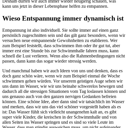
Deshalb dürfen wir auch immer wieder neugierig schauen, was
kann uns jetzt in dieser Lebensphase helfen zu entspannen.
Wieso Entspannung immer dynamisch ist
Entspannung ist also individuell. Sie sollte immer auf einen ganz
persönlich zugeschnitten sein und das gilt ganz besonders, wenn wir
versuchen neue entspannende Gewohnheiten zu etablieren. Wer
zum Beispiel feststellt, dass schwimmen ihm oder ihr gut tut, aber
immer erst eine Stunde bis zur Schwimmhalle fahren muss, kann
schnell die Lust verlieren. Wenn also die Rahmenbedingungen nicht
passen, dann kann das sogar wieder stressig werden.
Und manchmal haben wir auch Ideen von uns und denken, dass es
doch ganz schön wäre, wenn wir zum Beispiel einmal die Woche
schwimmen gehen würden. Vor unserem geistigen Auge sehen wir
uns dann im Wasser, wie wir uns beinahe schwerelos bewegen und
dadurch all die stressigen Situationen vom Tag loslassen können und
uns genauso auch von den ganzen nervigen Gedanken befreien
können. Eine schöne Idee, aber dann sind wir tatsächlich im Wasser
und merken, dass wir uns das viel schöner vorgestellt haben als es
ist: Das Wasser fühlt sich vielleicht unangenehm kalt an, es gibt
super viele Kinder, die kreischen in der Schwimmhalle und von
allen Seiten ins Wasser springen und es sind so viele Leute im
Wasser, dass man ständig ausweichen muss, um nicht aufeinander