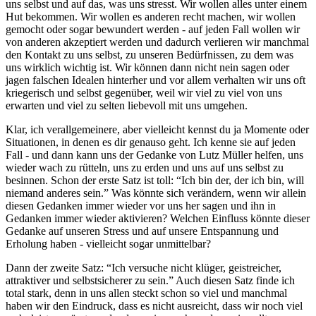
uns selbst und auf das, was uns stresst. Wir wollen alles unter einem
Hut bekommen. Wir wollen es anderen recht machen, wir wollen
gemocht oder sogar bewundert werden - auf jeden Fall wollen wir
von anderen akzeptiert werden und dadurch verlieren wir manchmal
den Kontakt zu uns selbst, zu unseren Bedürfnissen, zu dem was
uns wirklich wichtig ist. Wir können dann nicht nein sagen oder
jagen falschen Idealen hinterher und vor allem verhalten wir uns oft
kriegerisch und selbst gegenüber, weil wir viel zu viel von uns
erwarten und viel zu selten liebevoll mit uns umgehen.
Klar, ich verallgemeinere, aber vielleicht kennst du ja Momente oder
Situationen, in denen es dir genauso geht. Ich kenne sie auf jeden
Fall - und dann kann uns der Gedanke von Lutz Müller helfen, uns
wieder wach zu rütteln, uns zu erden und uns auf uns selbst zu
besinnen. Schon der erste Satz ist toll: “Ich bin der, der ich bin, will
niemand anderes sein.” Was könnte sich verändern, wenn wir allein
diesen Gedanken immer wieder vor uns her sagen und ihn in
Gedanken immer wieder aktivieren? Welchen Einfluss könnte dieser
Gedanke auf unseren Stress und auf unsere Entspannung und
Erholung haben - vielleicht sogar unmittelbar?
Dann der zweite Satz: “Ich versuche nicht klüger, geistreicher,
attraktiver und selbstsicherer zu sein.” Auch diesen Satz finde ich
total stark, denn in uns allen steckt schon so viel und manchmal
haben wir den Eindruck, dass es nicht ausreicht, dass wir noch viel