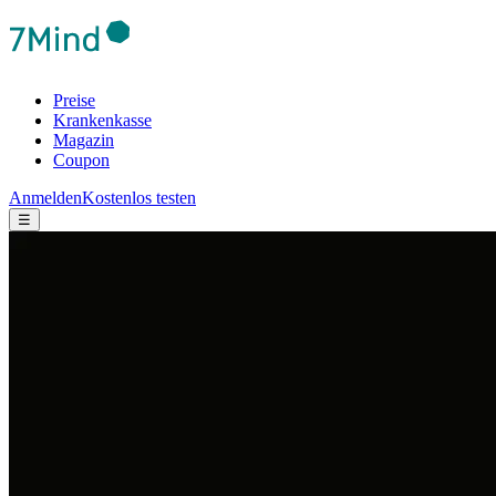
Preise
Krankenkasse
Magazin
Coupon
Anmelden
Kostenlos testen
☰