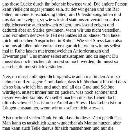
uns diese Lücke durch ihn oder sie bewusst wird. Die andere Person
kann vielleicht sogar jemand sein, zu der wir gehen und um Rat
bitten, um eine Einschätzung bitten, um Unterstützung bitten und
uns dadurch zeigen, so wie wir sind statt uns zu verstellen - also
möglicherweise auch schwach zeigen, unwissend zeigen und
dadurch aber an Stärke gewinnen, wenn wir uns nicht verstellen.
Und vor allem der zweite Teil des Satzes ist so klasse: “Ich lasse
mich mit solchen Ansprüchen in Ruhe.” Wie viel Stress kann also
von uns abfallen oder entsteht erst gar nicht, wenn wir uns selbst
mal in Ruhe lassen mit irgendwelchen Anforderungen und
Erwartungen? Uns immer selbst anzustupsen und zu sagen: Du
musst das noch machen, du musst so noch werden, du musst so
aussehe, du musst dich verändern.
Nee, du musst anfangen dich irgendwie auch mal in den Arm zu
nehmen und zu sagen: Cool danke, dass ich überhaupt bin und dass
ich so bin, wie ich bin und auch mal all das Gute und Schöne
würdigen, anstatt immer nur zu gucken, was noch schöner und
besser werden könnte. Wir selbst machen uns das Leben doch
oftmals schwer: Das ist unser Anteil am Stress. Das Leben ist um
Längen entspannter, wenn wir uns selber nicht stressen.
Also nochmal vielen Dank Frank, dass du dieses Zitat geteilt hast.
Man kann es tatsächlich ganz wunderbar als Mantra nutzen, aber
man kann auch Teile daraus für sich rausnehmen und nur die