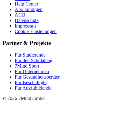
Help Center
Abo kündigen
AGB
Datenschutz
Impressum
Cookie-Einstellungen
Partner & Projekte
Für Stu­die­rende
Für den Schulalltag
7Mind Sport
Für Unter­neh­men
Für Gesund­heits­be­ra­ter
Für Beschäftigte
Für Auszubildende
© 2026 7Mind GmbH