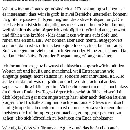
Wenn wir einmal ganz grundsätzlich auf Entspannung schauen, ist
es interessant, dass wir sie grob in zwei Bereiche unterteilen können:
Es gibt die passive Entspannung und die aktive Entspannung. Die
passive Form ist sicher die, die uns meist zuerst in den Sinn kommt,
weil sie oftmals sehr körperlich verknüpft ist. Wir sind ausgepowert
und fühlen uns kraftlos - klar dann legen wir uns aufs Sofa und
ruhen uns erstmal aus. Wir können aber auch mental ausgepowert
sein und dann ist es oftmals keine gute Idee, sich einfach nur aufs
Sofa zu legen und vielleicht noch Serien oder Filme zu schauen. Da
ist dann eine aktive Form der Entspannung oft angebrachter,
Ich formuliere es ganz bewusst ein bisschen abgeschwächt mit den
Worten oft und häufig und manchmal, weil Entspannung wie
eingangs gesagt, nicht statisch ist, sondern sehr individuell ist. Also
achte mal darauf was dir guttut und ich würde nochmal anders
sagen: was dir wirklich gut tut. Vielleicht kennst du das ja auch, dass
du dich am Ende des Tages körperlich erschöpft fühlst, obwohl du
dich körperlich gar nicht angestrengt hast, aber auch denken ist eine
körperliche Höchstleistung und auch emotionaler Stress macht sich
häufig körperlich bemerkbar. Da ist dann das Sofa verlockend doch
meistens die Erfahrung Yoga zu machen, zu joggen, spazieren zu
gehen, also sich körperlich zu betätigen am Ende erholsamer.
Wichtig ist, dass wir für uns eine gute - und das heißt eben auch