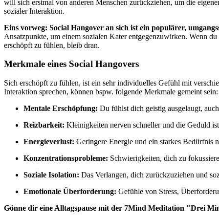
will sich erstmal von anderen Menschen zurückziehen, um die eigenen 
sozialer Interaktion.
Eins vorweg: Social Hangover an sich ist ein populärer, umgangss
Ansatzpunkte, um einem sozialen Kater entgegenzuwirken. Wenn du da
erschöpft zu fühlen, bleib dran.
Merkmale eines Social Hangovers
Sich erschöpft zu fühlen, ist ein sehr individuelles Gefühl mit vers
Interaktion sprechen, können bspw. folgende Merkmale gemeint sein:
Mentale Erschöpfung:
Du fühlst dich geistig ausgelaugt, auc
Reizbarkeit:
Kleinigkeiten nerven schneller und die Geduld ist 
Energieverlust:
Geringere Energie und ein starkes Bedürfnis n
Konzentrationsprobleme:
Schwierigkeiten, dich zu fokussiere
Soziale Isolation:
Das Verlangen, dich zurückzuziehen und sozi
Emotionale Überforderung:
Gefühle von Stress, Überforderu
Gönne dir eine Alltagspause mit der 7Mind Meditation "Drei Mi