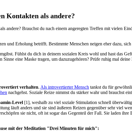
en Kontakten als andere?
 als andere? Brauchst du nach einem angeregten Treffen mit vielen Eind
en und Erholung betrifft. Bestimmte Menschen neigen eher dazu, sich n
gibst. Fühlst du dich in deinem sozialen Kreis wohl und hast das Gefüh
enen Sinne eine Maske tragen, um dazuzugehören? Prüfe ruhig mal deine
overtiert verhalten
.
Als introvertierter Mensch
tankst du für gewöhnli
ehen
nachgehst. Soziale Reize nimmst du stärker wahr und brauchst einf
pamin-Level
[1], weshalb zu viel soziale Stimulation schnell überwält
beitung läuft anders und sie sind äußeren Reizen gegenüber sehr viel we
chöpfen sie nicht, oft ist sogar das Gegenteil der Fall. Sie laden ihr
use mit der Meditation "Drei Minuten für mich":