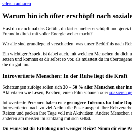
Gleich anhören
Warum bin ich öfter erschöpft nach sozial
Hast du manchmal das Gefühl, du bist schneller erschöpft und gereizt
Freundin direkt mit voller Energie weiter macht?
Wir alle sind grundlegend verschieden, was unser Bedürfnis nach Reiz
Ein wichtiger Aspekt ist dabei auch, mit welchen Menschen du dich um
setzen und kommst es dir selbst so vor, als müsstest du im übertrag
die dir gut tun.
Introvertierte Menschen: In der Ruhe liegt die Kraft
Schätzungen zufolge sollen sich
30 – 50 % aller Menschen eher intr
Aktivitäten wie Lesen, Kochen, einen Film schauen oder
spazieren g
Introvertierte Personen haben eine
geringere Toleranz für hohe Do
Introvertierten nach zu viel Action die Puste ausgeht. Ihre Reizverar
Reizen und packen ihre Tage voll mit Aktivitäten. Andere Menschen ers
anderen am meisten im Einklang mit sich selbst.
Du wünschst dir Erholung und weniger Reize? Nimm dir eine Pa