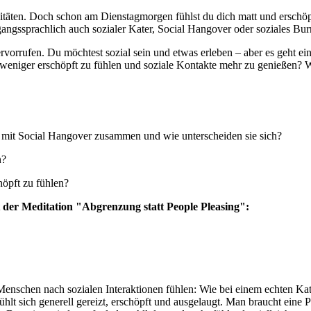
ivitäten. Doch schon am Dienstagmorgen fühlst du dich matt und erschö
angssprachlich auch sozialer Kater, Social Hangover oder soziales Bur
orrufen. Du möchtest sozial sein und etwas erleben – aber es geht einf
 weniger erschöpft zu fühlen und soziale Kontakte mehr zu genießen? 
 mit Social Hangover zusammen und wie unterscheiden sie sich?
n?
höpft zu fühlen?
t der Meditation "Abgrenzung statt People Pleasing":
enschen nach sozialen Interaktionen fühlen: Wie bei einem echten Kat
hlt sich generell gereizt, erschöpft und ausgelaugt. Man braucht eine 