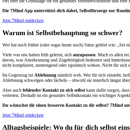
viel eher die Grundlage für ein gesundes Selbstbewusstsein und eine
Die 7Mind App unterstützt dich dabei, Selbstfürsorge zur Routi
Jetzt 7Mind entdecken
Warum ist Selbstbehauptung so schwer?
Wer hat noch früher (oder sogar heute noch) Sätze gehört wie: „Sei 
Viele von uns haben früh gelernt, sich
anzupassen
. Mach es allen re
davon, was Anerkennung und Zugehörigkeit bedeuten und hinterlassen 
nicht kompliziert, anstrengend oder egoistisch wirken. Nicht für sich 
Im Gegenzug tut
Ablehnung
nämlich weh. Wer für sich einsteht, befü
Ablehnung schweigen oder lächeln – obwohl sie innerlich längst übe
Aber auch
fehlender Kontakt zu sich selbst
kann dafür sorgen, dass 
vertreten. Deshalb ist ein gesunder Selbstkontakt ein wichtiger Aspek
Du wünschst dir einen besseren Kontakt zu dir selbst? 7Mind unt
Jetzt 7Mind entdecken
Alltagsbeispiele: Wo du für dich selbst ein