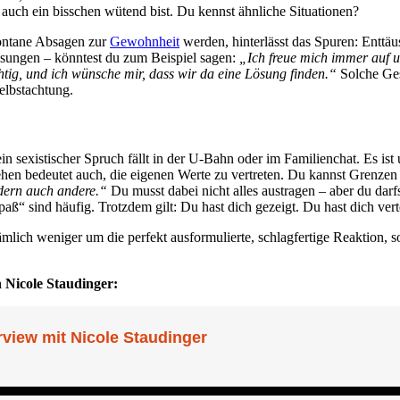
t auch ein bisschen wütend bist. Du kennst ähnliche Situationen?
ontane Absagen zur
Gewohnheit
werden, hinterlässt das Spuren: Enttäus
isungen – könntest du zum Beispiel sagen:
„Ich freue mich immer auf un
chtig, und ich wünsche mir, dass wir da eine Lösung finden.“
Solche Ges
elbstachtung.
in sexistischer Spruch fällt in der U-Bahn oder im Familienchat. Es
hen bedeutet auch, die eigenen Werte zu vertreten. Du kannst Grenzen 
ndern auch andere.“
Du musst dabei nicht alles austragen – aber du darfs
“ sind häufig. Trotzdem gilt: Du hast dich gezeigt. Du hast dich verte
ämlich weniger um die perfekt ausformulierte, schlagfertige Reaktion, 
n Nicole Staudinger: