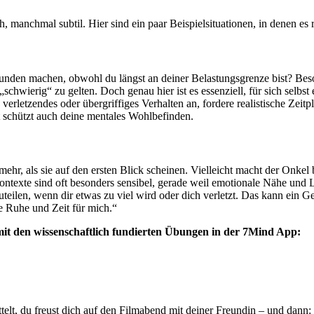
, manchmal subtil. Hier sind ein paar Beispielsituationen, in denen es 
tunden machen, obwohl du längst an deiner Belastungsgrenze bist? Bes
schwierig“ zu gelten. Doch genau hier ist es essenziell, für sich selb
h verletzendes oder übergriffiges Verhalten an, fordere realistische Ze
st schützt auch deine mentales Wohlbefinden.
 mehr, als sie auf den ersten Blick scheinen. Vielleicht macht der Onke
exte sind oft besonders sensibel, gerade weil emotionale Nähe und Loy
zuteilen, wenn dir etwas zu viel wird oder dich verletzt. Das kann ein
e Ruhe und Zeit für mich.“
 mit den wissenschaftlich fundierten Übungen in der 7Mind App:
üttelt, du freust dich auf den Filmabend mit deiner Freundin – und dan