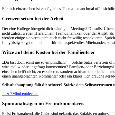
Für sich einzustehen ist ein tägliches Thema – manchmal offensichtlich
Grenzen setzen bei der Arbeit
Der eine Kollege übergeht dich ständig in Meetings? Du sollst Übers
nicht zuletzt wegen Hierarchien, Teamdynamiken oder der Angst, als „
werden einige sie vermutlich auch nicht freiwillig respektieren. Spric
Langfristig sorgst du nicht nur für ein respektvolles Miteinander, son
Witze auf deine Kosten bei der Familienfeier
„Du bist doch sonst nie so empfindlich.“ – Solche Sätze verletzen oft
wird mal wieder ungefragt kommentiert? Familien- oder Beziehungskont
einstehen heißt nicht, zu eskalieren, sondern achtsam und ehrlich mit
einen unangebrachten Kommentar oder ein klares „Ich brauche gerad
Selbstbehauptung fällt dir schwer? Stärke dein Selbstvertrauen
Jetzt 7Mind entdecken
Spontanabsagen im Freund:innenkreis
Es ist Freitagabend, die Chips sind gekauft, das Sofakissen aufgesch