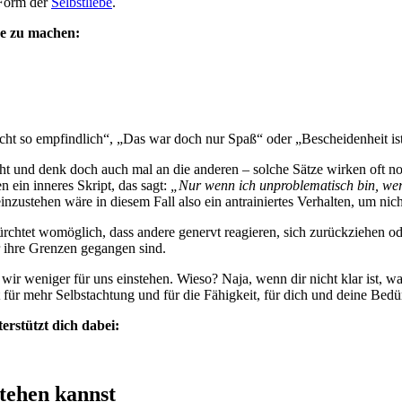
 Form der
Selbstliebe
.
ne zu machen:
nicht so empfindlich“, „Das war doch nur Spaß“ oder „Bescheidenheit i
cht und denk doch auch mal an die anderen – solche Sätze wirken oft 
ein inneres Skript, das sagt:
„Nur wenn ich unproblematisch bin, werd
einzustehen wäre in diesem Fall also ein antrainiertes Verhalten, um nic
rchtet womöglich, dass andere genervt reagieren, sich zurückziehen oder
r ihre Grenzen gegangen sind.
wir weniger für uns einstehen. Wieso? Naja, wenn dir nicht klar ist, wa
t für mehr Selbstachtung und für die Fähigkeit, für dich und deine Bedü
erstützt dich dabei:
stehen kannst