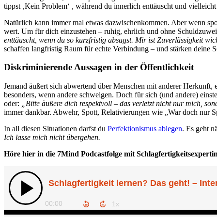
tippst ‚Kein Problem‘ , während du innerlich enttäuscht und vielleich
Natürlich kann immer mal etwas dazwischenkommen. Aber wenn sp
wert. Um für dich einzustehen – ruhig, ehrlich und ohne Schuldzuwe
enttäuscht, wenn du so kurzfristig absagst. Mir ist Zuverlässigkeit wi
schaffen langfristig Raum für echte Verbindung – und stärken deine S
Diskriminierende Aussagen in der Öffentlichkeit
Jemand äußert sich abwertend über Menschen mit anderer Herkunft, e
besonders, wenn andere schweigen. Doch für sich (und andere) einste
oder:
„Bitte äußere dich respektvoll – das verletzt nicht nur mich, so
immer dankbar. Abwehr, Spott, Relativierungen wie „War doch nur Spaß
In all diesen Situationen darfst du
Perfektionismus ablegen
. Es geht n
Ich lasse mich nicht übergehen.
Höre hier in die 7Mind Podcastfolge mit Schlagfertigkeitsexperti