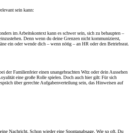
relevant sein kann:
onders im Arbeitskontext kann es schwer sein, sich zu behaupten –
st einzustehen. Denn wenn du deine Grenzen nicht kommunizierst,
itpläne ein oder wende dich – wenn nötig – an HR oder den Betriebsrat.
l bei der Familienfeier einen unangebrachten Witz oder dein Aussehen
alität eine große Rolle spielen. Doch auch hier gilt: Für sich
 Gespräch über gerechte Aufgabenverteilung sein, das Hinweisen auf
n: eine Nachricht. Schon wieder eine Spontanabsage. Wie so oft. Du