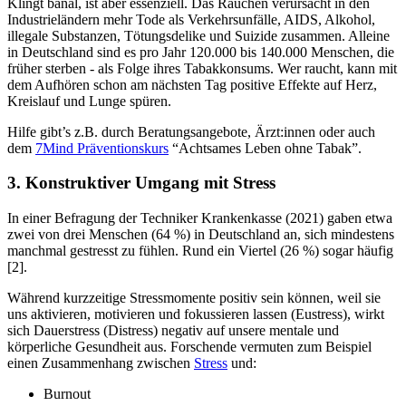
Klingt banal, ist aber essenziell. Das Rauchen verursacht in den
Industrieländern mehr Tode als Verkehrsunfälle, AIDS, Alkohol,
illegale Substanzen, Tötungsdelike und Suizide zusammen. Alleine
in Deutschland sind es pro Jahr 120.000 bis 140.000 Menschen, die
früher sterben - als Folge ihres Tabakkonsums. Wer raucht, kann mit
dem Aufhören schon am nächsten Tag positive Effekte auf Herz,
Kreislauf und Lunge spüren.
Hilfe gibt’s z.B. durch Beratungsangebote, Ärzt:innen oder auch
dem
7Mind Präventionskurs
“Achtsames Leben ohne Tabak”.
3. Konstruktiver Umgang mit Stress
In einer Befragung der Techniker Krankenkasse (2021) gaben etwa
zwei von drei Menschen (64 %) in Deutschland an, sich mindestens
manchmal gestresst zu fühlen. Rund ein Viertel (26 %) sogar häufig
[2].
Während kurzzeitige Stressmomente positiv sein können, weil sie
uns aktivieren, motivieren und fokussieren lassen (Eustress), wirkt
sich Dauerstress (Distress) negativ auf unsere mentale und
körperliche Gesundheit aus. Forschende vermuten zum Beispiel
einen Zusammenhang zwischen
Stress
und:
Burnout