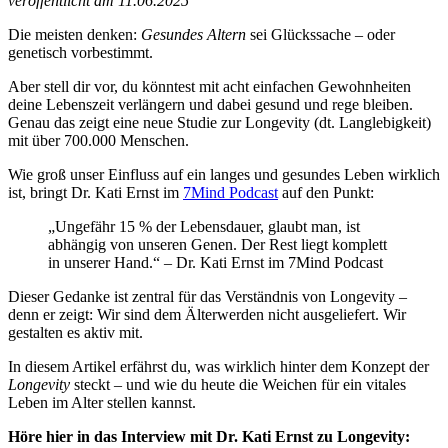
veröffentlicht am 11.06.2025
Die meisten denken:
Gesundes Altern
sei Glückssache – oder
genetisch vorbestimmt.
Aber stell dir vor, du könntest mit acht einfachen Gewohnheiten
deine Lebenszeit verlängern und dabei gesund und rege bleiben.
Genau das zeigt eine neue Studie zur Longevity (dt. Langlebigkeit)
mit über 700.000 Menschen.
Wie groß unser Einfluss auf ein langes und gesundes Leben wirklich
ist, bringt Dr. Kati Ernst im
7Mind Podcast
auf den Punkt:
„Ungefähr 15 % der Lebensdauer, glaubt man, ist
abhängig von unseren Genen. Der Rest liegt komplett
in unserer Hand.“ – Dr. Kati Ernst im 7Mind Podcast
Dieser Gedanke ist zentral für das Verständnis von Longevity –
denn er zeigt: Wir sind dem Älterwerden nicht ausgeliefert. Wir
gestalten es aktiv mit.
In diesem Artikel erfährst du, was wirklich hinter dem Konzept der
Longevity
steckt – und wie du heute die Weichen für ein vitales
Leben im Alter stellen kannst.
Höre hier in das Interview mit Dr. Kati Ernst zu Longevity: