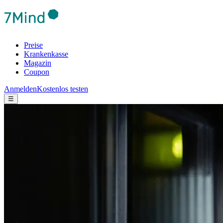
Preise
Krankenkasse
Magazin
Coupon
Anmelden
Kostenlos testen
☰