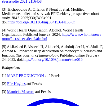
stressstudie-2021-2116458
[3] Trichopoulou A, Orfanos P, Norat T, et al. Modified
Mediterranean diet and survival: EPIC-elderly prospective cohort
study.
BMJ
. 2005;330(7498):991.
doi:
https://doi.org/10.1136/bmj.38415.644155.8f
[4] World Health Organisation. Alcohol. World Health
Organization. Published June 28, 2024.
https://www.who.int/news-
room/fact-sheets/detail/alcohol
[5] Al-Rashed F, Alsaeed H, Akhter N, Alabduljader H, Al-Mulla F,
Ahmad R. Impact of sleep deprivation on monocyte subclasses and
function.
The Journal of Immunology
. Published online February
24, 2025. doi:
https://doi.org/10.1093/jimmun/vkae016
Bildquellen:
[1]
MART PRODUCTION
auf Pexels
[2]
Elle Hughes
auf Pexels
[3]
Maurício Mascaro
auf Pexels