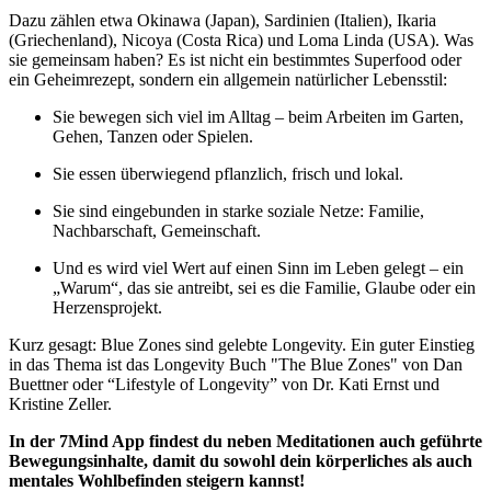
Dazu zählen etwa Okinawa (Japan), Sardinien (Italien), Ikaria
(Griechenland), Nicoya (Costa Rica) und Loma Linda (USA). Was
sie gemeinsam haben? Es ist nicht ein bestimmtes Superfood oder
ein Geheimrezept, sondern ein allgemein natürlicher Lebensstil:
Sie bewegen sich viel im Alltag – beim Arbeiten im Garten,
Gehen, Tanzen oder Spielen.
Sie essen überwiegend pflanzlich, frisch und lokal.
Sie sind eingebunden in starke soziale Netze: Familie,
Nachbarschaft, Gemeinschaft.
Und es wird viel Wert auf einen Sinn im Leben gelegt – ein
„Warum“, das sie antreibt, sei es die Familie, Glaube oder ein
Herzensprojekt.
Kurz gesagt: Blue Zones sind gelebte Longevity. Ein guter Einstieg
in das Thema ist das Longevity Buch "The Blue Zones" von Dan
Buettner oder “Lifestyle of Longevity” von Dr. Kati Ernst und
Kristine Zeller.
In der 7Mind App findest du neben Meditationen auch geführte
Bewegungsinhalte, damit du sowohl dein körperliches als auch
mentales Wohlbefinden steigern kannst!