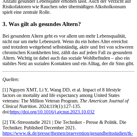
Anzahl gesunder Lebensjahre erhöhen lässt. Auch der Verzicht auf
Risikofaktoren wie Rauchen oder übermäßigen Alkoholkonsum
spielt eine zentrale Rolle.
3. Was gilt als gesundes Altern?
Bei gesundem Altern geht es vor allem um mehr Lebensqualität,
nicht nur um mehr Lebenszeit. Wenn du ein hohes Alter erreichst
und trotzdem weitgehend selbstständig, aktiv und frei von schweren
chronischen Krankheiten bist, zählt das auf jeden Fall zu gesundem
Altern. Wichtig ist dabei auch das soziale Wohlbefinden – also ein
stabiles Netz an sozialen Kontakten und ein Alltag, der dir Sinn gibt.
Quellen:
[1] Nguyen XMT, Li Y, Wang DD, et al. Impact of 8 lifestyle
factors on mortality and life expectancy among United States
veterans: The Million Veteran Program.
The American Journal of
Clinical Nutrition
. 2024;119(1):127-135.
doi:
https://doi.org/10.1016/j.ajcnut.2023.10.032
[2] TK-Stressstudie 2021 | Die Techniker - Presse & Politik. Die
Techniker. Published December 2021.
https://www.tk.de/presse/themen/praevention/gesundheitsstudien/tk-