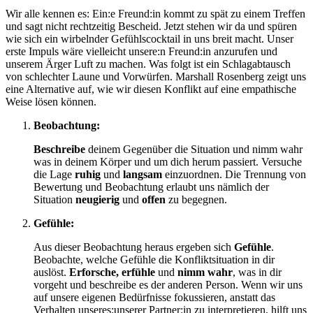
Wir alle kennen es: Ein:e Freund:in kommt zu spät zu einem Treffen
und sagt nicht rechtzeitig Bescheid. Jetzt stehen wir da und spüren
wie sich ein wirbelnder Gefühlscocktail in uns breit macht. Unser
erste Impuls wäre vielleicht unsere:n Freund:in anzurufen und
unserem Ärger Luft zu machen. Was folgt ist ein Schlagabtausch
von schlechter Laune und Vorwürfen. Marshall Rosenberg zeigt uns
eine Alternative auf, wie wir diesen Konflikt auf eine empathische
Weise lösen können.
Beobachtung:
Beschreibe
deinem Gegenüber die Situation und nimm wahr
was in deinem Körper und um dich herum passiert. Versuche
die Lage
ruhig
und
langsam
einzuordnen. Die Trennung von
Bewertung und Beobachtung erlaubt uns nämlich der
Situation
neugierig
und
offen
zu begegnen.
Gefühle:
Aus dieser Beobachtung heraus ergeben sich
Gefühle
.
Beobachte, welche Gefühle die Konfliktsituation in dir
auslöst.
Erforsche, erfühle
und
nimm wahr
, was in dir
vorgeht und beschreibe es der anderen Person. Wenn wir uns
auf unsere eigenen Bedürfnisse fokussieren, anstatt das
Verhalten unseres:unserer Partner:in zu interpretieren, hilft uns