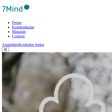
Preise
Krankenkasse
Magazin
Coupon
Anmelden
Kostenlos testen
☰