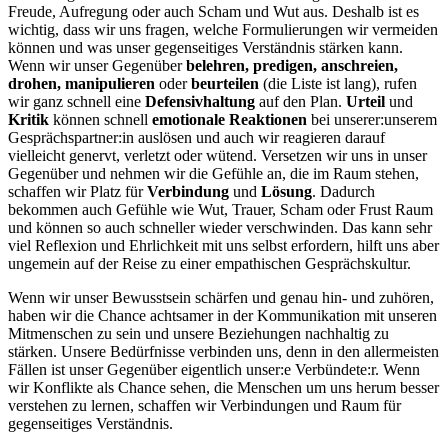
Freude, Aufregung oder auch Scham und Wut aus. Deshalb ist es
wichtig, dass wir uns fragen, welche Formulierungen wir vermeiden
können und was unser gegenseitiges Verständnis stärken kann.
Wenn wir unser Gegenüber
belehren, predigen, anschreien,
drohen, manipulieren
oder
beurteilen
(die Liste ist lang), rufen
wir ganz schnell eine
Defensivhaltung
auf den Plan.
Urteil
und
Kritik
können schnell
emotionale Reaktionen
bei unserer:unserem
Gesprächspartner:in auslösen und auch wir reagieren darauf
vielleicht genervt, verletzt oder wütend. Versetzen wir uns in unser
Gegenüber und nehmen wir die Gefühle an, die im Raum stehen,
schaffen wir Platz für
Verbindung
und
Lösung
. Dadurch
bekommen auch Gefühle wie Wut, Trauer, Scham oder Frust Raum
und können so auch schneller wieder verschwinden. Das kann sehr
viel Reflexion und Ehrlichkeit mit uns selbst erfordern, hilft uns aber
ungemein auf der Reise zu einer empathischen Gesprächskultur.
Wenn wir unser Bewusstsein schärfen und genau hin- und zuhören,
haben wir die Chance achtsamer in der Kommunikation mit unseren
Mitmenschen zu sein und unsere Beziehungen nachhaltig zu
stärken. Unsere Bedürfnisse verbinden uns, denn in den allermeisten
Fällen ist unser Gegenüber eigentlich unser:e Verbündete:r. Wenn
wir Konflikte als Chance sehen, die Menschen um uns herum besser
verstehen zu lernen, schaffen wir Verbindungen und Raum für
gegenseitiges Verständnis.