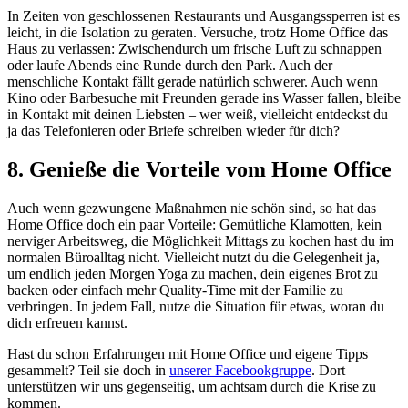
In Zeiten von geschlossenen Restaurants und Ausgangssperren ist es
leicht, in die Isolation zu geraten. Versuche, trotz Home Office das
Haus zu verlassen: Zwischendurch um frische Luft zu schnappen
oder laufe Abends eine Runde durch den Park. Auch der
menschliche Kontakt fällt gerade natürlich schwerer. Auch wenn
Kino oder Barbesuche mit Freunden gerade ins Wasser fallen, bleibe
in Kontakt mit deinen Liebsten – wer weiß, vielleicht entdeckst du
ja das Telefonieren oder Briefe schreiben wieder für dich?
8. Genieße die Vorteile vom Home Office
Auch wenn gezwungene Maßnahmen nie schön sind, so hat das
Home Office doch ein paar Vorteile: Gemütliche Klamotten, kein
nerviger Arbeitsweg, die Möglichkeit Mittags zu kochen hast du im
normalen Büroalltag nicht. Vielleicht nutzt du die Gelegenheit ja,
um endlich jeden Morgen Yoga zu machen, dein eigenes Brot zu
backen oder einfach mehr Quality-Time mit der Familie zu
verbringen. In jedem Fall, nutze die Situation für etwas, woran du
dich erfreuen kannst.
Hast du schon Erfahrungen mit Home Office und eigene Tipps
gesammelt? Teil sie doch in
unserer Facebookgruppe
. Dort
unterstützen wir uns gegenseitig, um achtsam durch die Krise zu
kommen.