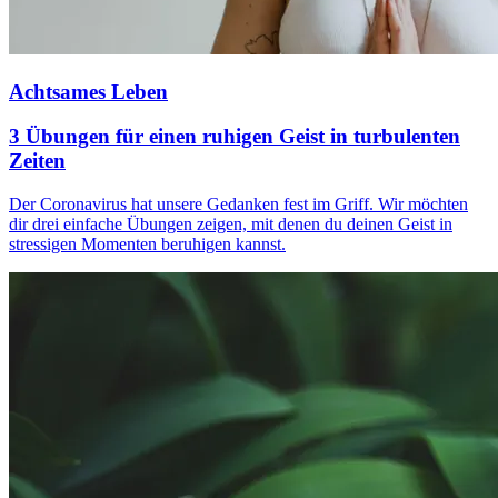
Achtsames Leben
3 Übungen für einen ruhigen Geist in turbulenten
Zeiten
Der Coronavirus hat unsere Gedanken fest im Griff. Wir möchten
dir drei einfache Übungen zeigen, mit denen du deinen Geist in
stressigen Momenten beruhigen kannst.