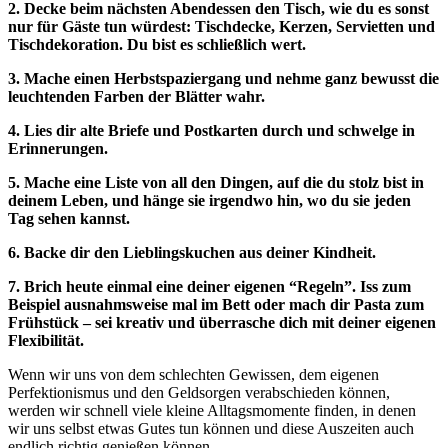
2. Decke beim nächsten Abendessen den Tisch, wie du es sonst
nur für Gäste tun würdest: Tischdecke, Kerzen, Servietten und
Tischdekoration. Du bist es schließlich wert.
3. Mache einen Herbstspaziergang und nehme ganz bewusst die
leuchtenden Farben der Blätter wahr.
4. Lies dir alte Briefe und Postkarten durch und schwelge in
Erinnerungen.
5. Mache eine Liste von all den Dingen, auf die du stolz bist in
deinem Leben, und hänge sie irgendwo hin, wo du sie jeden
Tag sehen kannst.
6. Backe dir den Lieblingskuchen aus deiner Kindheit.
7. Brich heute einmal eine deiner eigenen “Regeln”. Iss zum
Beispiel ausnahmsweise mal im Bett oder mach dir Pasta zum
Frühstück – sei kreativ und überrasche dich mit deiner eigenen
Flexibilität.
Wenn wir uns von dem schlechten Gewissen, dem eigenen
Perfektionismus und den Geldsorgen verabschieden können,
werden wir schnell viele kleine Alltagsmomente finden, in denen
wir uns selbst etwas Gutes tun können und diese Auszeiten auch
endlich richtig genießen können.