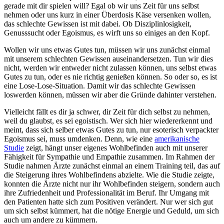
gerade mit dir spielen will? Egal ob wir uns Zeit für uns selbst
nehmen oder uns kurz in einer Überdosis Käse versenken wollen,
das schlechte Gewissen ist mit dabei. Ob Disziplinlosigkeit,
Genusssucht oder Egoismus, es wirft uns so einiges an den Kopf.
Wollen wir uns etwas Gutes tun, müssen wir uns zunächst einmal
mit unserem schlechten Gewissen auseinandersetzen. Tun wir dies
nicht, werden wir entweder nicht zulassen können, uns selbst etwas
Gutes zu tun, oder es nie richtig genießen können. So oder so, es ist
eine Lose-Lose-Situation. Damit wir das schlechte Gewissen
loswerden können, müssen wir aber die Gründe dahinter verstehen.
Vielleicht fällt es dir ja schwer, dir Zeit für dich selbst zu nehmen,
weil du glaubst, es sei egoistisch. Wer sich hier wiedererkennt und
meint, dass sich selber etwas Gutes zu tun, nur esoterisch verpackter
Egoismus sei, muss umdenken. Denn, wie eine
amerikanische
Studie
zeigt, hängt unser eigenes Wohlbefinden auch mit unserer
Fähigkeit für Sympathie und Empathie zusammen. Im Rahmen der
Studie nahmen Ärzte zunächst einmal an einem Training teil, das auf
die Steigerung ihres Wohlbefindens abzielte. Wie die Studie zeigte,
konnten die Ärzte nicht nur ihr Wohlbefinden steigern, sondern auch
ihre Zufriedenheit und Professionalität im Beruf. Ihr Umgang mit
den Patienten hatte sich zum Positiven verändert. Nur wer sich gut
um sich selbst kümmert, hat die nötige Energie und Geduld, um sich
auch um andere zu kümmern.