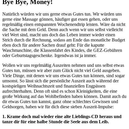
Bye Bye, Money!
Natürlich würden wir uns gerne etwas Gutes tun. Wir würden uns
gerne eine Massage gönnen, häufiger gut essen gehen, oder uns
regelmäßig einen entspannten Wochenendtrip leisten. Wäre da nicht
die Sache mit dem Geld. Denn auch wenn wir uns selbst vielleicht
viel Wert sind, macht uns doch das Leben immer wieder einen
Strich durch die Rechnung, sodass am Ende das monatliche Budget
eben doch für andere Sachen drauf geht: Für die kaputte
Waschmaschine, die Klassenfahrt des Kindes, die GEZ-Gebühren
oder Geburtstagsgeschenke. Irgendwas ist ja immer.
Wollen wir uns regelmäßig Auszeiten nehmen und uns selbst etwas
Gutes tun, müssen wir aber zum Glück nicht viel Geld ausgeben.
Viele Dinge, mit denen wir uns etwas Gutes tun können, sind sogar
umsonst. So lässt sich die persönliche Auszeit auch während der
kostspieligen Weihnachtszeit und finanziellen Engpässen
aufrechterhalten. Denn oft sind es schon Kleinigkeiten, die eine
große Wirkung auf das Wohlbefinden haben können. Damit auch du
dir etwas Gutes tun kannst, ganz ohne schlechtes Gewissen und
Geldsorgen, haben wir für dich diese sieben Auszeit-Impulse:
1. Krame doch mal wieder eine alte Lieblings-CD heraus und
tanze dir für eine halbe Stunde die Seele aus dem Leib.