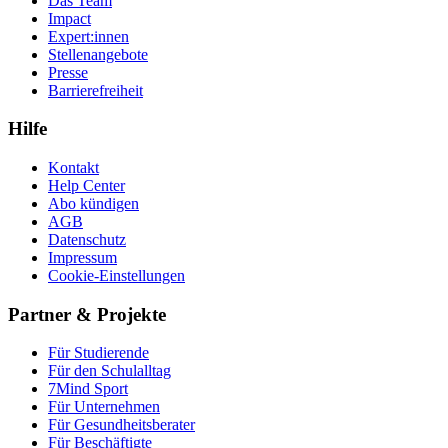
Das Team
Impact
Expert:innen
Stellenangebote
Presse
Barrierefreiheit
Hilfe
Kontakt
Help Center
Abo kündigen
AGB
Datenschutz
Impressum
Cookie-Einstellungen
Partner & Projekte
Für Stu­die­rende
Für den Schulalltag
7Mind Sport
Für Unter­neh­men
Für Gesund­heits­be­ra­ter
Für Beschäftigte