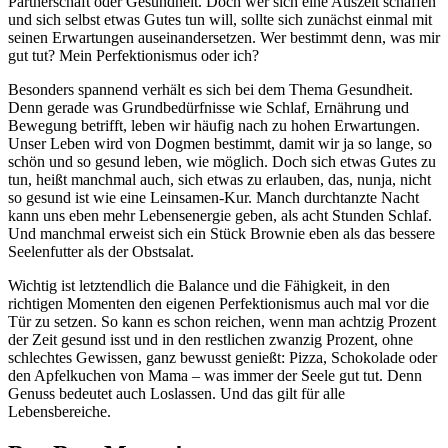
Partnerschaft oder Gesundheit. Doch wer sich eine Auszeit schaffen
und sich selbst etwas Gutes tun will, sollte sich zunächst einmal mit
seinen Erwartungen auseinandersetzen. Wer bestimmt denn, was mir
gut tut? Mein Perfektionismus oder ich?
Besonders spannend verhält es sich bei dem Thema Gesundheit.
Denn gerade was Grundbedürfnisse wie Schlaf, Ernährung und
Bewegung betrifft, leben wir häufig nach zu hohen Erwartungen.
Unser Leben wird von Dogmen bestimmt, damit wir ja so lange, so
schön und so gesund leben, wie möglich. Doch sich etwas Gutes zu
tun, heißt manchmal auch, sich etwas zu erlauben, das, nunja, nicht
so gesund ist wie eine Leinsamen-Kur. Manch durchtanzte Nacht
kann uns eben mehr Lebensenergie geben, als acht Stunden Schlaf.
Und manchmal erweist sich ein Stück Brownie eben als das bessere
Seelenfutter als der Obstsalat.
Wichtig ist letztendlich die Balance und die Fähigkeit, in den
richtigen Momenten den eigenen Perfektionismus auch mal vor die
Tür zu setzen. So kann es schon reichen, wenn man achtzig Prozent
der Zeit gesund isst und in den restlichen zwanzig Prozent, ohne
schlechtes Gewissen, ganz bewusst genießt: Pizza, Schokolade oder
den Apfelkuchen von Mama – was immer der Seele gut tut. Denn
Genuss bedeutet auch Loslassen. Und das gilt für alle
Lebensbereiche.