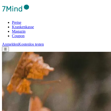
Preise
Krankenkasse
Magazin
Coupon
Anmelden
Kostenlos testen
☰