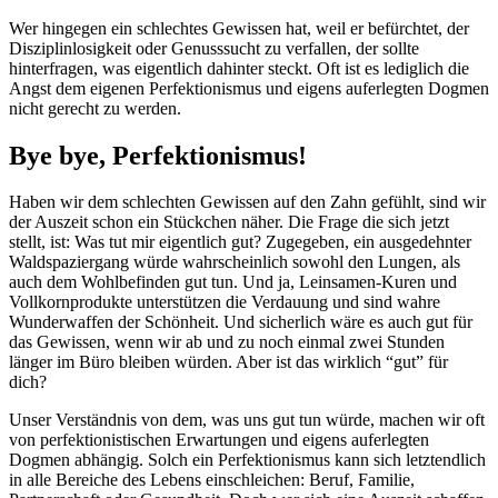
Wer hingegen ein schlechtes Gewissen hat, weil er befürchtet, der
Disziplinlosigkeit oder Genusssucht zu verfallen, der sollte
hinterfragen, was eigentlich dahinter steckt. Oft ist es lediglich die
Angst dem eigenen Perfektionismus und eigens auferlegten Dogmen
nicht gerecht zu werden.
Bye bye, Perfektionismus!
Haben wir dem schlechten Gewissen auf den Zahn gefühlt, sind wir
der Auszeit schon ein Stückchen näher. Die Frage die sich jetzt
stellt, ist: Was tut mir eigentlich gut? Zugegeben, ein ausgedehnter
Waldspaziergang würde wahrscheinlich sowohl den Lungen, als
auch dem Wohlbefinden gut tun. Und ja, Leinsamen-Kuren und
Vollkornprodukte unterstützen die Verdauung und sind wahre
Wunderwaffen der Schönheit. Und sicherlich wäre es auch gut für
das Gewissen, wenn wir ab und zu noch einmal zwei Stunden
länger im Büro bleiben würden. Aber ist das wirklich “gut” für
dich?
Unser Verständnis von dem, was uns gut tun würde, machen wir oft
von perfektionistischen Erwartungen und eigens auferlegten
Dogmen abhängig. Solch ein Perfektionismus kann sich letztendlich
in alle Bereiche des Lebens einschleichen: Beruf, Familie,