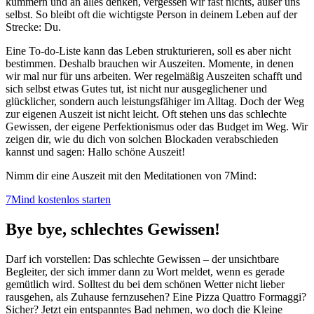
kümmern und an alles denken, vergessen wir fast nichts, außer uns
selbst. So bleibt oft die wichtigste Person in deinem Leben auf der
Strecke: Du.
Eine To-do-Liste kann das Leben strukturieren, soll es aber nicht
bestimmen. Deshalb brauchen wir Auszeiten. Momente, in denen
wir mal nur für uns arbeiten. Wer regelmäßig Auszeiten schafft und
sich selbst etwas Gutes tut, ist nicht nur ausgeglichener und
glücklicher, sondern auch leistungsfähiger im Alltag. Doch der Weg
zur eigenen Auszeit ist nicht leicht. Oft stehen uns das schlechte
Gewissen, der eigene Perfektionismus oder das Budget im Weg. Wir
zeigen dir, wie du dich von solchen Blockaden verabschieden
kannst und sagen: Hallo schöne Auszeit!
Nimm dir eine Auszeit mit den Meditationen von 7Mind:
7Mind kostenlos starten
Bye bye, schlechtes Gewissen!
Darf ich vorstellen: Das schlechte Gewissen – der unsichtbare
Begleiter, der sich immer dann zu Wort meldet, wenn es gerade
gemütlich wird. Solltest du bei dem schönen Wetter nicht lieber
rausgehen, als Zuhause fernzusehen? Eine Pizza Quattro Formaggi?
Sicher? Jetzt ein entspanntes Bad nehmen, wo doch die Kleine