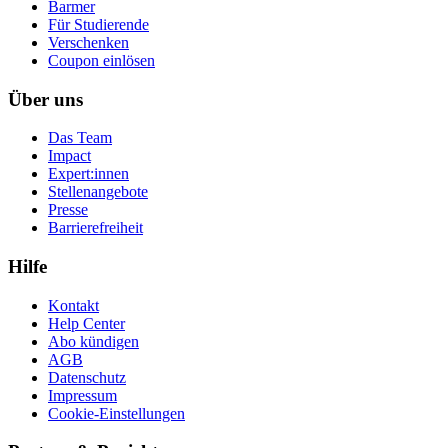
Barmer
Für Studierende
Ver­schen­ken
Coupon einlösen
Über uns
Das Team
Impact
Expert:innen
Stellenangebote
Presse
Barrierefreiheit
Hilfe
Kontakt
Help Center
Abo kündigen
AGB
Datenschutz
Impressum
Cookie-Einstellungen