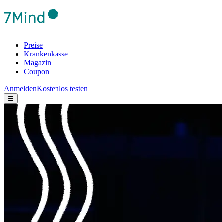
Preise
Krankenkasse
Magazin
Coupon
Anmelden
Kostenlos testen
☰