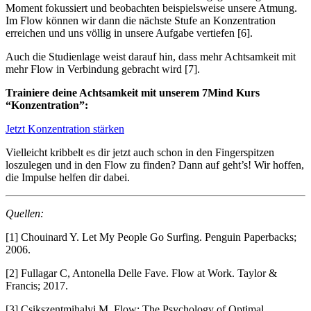
Moment fokussiert und beobachten beispielsweise unsere Atmung.
Im Flow können wir dann die nächste Stufe an Konzentration
erreichen und uns völlig in unsere Aufgabe vertiefen [6].
Auch die Studienlage weist darauf hin, dass mehr Achtsamkeit mit
mehr Flow in Verbindung gebracht wird [7].
Trainiere deine Achtsamkeit mit unserem 7Mind Kurs
“Konzentration”:
Jetzt Konzentration stärken
Vielleicht kribbelt es dir jetzt auch schon in den Fingerspitzen
loszulegen und in den Flow zu finden? Dann auf geht’s! Wir hoffen,
die Impulse helfen dir dabei.
Quellen:
[1]
Chouinard Y. Let My People Go Surfing. Penguin Paperbacks;
2006.
[2]
Fullagar C, Antonella Delle Fave. Flow at Work. Taylor &
Francis; 2017.
[3]
Csikszentmihalyi M. Flow: The Psychology of Optimal