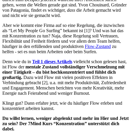
gehen, wenn die Wellen gerade gut sind. Yvon Chouinard, Gründer
von Patagonia, findet es wichtiger,
dass
die Arbeit gemacht wird
und nicht
wie
sie gemacht wird.
Aber wie kommt eine Firma auf so eine Regelung, die inzwischen
als “Let My People Go Surfing” bekannt ist [1]? Und was hat das
mit Konzentration zu tun? Naja, diese Regelung soll Vertrauen,
Flexibilität und Freiheit fördern und vor allem dem Team helfen,
häufiger in den erfüllenden und produktiven
Flow-Zustand
zu
helfen - sei es nun beim Arbeiten oder beim Surfen.
Denn wie du in
Teil 1 dieses Artikels
vielleicht schon gelesen hast,
ist Flow der
mentale Zustand vollständiger Verschmelzung mit
einer Tätigkeit – du bist hochkonzentriert und fühlst dich
großartig.
Dazu wird Flow mit vielen positiven Effekten in
Verbindung gebracht [2], u.a. mit mehr Produktivität, Zufriedenheit
und Engagement. Menschen berichten von mehr Kreativität, mehr
Energie nach Feierabend und weniger Burnout.
Klingt gut? Dann erfahre jetzt, wie du häufiger Flow erleben und
konzentriert arbeiten kannst.
Du willst lernen, weniger abgelenkt und mehr im Hier und Jetzt
zu sein? Der 7Mind Kurs “Konzentration” unterstützt dich
dabei.