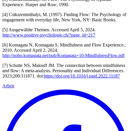
Experience. Harper and Row; 1990.
[4]
Csikszentmihalyi, M. (1997). Finding Flow: The Psychology of
engagement with everyday life. New York, NY: Basic Books.
[5]
Ausgewählte Themen. Accessed April 5, 2024.
http://www.positive-psychologie.ch/?page_id=217
[6] Komagata N, Komagata S. Mindfulness and Flow Experience.;
2010. Accessed April 2, 2024.
http://nobo.komagata.net/pub/Komagata+10-MindfulnessFlow.pdf
[7] Schutte NS, Malouff JM. The connection between mindfulness
and flow: A meta-analysis. Personality and Individual Differences.
2023;200:111871. doi:
https://doi.org/10.1016/j.paid.2022.11187
Arbeit