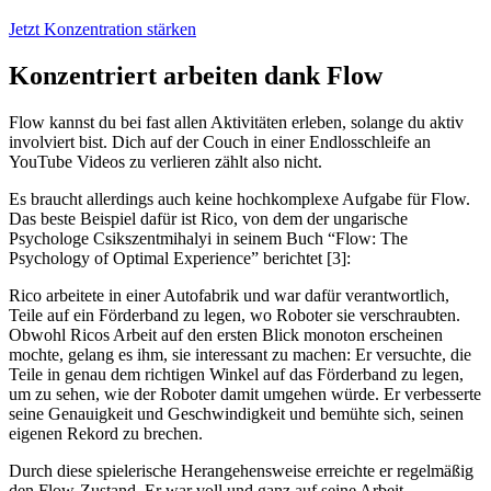
Jetzt Konzentration stärken
Konzentriert arbeiten dank Flow
Flow kannst du bei fast allen Aktivitäten erleben, solange du aktiv
involviert bist. Dich auf der Couch in einer Endlosschleife an
YouTube Videos zu verlieren zählt also nicht.
Es braucht allerdings auch keine hochkomplexe Aufgabe für Flow.
Das beste Beispiel dafür ist Rico, von dem der ungarische
Psychologe Csikszentmihalyi in seinem Buch “Flow: The
Psychology of Optimal Experience” berichtet [3]:
Rico arbeitete in einer Autofabrik und war dafür verantwortlich,
Teile auf ein Förderband zu legen, wo Roboter sie verschraubten.
Obwohl Ricos Arbeit auf den ersten Blick monoton erscheinen
mochte, gelang es ihm, sie interessant zu machen: Er versuchte, die
Teile in genau dem richtigen Winkel auf das Förderband zu legen,
um zu sehen, wie der Roboter damit umgehen würde. Er verbesserte
seine Genauigkeit und Geschwindigkeit und bemühte sich, seinen
eigenen Rekord zu brechen.
Durch diese spielerische Herangehensweise erreichte er regelmäßig
den Flow-Zustand. Er war voll und ganz auf seine Arbeit