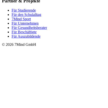
Partner & Projekte
Für Stu­die­rende
Für den Schulalltag
7Mind Sport
Für Unter­neh­men
Für Gesund­heits­be­ra­ter
Für Beschäftigte
Für Auszubildende
© 2026 7Mind GmbH