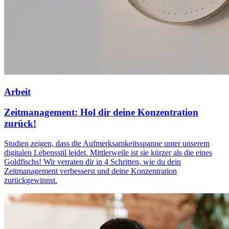
Arbeit
Zeitmanagement: Hol dir deine Konzentration
zurück!
Studien zeigen, dass die Aufmerksamkeitsspanne unter unserem
digitalen Lebensstil leidet. Mittlerweile ist sie kürzer als die eines
Goldfischs! Wir verraten dir in 4 Schritten, wie du dein
Zeitmanagement verbesserst und deine Konzentration
zurückgewinnst.