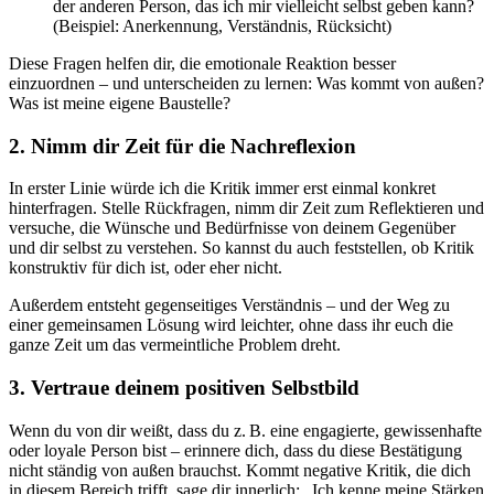
der anderen Person, das ich mir vielleicht selbst geben kann?
(Beispiel: Anerkennung, Verständnis, Rücksicht)
Diese Fragen helfen dir, die emotionale Reaktion besser
einzuordnen – und unterscheiden zu lernen: Was kommt von außen?
Was ist meine eigene Baustelle?
2. Nimm dir Zeit für die Nachreflexion
In erster Linie würde ich die Kritik immer erst einmal konkret
hinterfragen. Stelle Rückfragen, nimm dir Zeit zum Reflektieren und
versuche, die Wünsche und Bedürfnisse von deinem Gegenüber
und dir selbst zu verstehen. So kannst du auch feststellen, ob Kritik
konstruktiv für dich ist, oder eher nicht.
Außerdem entsteht gegenseitiges Verständnis – und der Weg zu
einer gemeinsamen Lösung wird leichter, ohne dass ihr euch die
ganze Zeit um das vermeintliche Problem dreht.
3. Vertraue deinem positiven Selbstbild
Wenn du von dir weißt, dass du z. B. eine engagierte, gewissenhafte
oder loyale Person bist – erinnere dich, dass du diese Bestätigung
nicht ständig von außen brauchst. Kommt negative Kritik, die dich
in diesem Bereich trifft, sage dir innerlich: „Ich kenne meine Stärken