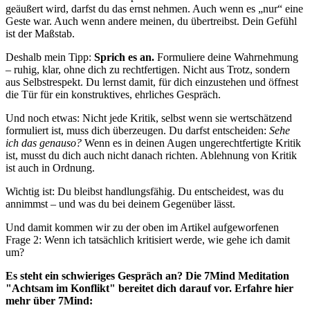
geäußert wird, darfst du das ernst nehmen. Auch wenn es „nur“ eine
Geste war. Auch wenn andere meinen, du übertreibst. Dein Gefühl
ist der Maßstab.
Deshalb mein Tipp:
Sprich es an.
Formuliere deine Wahrnehmung
– ruhig, klar, ohne dich zu rechtfertigen. Nicht aus Trotz, sondern
aus Selbstrespekt. Du lernst damit, für dich einzustehen und öffnest
die Tür für ein konstruktives, ehrliches Gespräch.
Und noch etwas: Nicht jede Kritik, selbst wenn sie wertschätzend
formuliert ist, muss dich überzeugen. Du darfst entscheiden:
Sehe
ich das genauso?
Wenn es in deinen Augen ungerechtfertigte Kritik
ist, musst du dich auch nicht danach richten. Ablehnung von Kritik
ist auch in Ordnung.
Wichtig ist: Du bleibst handlungsfähig. Du entscheidest, was du
annimmst – und was du bei deinem Gegenüber lässt.
Und damit kommen wir zu der oben im Artikel aufgeworfenen
Frage 2: Wenn ich tatsächlich kritisiert werde, wie gehe ich damit
um?
Es steht ein schwieriges Gespräch an? Die 7Mind Meditation
"Achtsam im Konflikt" bereitet dich darauf vor. Erfahre hier
mehr über 7Mind: