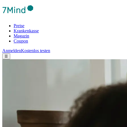
Preise
Krankenkasse
Magazin
Coupon
Anmelden
Kostenlos testen
☰