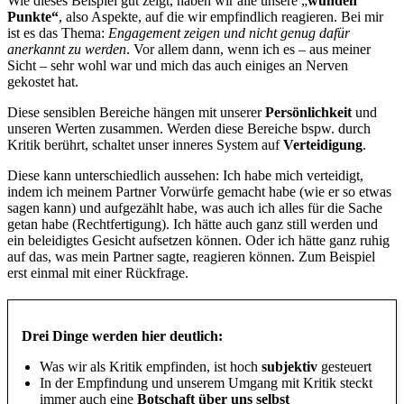
Wie dieses Beispiel gut zeigt, haben wir alle unsere „
wunden
Punkte“
, also Aspekte, auf die wir empfindlich reagieren. Bei mir
ist es das Thema:
Engagement zeigen und nicht genug dafür
anerkannt zu werden
. Vor allem dann, wenn ich es – aus meiner
Sicht – sehr wohl war und mich das auch einiges an Nerven
gekostet hat.
Diese sensiblen Bereiche hängen mit unserer
Persönlichkeit
und
unseren Werten zusammen. Werden diese Bereiche bspw. durch
Kritik berührt, schaltet unser inneres System auf
Verteidigung
.
Diese kann unterschiedlich aussehen: Ich habe mich verteidigt,
indem ich meinem Partner Vorwürfe gemacht habe (wie er so etwas
sagen kann) und aufgezählt habe, was auch ich alles für die Sache
getan habe (Rechtfertigung). Ich hätte auch ganz still werden und
ein beleidigtes Gesicht aufsetzen können. Oder ich hätte ganz ruhig
auf das, was mein Partner sagte, reagieren können. Zum Beispiel
erst einmal mit einer Rückfrage.
Drei Dinge werden hier deutlich:
Was wir als Kritik empfinden, ist hoch
subjektiv
gesteuert
In der Empfindung und unserem Umgang mit Kritik steckt
immer auch eine
Botschaft über uns selbst