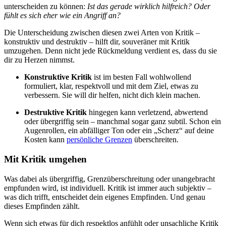
unterscheiden zu können:
Ist das gerade wirklich hilfreich? Oder
fühlt es sich eher wie ein Angriff an?
Die Unterscheidung zwischen diesen zwei Arten von Kritik –
konstruktiv und destruktiv – hilft dir, souveräner mit Kritik
umzugehen. Denn nicht jede Rückmeldung verdient es, dass du sie
dir zu Herzen nimmst.
Konstruktive Kritik
ist im besten Fall wohlwollend
formuliert, klar, respektvoll und mit dem Ziel, etwas zu
verbessern. Sie will dir helfen, nicht dich klein machen.
Destruktive Kritik
hingegen kann verletzend, abwertend
oder übergriffig sein – manchmal sogar ganz subtil. Schon ein
Augenrollen, ein abfälliger Ton oder ein „Scherz“ auf deine
Kosten kann
persönliche Grenzen
überschreiten.
Mit Kritik umgehen
Was dabei als übergriffig, Grenzüberschreitung oder unangebracht
empfunden wird, ist individuell. Kritik ist immer auch subjektiv –
was dich trifft, entscheidet dein eigenes Empfinden. Und genau
dieses Empfinden zählt.
Wenn sich etwas für dich respektlos anfühlt oder unsachliche Kritik