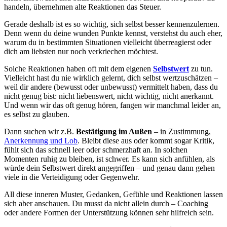
handeln, übernehmen alte Reaktionen das Steuer.
Gerade deshalb ist es so wichtig, sich selbst besser kennenzulernen.
Denn wenn du deine wunden Punkte kennst, verstehst du auch eher,
warum du in bestimmten Situationen vielleicht überreagierst oder
dich am liebsten nur noch verkriechen möchtest.
Solche Reaktionen haben oft mit dem eigenen
Selbstwert
zu tun.
Vielleicht hast du nie wirklich gelernt, dich selbst wertzuschätzen –
weil dir andere (bewusst oder unbewusst) vermittelt haben, dass du
nicht genug bist: nicht liebenswert, nicht wichtig, nicht anerkannt.
Und wenn wir das oft genug hören, fangen wir manchmal leider an,
es selbst zu glauben.
Dann suchen wir z.B.
Bestätigung im Außen
– in Zustimmung,
Anerkennung und Lob
. Bleibt diese aus oder kommt sogar Kritik,
fühlt sich das schnell leer oder schmerzhaft an. In solchen
Momenten ruhig zu bleiben, ist schwer. Es kann sich anfühlen, als
würde dein Selbstwert direkt angegriffen – und genau dann gehen
viele in die Verteidigung oder Gegenwehr.
All diese inneren Muster, Gedanken, Gefühle und Reaktionen lassen
sich aber anschauen. Du musst da nicht allein durch – Coaching
oder andere Formen der Unterstützung können sehr hilfreich sein.