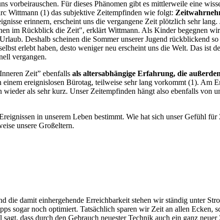
ns vorbeirauschen. Für dieses Phänomen gibt es mittlerweile eine wiss
rc Wittmann (1) das subjektive Zeitempfinden wie folgt:
Zeitwahrnehm
ignisse erinnern, erscheint uns die vergangene Zeit plötzlich sehr lang
nen im Rückblick die Zeit", erklärt Wittmann. Als Kinder begegnen wir 
n Urlaub. Deshalb scheinen die Sommer unserer Jugend rückblickend so 
selbst erlebt haben, desto weniger neu erscheint uns die Welt. Das ist 
nell vergangen.
Inneren Zeit” ebenfalls
als altersabhängige Erfahrung, die außerdem
an einem ereignislosen Bürotag, teilweise sehr lang vorkommt (1). Am 
ch wieder als sehr kurz. Unser Zeitempfinden hängt also ebenfalls von
eignissen in unserem Leben bestimmt. Wie hat sich unser Gefühl für Ze
sweise unsere Großeltern.
 die damit einhergehende Erreichbarkeit stehen wir ständig unter Str
sogar noch optimiert. Tatsächlich sparen wir Zeit an allen Ecken, sc
 sagt, dass durch den Gebrauch neuester Technik auch ein ganz neuer 