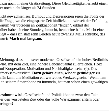
zu noch in einer Gratiszeitung. Diese Gleichzeitigkeit erlaubt einen
er noch nicht länger als 24 Stunden.
icht gewachsen sei. Burnout und Depressionen seien die Folge der
ie Frage, wo die eingesparte Zeit hinfließt, die wir seit der Erfindung
arum wir trotzdem an Zeitknappheit "leiden", erklärt der
rüher habe ich eine Stunde gebraucht, heute eine halbe. Macht eine
gt – dass ich statt zehn Briefen heute zwanzig Mails schreibe, das
wort: Mach mal langsam.
r Meinung, dass in unserer modernen Gesellschaft ein hohes Bedürfnis
ird, mit dem Ziel, eine höhere Lebensqualität zu erreichen. Horx
auf Kooperation, Motivation und Nachhaltigkeit setze (6). Das
ufmerksamkeitsdiät”.
Dazu gehöre auch, wieder geduldiger zu
dafür kann uns Meditation ein wertvolles Werkzeug sein. “Wenn man
dig an seinem Smartphone zu fummeln, hat man schon einen gewaltigen
 bestimmt wird.
Gesellschaft und Politik können zwar den Takt,
über den verspäteten Zug oder das volle Wartezimmer ärgern oder
rbringen?