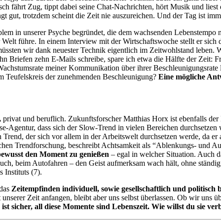
ährt Zug, tippt dabei seine Chat-Nachrichten, hört Musik und liest da
t gut, trotzdem scheint die Zeit nie auszureichen. Und der Tag ist imm
oblem in unserer Psyche begründet, die dem wachsenden Lebenstempo n
Welt führe. In einem Interview mit der Wirtschaftswoche stellt er sich d
üssten wir dank neuester Technik eigentlich im Zeitwohlstand leben. W
hn Briefen zehn E-Mails schreibe, spare ich etwa die Hälfte der Zeit: F
Wachstumsrate meiner Kommunikation über ihrer Beschleunigungsrate lie
dem Teufelskreis der zunehmenden Beschleunigung?
Eine mögliche Ant
,
privat und beruflich. Zukunftsforscher Matthias Horx ist ebenfalls de
e-Agentur, dass sich der Slow-Trend in vielen Bereichen durchsetzen w
Trend, der sich vor allem in der Arbeitswelt durchsetzen werde, da er 
äischen Trendforschung, beschreibt Achtsamkeit als “Ablenkungs- und A
 bewusst den Moment zu genießen
– egal in welcher Situation. Auch 
nbesuch, beim Autofahren – den Geist aufmerksam wach hält, ohne stän
Instituts (7).
 das
Zeitempfinden individuell, sowie gesellschaftlich und politisch
unserer Zeit anfangen, bleibt aber uns selbst überlassen. Ob wir uns 
 ist sicher, all diese Momente sind Lebenszeit. Wie willst du sie ve