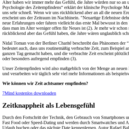
Alter haben wir immer mehr das Gefühl, die Jahre würden nur so an u
Psychologie des Zeitempfindens“ erklärt der klinische Psychologe Ma
uns sehr schnell. Wenn wir uns rückblickend aber an all die neuen Ere
erscheint uns der Zeitraum im Nachhinein. "Neuartige Erlebnisse deh
neue Erfahrungen oder fahren vielleicht das erste Mal bewusst in de
dass man im Alter weniger offen für Neues ist (2). Je mehr wir schon 
rückblickend aber das Gefühl haben, die Jahre wären unglaublich sch
Nidal Toman von der Berliner Charité beschreibt das Phänomen der “
bedeutet auch, dass uns routinemäßig verbrachte Zeit, zum Beispiel 
ganzen Tag gemacht haben, und die verbrachte Zeit erscheint plötzli
oder besonders aufregend empfinden (3).
Unser Zeitempfinden wird also maßgeblich von der Menge an neuen Er
und verarbeiten wir täglich sehr viel mehr Informationen als beispiel
Wie können wir Zeit achtsamer empfinden?
7Mind kostenlos downloaden
Zeitknappheit als Lebensgefühl
Durch den Fortschritt der Technik, den Gebrauch von Smartphones und
Fast Food oder Speed-Dating und werden durch Smartwatches und Apps 
Urlaub buchen oder das nächste Date kennenlernen. Autor Rafael Ball