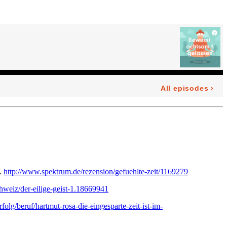
3.
http://www.spektrum.de/rezension/gefuehlte-zeit/1169279
hweiz/der-eilige-geist-1.18669941
olg/beruf/hartmut-rosa-die-eingesparte-zeit-ist-im-