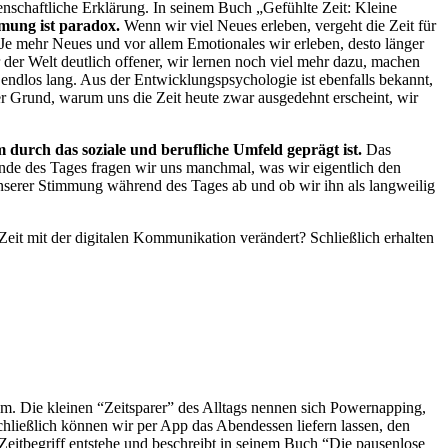
enschaftliche Erklärung. In seinem Buch „Gefühlte Zeit: Kleine
ung ist paradox.
Wenn wir viel Neues erleben, vergeht die Zeit für
. Je mehr Neues und vor allem Emotionales wir erleben, desto länger
der Welt deutlich offener, wir lernen noch viel mehr dazu, machen
endlos lang. Aus der Entwicklungspsychologie ist ebenfalls bekannt,
der Grund, warum uns die Zeit heute zwar ausgedehnt erscheint, wir
 durch das soziale und berufliche Umfeld geprägt ist.
Das
Ende des Tages fragen wir uns manchmal, was wir eigentlich den
 unserer Stimmung während des Tages ab und ob wir ihn als langweilig
it mit der digitalen Kommunikation verändert? Schließlich erhalten
om. Die kleinen “Zeitsparer” des Alltags nennen sich Powernapping,
hließlich können wir per App das Abendessen liefern lassen, den
Zeitbegriff entstehe und beschreibt in seinem Buch “Die pausenlose