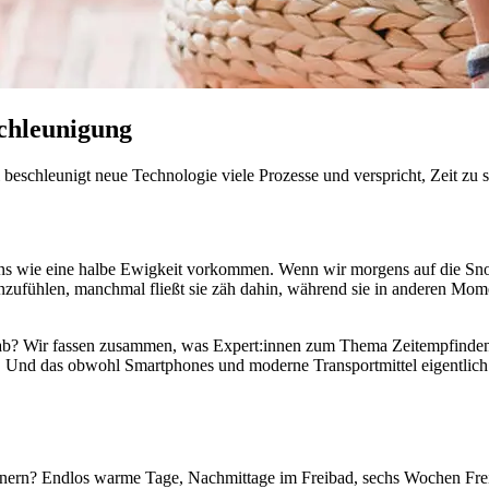
schleunigung
eschleunigt neue Technologie viele Prozesse und verspricht, Zeit zu 
s wie eine halbe Ewigkeit vorkommen. Wenn wir morgens auf die Snoo
s anzufühlen, manchmal fließt sie zäh dahin, während sie in anderen Mo
ng ab? Wir fassen zusammen, was Expert:innen zum Thema Zeitempfinde
 Und das obwohl Smartphones und moderne Transportmittel eigentlich ve
innern? Endlos warme Tage, Nachmittage im Freibad, sechs Wochen Fr