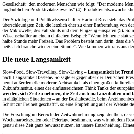
Gesellschaft” den modernen Menschen wie folgt: “Der moderne Mensch f
unglaublichen Produktivitätszuwachs” (4). Produktivitätszuwachs kling
Der Soziologe und Politikwissenschaftler Hartmut Rosa sieht das Pr
überschleunigten Zeit, die letztlich eher zu einer Entfremdung von der 
der Mikrowelle, des Fahrstuhls und dem Flugzeug einsparen (5). So m
Wissenschaftler an einem einfachen Beispiel: “Wenn ich heute statt ze
halbe Stunde mehr Freizeit. Das Problem besteht nun darin, dass die 
heißt: Ich brauche wieder eine Stunde”. Wie kommen wir raus aus 
Die neue Langsamkeit
Slow-Food, Slow-Travelling, Slow-Living –
Langsamkeit ist Trend
nach Langsamkeit bestehe. So sagte er gegenüber der Deutschen Press
nennt außerdem die moderne Achtsamkeit als einen großen kulturellen 
Zukunftsinstitut, eines der einflussreichsten Think Tanks der europ
werden, sich Zeit zu nehmen, die Zeit auch mal anzuhalten und
in alltäglichen Situationen – an der Bushaltestelle, beim Ärzt:inne
Schritt zur Freiheit geschafft”, so eine Empfehlung auf der Website des 
Die Forschung im Bereich der Zeitwahrnehmung zeigt deutlich, dass
Wochenarbeitszeiten oder Feiertage bestimmen, was wir mit dem Rest 
genau diese Zeit ganz bewusst nutzen, ist unsere Entscheidung.
Eines