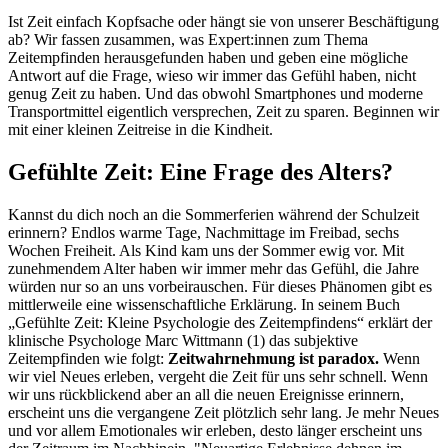
Ist Zeit einfach Kopfsache oder hängt sie von unserer Beschäftigung
ab? Wir fassen zusammen, was Expert:innen zum Thema
Zeitempfinden herausgefunden haben und geben eine mögliche
Antwort auf die Frage, wieso wir immer das Gefühl haben, nicht
genug Zeit zu haben. Und das obwohl Smartphones und moderne
Transportmittel eigentlich versprechen, Zeit zu sparen. Beginnen wir
mit einer kleinen Zeitreise in die Kindheit.
Gefühlte Zeit: Eine Frage des Alters?
Kannst du dich noch an die Sommerferien während der Schulzeit
erinnern? Endlos warme Tage, Nachmittage im Freibad, sechs
Wochen Freiheit. Als Kind kam uns der Sommer ewig vor. Mit
zunehmendem Alter haben wir immer mehr das Gefühl, die Jahre
würden nur so an uns vorbeirauschen. Für dieses Phänomen gibt es
mittlerweile eine wissenschaftliche Erklärung. In seinem Buch
„Gefühlte Zeit: Kleine Psychologie des Zeitempfindens“ erklärt der
klinische Psychologe Marc Wittmann (1) das subjektive
Zeitempfinden wie folgt:
Zeitwahrnehmung ist paradox.
Wenn
wir viel Neues erleben, vergeht die Zeit für uns sehr schnell. Wenn
wir uns rückblickend aber an all die neuen Ereignisse erinnern,
erscheint uns die vergangene Zeit plötzlich sehr lang. Je mehr Neues
und vor allem Emotionales wir erleben, desto länger erscheint uns