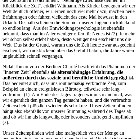
der Zeitraum im Nachhinein. "Neuartige Erlebnisse dehnen im
Rückblick die Zeit", erklärt Wittmann. Als Kinder begegnen wir der
Welt deutlich offener, wir lernen noch viel mehr dazu, machen neue
Erfahrungen oder fahren vielleicht das erste Mal bewusst in den
Urlaub. Deshalb scheinen die Sommer unserer Jugend rückblickend
so endlos lang. Aus der Entwicklungspsychologie ist ebenfalls
bekannt, dass man im Alter weniger offen für Neues ist (2). Je mehr
wir schon selbst erlebt haben, desto weniger neu erscheint uns die
Welt. Das ist der Grund, warum uns die Zeit heute zwar ausgedehnt
erscheint, wir rückblickend aber das Gefühl haben, die Jahre wären
unglaublich schnell vergangen.
Nidal Toman von der Berliner Charité beschreibt das Phänomen der
“Inneren Zeit” ebenfalls
als altersabhängige Erfahrung, die
außerdem durch das soziale und berufliche Umfeld geprägt ist.
Das bedeutet auch, dass uns routinemäßig verbrachte Zeit, zum
Beispiel an einem ereignislosen Bürotag, teilweise sehr lang
vorkommt (1). Am Ende des Tages fragen wir uns manchmal, was
wir eigentlich den ganzen Tag gemacht haben, und die verbrachte
Zeit erscheint plötzlich wieder als sehr kurz. Unser Zeitempfinden
hängt also ebenfalls von unserer Stimmung während des Tages ab
und ob wir ihn als langweilig oder besonders aufregend empfinden
(3).
Unser Zeitempfinden wird also maßgeblich von der Menge an
neuen Ereignissen in unserem Leben bestimmt. Wie hat sich unser