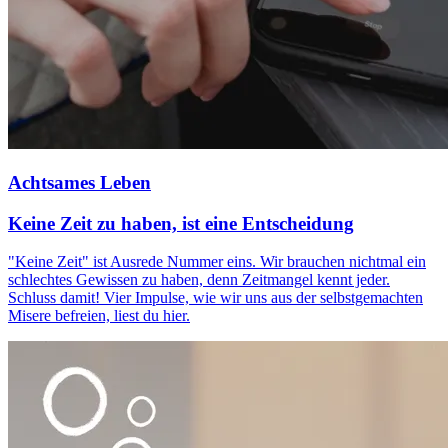
Achtsames Leben
Keine Zeit zu haben, ist eine Entscheidung
"Keine Zeit" ist Ausrede Nummer eins. Wir brauchen nichtmal ein
schlechtes Gewissen zu haben, denn Zeitmangel kennt jeder.
Schluss damit! Vier Impulse, wie wir uns aus der selbstgemachten
Misere befreien, liest du hier.