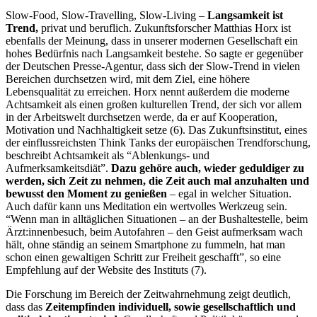
Slow-Food, Slow-Travelling, Slow-Living –
Langsamkeit ist
Trend,
privat und beruflich. Zukunftsforscher Matthias Horx ist
ebenfalls der Meinung, dass in unserer modernen Gesellschaft ein
hohes Bedürfnis nach Langsamkeit bestehe. So sagte er gegenüber
der Deutschen Presse-Agentur, dass sich der Slow-Trend in vielen
Bereichen durchsetzen wird, mit dem Ziel, eine höhere
Lebensqualität zu erreichen. Horx nennt außerdem die moderne
Achtsamkeit als einen großen kulturellen Trend, der sich vor allem
in der Arbeitswelt durchsetzen werde, da er auf Kooperation,
Motivation und Nachhaltigkeit setze (6). Das Zukunftsinstitut, eines
der einflussreichsten Think Tanks der europäischen Trendforschung,
beschreibt Achtsamkeit als “Ablenkungs- und
Aufmerksamkeitsdiät”.
Dazu gehöre auch, wieder geduldiger zu
werden, sich Zeit zu nehmen, die Zeit auch mal anzuhalten und
bewusst den Moment zu genießen
– egal in welcher Situation.
Auch dafür kann uns Meditation ein wertvolles Werkzeug sein.
“Wenn man in alltäglichen Situationen – an der Bushaltestelle, beim
Ärzt:innenbesuch, beim Autofahren – den Geist aufmerksam wach
hält, ohne ständig an seinem Smartphone zu fummeln, hat man
schon einen gewaltigen Schritt zur Freiheit geschafft”, so eine
Empfehlung auf der Website des Instituts (7).
Die Forschung im Bereich der Zeitwahrnehmung zeigt deutlich,
dass das
Zeitempfinden individuell, sowie gesellschaftlich und