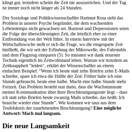
klingt gut, trotzdem scheint die Zeit nie auszureichen. Und der Tag
ist immer noch nicht länger als 24 Stunden.
Der Soziologe und Politikwissenschaftler Hartmut Rosa sieht das
Problem in unserer Psyche begründet, die dem wachsenden
Lebenstempo nicht gewachsen sei. Burnout und Depressionen seien
die Folge der überschleunigten Zeit, die letztlich eher zu einer
Entfremdung von der Welt führe. In einem Interview mit der
Wirtschaftswoche stellt er sich die Frage, wo die eingesparte Zeit
hinfließt, die wir seit der Erfindung der Mikrowelle, des Fahrstuhls
und dem Flugzeug einsparen (5). So müssten wir dank neuester
Technik eigentlich im Zeitwohlstand leben. Warum wir trotzdem an
Zeitknappheit "leiden", erklärt der Wissenschaftler an einem
einfachen Beispiel: “Wenn ich heute statt zehn Briefen zehn E-Mails
schreibe, spare ich etwa die Hälfte der Zeit: Früher habe ich eine
Stunde gebraucht, heute eine halbe. Macht eine halbe Stunde mehr
Freizeit. Das Problem besteht nun darin, dass die Wachstumsrate
meiner Kommunikation über ihrer Beschleunigungsrate liegt – dass
ich statt zehn Briefen heute zwanzig Mails schreibe, das heißt: Ich
brauche wieder eine Stunde”. Wie kommen wir raus aus dem
Teufelskreis der zunehmenden Beschleunigung?
Eine mögliche
Antwort: Mach mal langsam.
Die neue Langsamkeit