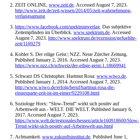
ZEIT ONLINE,
www.zeit.de
. Accessed August 7, 2023.
http://www.zeit.de/zeit-wissen/2014/05/zeit-wahrnehmung-
verlangsamung
https://www.facebook.com/spektrumverlag
. Das subjektive
Zeitempfinden im Überblick.
www.spektrum.de
. Accessed
August 7, 2023.
http://www.spektrum.de/rezension/gefuehlte-
zeit/1169279
Kobler S. Der eilige Geist | NZZ. Neue Zürcher Zeitung.
Published January 2, 2016. Accessed August 7, 2023.
https://www.nzz.ch/schweiz/der-eilige-geist-1.18669941
Schwarz DS Christopher. Hartmut Rosa:
www.wiwo.de
.
Published January 1, 2014. Accessed August 7, 2023.
http://www.wiwo.de/erfolg/beruf/hartmut-rosa-die-
eingesparte-zeit-ist-im-eimer/9229108.html
Soziologe Horx: “Slow-Trend” wirkt sich positiv auf
Arbeitswelt aus - WELT. DIE WELT. Published January 6,
2017. Accessed August 7, 2023.
https://www.welt.de/regionales/hessen/article160918600/Slow-
Trend-wirkt-sich-positiv-auf-Arbeitswelt-aus.html
Achtsamkeit.
www.zukunftsinstitut.de
. Published June 1,