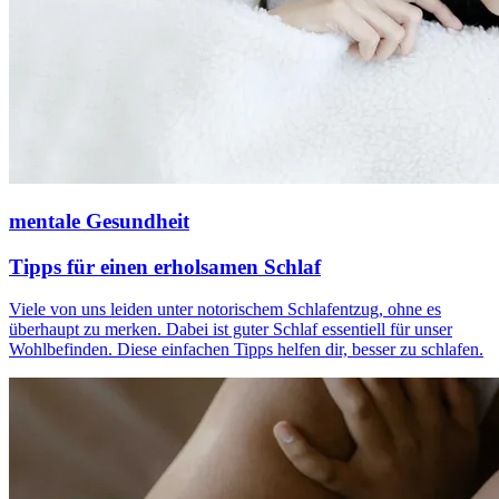
mentale Gesundheit
Tipps für einen erholsamen Schlaf
Viele von uns leiden unter notorischem Schlafentzug, ohne es
überhaupt zu merken. Dabei ist guter Schlaf essentiell für unser
Wohlbefinden. Diese einfachen Tipps helfen dir, besser zu schlafen.