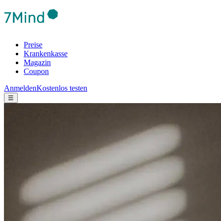
Preise
Krankenkasse
Magazin
Coupon
Anmelden
Kostenlos testen
☰