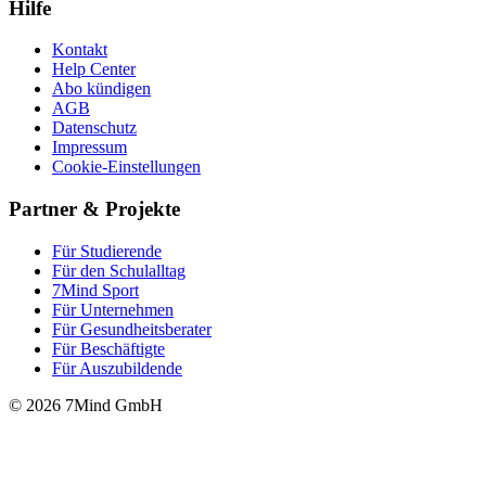
Hilfe
Kontakt
Help Center
Abo kündigen
AGB
Datenschutz
Impressum
Cookie-Einstellungen
Partner & Projekte
Für Stu­die­rende
Für den Schulalltag
7Mind Sport
Für Unter­neh­men
Für Gesund­heits­be­ra­ter
Für Beschäftigte
Für Auszubildende
© 2026 7Mind GmbH