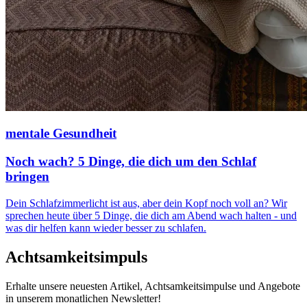
mentale Gesundheit
Noch wach? 5 Dinge, die dich um den Schlaf
bringen
Dein Schlafzimmerlicht ist aus, aber dein Kopf noch voll an? Wir
sprechen heute über 5 Dinge, die dich am Abend wach halten - und
was dir helfen kann wieder besser zu schlafen.
Achtsamkeitsimpuls
Erhalte unsere neuesten Artikel, Achtsamkeitsimpulse und Angebote
in unserem monatlichen Newsletter!