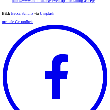
https://www.mindful.org/seven-tips-for-falling-asleep/
Bild:
Becca Schultz
via
Unsplash
mentale Gesundheit