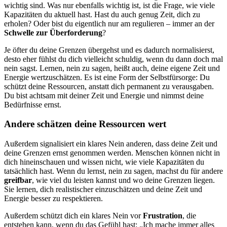
wichtig sind. Was nur ebenfalls wichtig ist, ist die Frage, wie viele
Kapazitäten du aktuell hast. Hast du auch genug Zeit, dich zu
erholen? Oder bist du eigentlich nur am regulieren – immer an der
Schwelle zur Überforderung
?
Je öfter du deine Grenzen übergehst und es dadurch normalisierst,
desto eher fühlst du dich vielleicht schuldig, wenn du dann doch mal
nein sagst. Lernen, nein zu sagen, heißt auch, deine eigene Zeit und
Energie wertzuschätzen. Es ist eine Form der Selbstfürsorge: Du
schützt deine Ressourcen, anstatt dich permanent zu verausgaben.
Du bist achtsam mit deiner Zeit und Energie und nimmst deine
Bedürfnisse ernst.
Andere schätzen deine Ressourcen wert
Außerdem signalisiert ein klares Nein anderen, dass deine Zeit und
deine Grenzen ernst genommen werden. Menschen können nicht in
dich hineinschauen und wissen nicht, wie viele Kapazitäten du
tatsächlich hast. Wenn du lernst, nein zu sagen, machst du für andere
greifbar
, wie viel du leisten kannst und wo deine Grenzen liegen.
Sie lernen, dich realistischer einzuschätzen und deine Zeit und
Energie besser zu respektieren.
Außerdem schützt dich ein klares Nein vor
Frustration
, die
entstehen kann, wenn du das Gefühl hast: „Ich mache immer alles