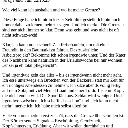
veröffentlicht am 22.10.25
Wie viel kann ich aushalten und wo ist meine Grenze?
Diese Frage habe ich mir in letzter Zeit öfter gestellt. Ich bin noch
immer dabei zu lernen, nein zu sagen. Und ich merke: Die Grenzen
sind gar nicht immer so klar. Denn was geht und was nicht ist oft
nicht schwarz-weiß.
Klar, ich kann noch schnell Zeit freischaufeln, um mit einer
Freundin in den Baumarkt zu fahren. Das zusätzliche
Arbeitsprojekt? Bekomme ich schon irgendwie unter. Und der Kater
des Nachbarn kann natürlich in der Urlaubswoche bei mir wohnen,
„er sei ja eh total pflegeleicht“.
Und irgendwie geht das alles – bis es irgendwann nicht mehr geht.
Ich esse unterwegs ein Brötchen von der Bäckerei, statt mir Zeit für
ein richtiges Abendessen zu nehmen. Ich sitze abends völlig fertig
auf dem Sofa, mit viel Mental Load und einer To-do-Liste im Kopf,
die nicht enden will. Der Sport fällt aus. Schlaf wird weniger. Und
irgendwo zwischen „Ich schaffe das schon“ und „Ich kann nicht
mehr“ merke ich: Ich habe mich selbst überhört.
Viele von uns merken erst zu spät, dass die Grenze überschritten ist.
Der Körper sendet Signale – Erschöpfung, Gereiztheit,
Kopfschmerzen, Erkältung. Aber wir wollen durchhalten und