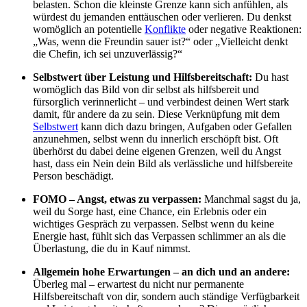
belasten. Schon die kleinste Grenze kann sich anfühlen, als
würdest du jemanden enttäuschen oder verlieren. Du denkst
womöglich an potentielle
Konflikte
oder negative Reaktionen:
„Was, wenn die Freundin sauer ist?“ oder „Vielleicht denkt
die Chefin, ich sei unzuverlässig?“
Selbstwert über Leistung und Hilfsbereitschaft:
Du hast
womöglich das Bild von dir selbst als hilfsbereit und
fürsorglich verinnerlicht – und verbindest deinen Wert stark
damit, für andere da zu sein. Diese Verknüpfung mit dem
Selbstwert
kann dich dazu bringen, Aufgaben oder Gefallen
anzunehmen, selbst wenn du innerlich erschöpft bist. Oft
überhörst du dabei deine eigenen Grenzen, weil du Angst
hast, dass ein Nein dein Bild als verlässliche und hilfsbereite
Person beschädigt.
FOMO – Angst, etwas zu verpassen:
Manchmal sagst du ja,
weil du Sorge hast, eine Chance, ein Erlebnis oder ein
wichtiges Gespräch zu verpassen. Selbst wenn du keine
Energie hast, fühlt sich das Verpassen schlimmer an als die
Überlastung, die du in Kauf nimmst.
Allgemein hohe Erwartungen – an dich und an andere:
Überleg mal – erwartest du nicht nur permanente
Hilfsbereitschaft von dir, sondern auch ständige Verfügbarkeit