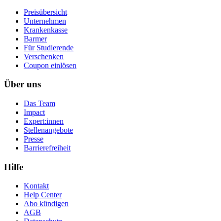
Preisübersicht
Unternehmen
Krankenkasse
Barmer
Für Studierende
Ver­schen­ken
Coupon einlösen
Über uns
Das Team
Impact
Expert:innen
Stellenangebote
Presse
Barrierefreiheit
Hilfe
Kontakt
Help Center
Abo kündigen
AGB