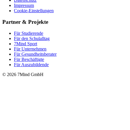
Datenschutz
Impressum
Cookie-Einstellungen
Partner & Projekte
Für Stu­die­rende
Für den Schulalltag
7Mind Sport
Für Unter­neh­men
Für Gesund­heits­be­ra­ter
Für Beschäftigte
Für Auszubildende
© 2026 7Mind GmbH