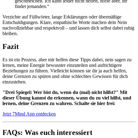
geschmeichelt. Ich kann leider nicht helfen, hoffe aber, ihr
findet jemanden.“
Verzichte auf Füllwörter, lange Erklärungen oder übermäßige
Entschuldigungen. Klare, empathische Worte machen dein Nein
nachvollziehbar und respektvoll – und lassen dich selbst dabei ruhig
bleiben.
Fazit
Es ist ein Prozess, aber mir helfen diese Tipps dabei, nein sagen zu
lernen, meine Energie bewusster einzuteilen und aufrichtigere
Beziehungen zu führen. Vielleicht können sie dir ja auch helfen,
deine Grenzen zu spüren und ohne schlechtes Gewissen für dich
einzustehen.
"Drei Spiegel: Wer bist du, wenn du (mal) nicht hilfst?" Mit
dieser Übung kannst du erkennen, wann du zu viel hilfst, und
lernen, deine Grenzen zu wahren. Schalte sie hier frei:
Jetzt 7Mind App entdecken
FAQs: Was euch interessiert