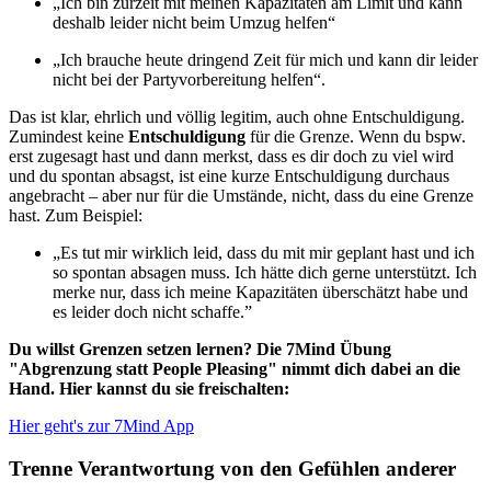
„Ich bin zurzeit mit meinen Kapazitäten am Limit und kann
deshalb leider nicht beim Umzug helfen“
„Ich brauche heute dringend Zeit für mich und kann dir leider
nicht bei der Partyvorbereitung helfen“.
Das ist klar, ehrlich und völlig legitim, auch ohne Entschuldigung.
Zumindest keine
Entschuldigung
für die Grenze. Wenn du bspw.
erst zugesagt hast und dann merkst, dass es dir doch zu viel wird
und du spontan absagst, ist eine kurze Entschuldigung durchaus
angebracht – aber nur für die Umstände, nicht, dass du eine Grenze
hast. Zum Beispiel:
„Es tut mir wirklich leid, dass du mit mir geplant hast und ich
so spontan absagen muss. Ich hätte dich gerne unterstützt. Ich
merke nur, dass ich meine Kapazitäten überschätzt habe und
es leider doch nicht schaffe.”
Du willst Grenzen setzen lernen? Die 7Mind Übung
"Abgrenzung statt People Pleasing" nimmt dich dabei an die
Hand. Hier kannst du sie freischalten:
Hier geht's zur 7Mind App
Trenne Verantwortung von den Gefühlen anderer