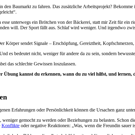
in in den Baumarkt zu fahren. Das zusätzliche Arbeitsprojekt? Bekomme
eleicht“.
 esse unterwegs ein Brötchen von der Bäckerei, statt mir Zeit für ein r
enden will. Der Sport fällt aus. Schlaf wird weniger. Und irgendwo zw
. Der Körper sendet Signale – Erschöpfung, Gereiztheit, Kopfschmerzen,
e. Und es bedeutet nicht, weniger für andere da zu sein, sondern bewus
abei das schlechte Gewissen loszulassen.
er Übung kannst du erkennen, wann du zu viel hilfst, und lernen, d
hen
genen Erfahrungen oder Persönlichkeit können die Ursachen ganz unter
e, weniger gemocht zu werden oder Beziehungen zu belasten. Schon die
e
Konflikte
oder negative Reaktionen: „Was, wenn die Freundin sauer ist