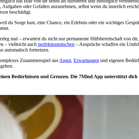
glich das Bild von dir selbst als hilfsbereit und fürsorglich verinnerli
 Aufgaben oder Gefallen anzunehmen, selbst wenn du innerlich erschöp
erson beschädigt.
il du Sorge hast, eine Chance, ein Erlebnis oder ein wichtiges Gesprä
mmst.
rleg mal – erwartest du nicht nur permanente Hilfsbereitschaft von dir
n – vielleicht auch
perfektionistischen
– Ansprüche schaffen ein Umfel
so automatisch fortsetzen.
in komplexes Zusammenspiel aus
Angst
,
Erwartungen
und eigenen Bedürfn
ugehen.
einen Bedürfnissen und Grenzen. Die 7Mind App unterstützt dich 