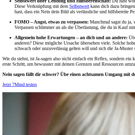
Selbstwert über Leistung und Hilfsbereitschaft:
Du hast womö
Diese Verknüpfung mit dem
Selbstwert
kann dich dazu bringen,
hast, dass ein Nein dein Bild als verlässliche und hilfsbereite P
FOMO – Angst, etwas zu verpassen:
Manchmal sagst du ja, we
Verpassen schlimmer an als die Überlastung, die du in Kauf ni
Allgemein hohe Erwartungen – an dich und an andere:
Übe
anderen? Diese mögliche Ursache übersehen viele. Solche hohe
schwach oder unzuverlässig gelten will und sich die Ja-Muster 
Wie du siehst, ist Ja-sagen also nicht einfach ein Reflex, sondern e
erste Schritt, um bewusster mit deinen Grenzen und Ressourcen umz
Nein sagen fällt dir schwer? Übe einen achtsamen Umgang mit d
Jetzt 7Mind testen