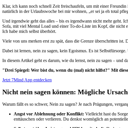
Klar, ich kann noch schnell Zeit freischaufeln, um mit einer Freund
natürlich in der Urlaubswoche bei mir wohnen, „er sei ja eh total pfleg
Und irgendwie geht das alles – bis es irgendwann nicht mehr geht. Ich
Sofa, mit viel Mental Load und einer To-do-Liste im Kopf, die nicht 
Ich habe mich selbst überhört.
Viele von uns merken erst zu spät, dass die Grenze überschritten ist
Dabei ist lernen, nein zu sagen, kein Egoismus. Es ist Selbstfürsorg
In diesem Artikel geht es darum, wie du lernst, nein zu sagen – und d
"Drei Spiegel: Wer bist du, wenn du (mal) nicht hilfst?" Mit dies
Jetzt 7Mind App entdecken
Nicht nein sagen können: Mögliche Ursac
Warum fällt es so schwer, Nein zu sagen? Je nach Prägungen, vergan
Angst vor Ablehnung oder Konflikt:
Vielleicht hast du Sorg
enttäuschen oder verlieren. Du denkst womöglich an potentiell