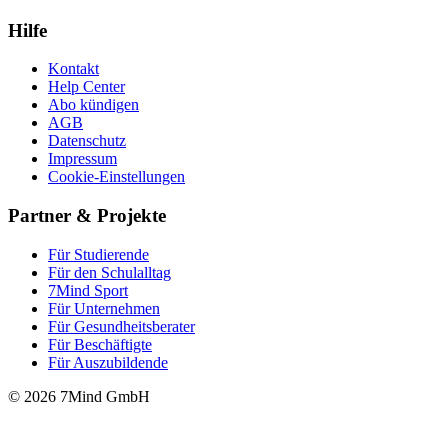
Hilfe
Kontakt
Help Center
Abo kündigen
AGB
Datenschutz
Impressum
Cookie-Einstellungen
Partner & Projekte
Für Stu­die­rende
Für den Schulalltag
7Mind Sport
Für Unter­neh­men
Für Gesund­heits­be­ra­ter
Für Beschäftigte
Für Auszubildende
© 2026 7Mind GmbH