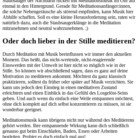
Staubsauger der Nachbarin rücken mit Meditationsmusik im Ohr auf
einmal in den Hintergrund. Gerade für Meditationsanfänger:innen,
die solche Nebengeräusche als störend empfinden, kann Musik hier
Abhilfe schaffen. Soll es eine kleine Herausforderung sein, raten wir
natürlich dazu, auch die Staubsaugerklänge in die Meditation
mitzunehmen und neutral wahrzunehmen. ;)
Oder doch lieber in der Stille meditieren?
Durch Meditation mit Musik beeinflussen wir immer den aktuellen
Moment. Das heißt, das nicht-wertende, nicht-reagierende
Einswerden mit der Umwelt ist hier nicht so möglich wie in der
Stille. So können wir abschließend sagen, dass es ganz auf deine
Motivation zu meditieren ankommt. Möchtest du ganz klassisch
praktizieren, solltest du früher oder später auf Musik verzichten. Sie
kann uns jedoch den Einstieg in einen meditativen Zustand
erleichtern und einen Einblick in das Gefühl des Losgelöst-Seins
geben. Und auch wenn du einfach eine Weile entspannen möchtest,
ohne dich komplett auf dich selbst konzentrieren zu müssen, ist sie
wunderbar geeignet.
Meditationsmusik kann übrigens nicht nur während des Meditierens
gehört werden. Ihre entspannende Wirkung kann dich schließlich
genauso gut beim Einschlafen, Baden, Essen oder Arbeiten
begleiten. Probier es doch einfach mal aus!