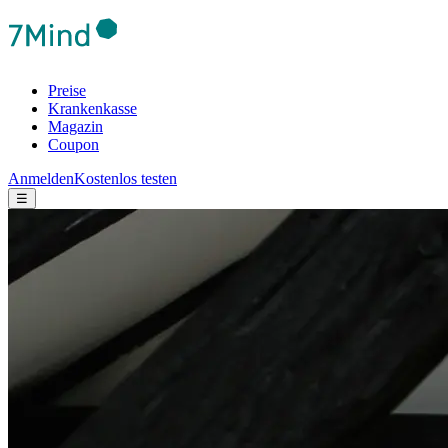
Preise
Krankenkasse
Magazin
Coupon
Anmelden
Kostenlos testen
☰