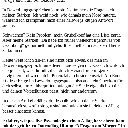
veröffentlicht am 06. Oktober 2025
In Bewerbungsgesprächen kam sie fast immer: die Frage nach
meinen Stärken. Ich weiß noch, wie damals mein Kopf ratterte,
während ich krampfhaft nach einer halbwegs klugen Antwort
suchte.
Schwächen? Kein Problem, mein Grübelkopf hat eine Liste parat.
Aber meine Stärken? Da habe ich früher vielleicht irgendwas von
„teamfähig“ gemurmelt und gehofft, schnell zum nächsten Thema
zu kommen.
Heute weiß ich: Stärken sind nicht bloß etwas, das man im
Bewerbungsgespräch runterleiert – sie zeigen dir, was dich wirklich
energetisiert, was dir hilft, dich durch Herausforderungen zu
navigieren und wo du dein Potenzial am besten einsetzt. Am Ende
ist diese Frage im Bewerbungsgespräch also auch ein Check-in für
dich selbst, um zu überprüfen, wie gut die Stelle eigentlich zu dir
und deinen Vorstellungen passt, nicht nur andersrum.
In diesem Artikel erfährst du deshalb, wie du deine Stärken
herausfindest, wofür sie gut sind und wie du sie in deinem Alltag
besser einsetzen kannst.
Erfahre, wie positive Psychologie deinen Alltag bereichern kann
mit der geführten Journaling Übung “3 Fragen am Morgen” in