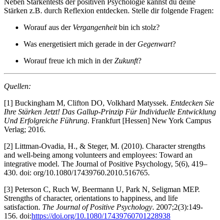
Neben Stärkentests der positiven Psychologie kannst du deine
Stärken z.B. durch Reflexion entdecken. Stelle dir folgende Fragen:
Worauf aus der
Vergangenheit
bin ich stolz?
Was energetisiert mich gerade in der
Gegenwart
?
Worauf freue ich mich in der
Zukunft
?
Quellen:
[1] Buckingham M, Clifton DO, Volkhard Matyssek.
Entdecken Sie
Ihre Stärken Jetzt! Das Gallup-Prinzip Für Individuelle Entwicklung
Und Erfolgreiche Führung
. Frankfurt [Hessen] New York Campus
Verlag; 2016.
[2] Littman-Ovadia, H., & Steger, M. (2010). Character strengths
and well-being among volunteers and employees: Toward an
integrative model. The Journal of Positive Psychology, 5(6), 419–
430. doi: org/10.1080/17439760.2010.516765.
[3] Peterson C, Ruch W, Beermann U, Park N, Seligman MEP.
Strengths of character, orientations to happiness, and life
satisfaction.
The Journal of Positive Psychology
. 2007;2(3):149-
156. doi:
https://doi.org/10.1080/17439760701228938