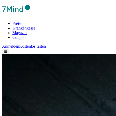
Preise
Krankenkasse
Magazin
Coupon
Anmelden
Kostenlos testen
☰