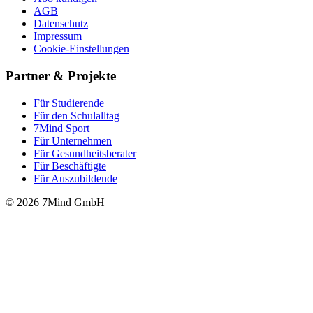
AGB
Datenschutz
Impressum
Cookie-Einstellungen
Partner & Projekte
Für Stu­die­rende
Für den Schulalltag
7Mind Sport
Für Unter­neh­men
Für Gesund­heits­be­ra­ter
Für Beschäftigte
Für Auszubildende
© 2026 7Mind GmbH