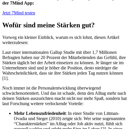
der 7Mind App:
Jetzt 7Mind testen
Wofür sind meine Stärken gut?
Vorweg ein kleiner Einblick, warum es sich lohnt, diesen Artikel
weiterzulesen:
Laut einer internationalen Gallup Studie mit über 1,7 Millionen
Befragten haben nur 20 Prozent der Mitarbeitenden das Gefühl, ihre
Stärken täglich bei der Arbeit einsetzen zu können. Je länger sie im
Unternehmen sind und je höher die Position, desto niedriger die
Wahrscheinlichkeit, dass sie ihre Stärken jeden Tag nutzen können
[1].
Noch immer ist die Personalentwicklung überwiegend
schwächenorientiert. Und das ist schade, denn den Alltag mehr nach
deinen Stärken auszurichten macht nicht nur mehr Spaß, sondern hat
laut Forschung weitere verlockende Vorteile:
Mehr
Lebenszufriedenheit
: In einer Studie von Littman-
Ovadia und Steger (2010) zeigte sich: Wer seine sogenannten
“Charakterstärken” im Alltag oder Job aktiv nutzt, fühlt sich
generell wohler und erlebt mehr Sinn im Leben [2]. In einer