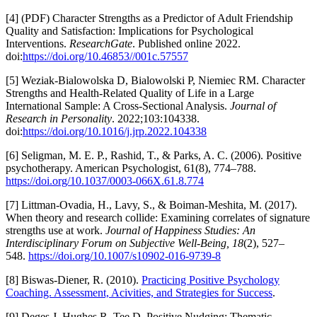
[4] (PDF) Character Strengths as a Predictor of Adult Friendship
Quality and Satisfaction: Implications for Psychological
Interventions.
ResearchGate
. Published online 2022.
doi:
https://doi.org/10.46853//001c.57557
[5] Weziak-Bialowolska D, Bialowolski P, Niemiec RM. Character
Strengths and Health-Related Quality of Life in a Large
International Sample: A Cross-Sectional Analysis.
Journal of
Research in Personality
. 2022;103:104338.
doi:
https://doi.org/10.1016/j.jrp.2022.104338
[6] Seligman, M. E. P., Rashid, T., & Parks, A. C. (2006). Positive
psychotherapy. American Psychologist, 61(8), 774–788.
https://doi.org/10.1037/0003-066X.61.8.774
[7] Littman-Ovadia, H., Lavy, S., & Boiman-Meshita, M. (2017).
When theory and research collide: Examining correlates of signature
strengths use at work.
Journal of Happiness Studies: An
Interdisciplinary Forum on Subjective Well-Being, 18
(2), 527–
548.
https://doi.org/10.1007/s10902-016-9739-8
[8] Biswas-Diener, R. (2010).
Practicing Positive Psychology
Coaching. Assessment, Acivities, and Strategies for Success
.
[9] Deges J, Hughes R, Tee D. Positive Nudging: Thematic