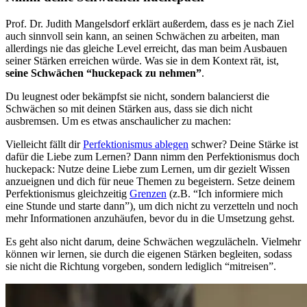
Prof. Dr. Judith Mangelsdorf erklärt außerdem, dass es je nach Ziel
auch sinnvoll sein kann, an seinen Schwächen zu arbeiten, man
allerdings nie das gleiche Level erreicht, das man beim Ausbauen
seiner Stärken erreichen würde. Was sie in dem Kontext rät, ist,
seine Schwächen “huckepack zu nehmen”
.
Du leugnest oder bekämpfst sie nicht, sondern balancierst die
Schwächen so mit deinen Stärken aus, dass sie dich nicht
ausbremsen. Um es etwas anschaulicher zu machen:
Vielleicht fällt dir
Perfektionismus ablegen
schwer? Deine Stärke ist
dafür die Liebe zum Lernen? Dann nimm den Perfektionismus doch
huckepack: Nutze deine Liebe zum Lernen, um dir gezielt Wissen
anzueignen und dich für neue Themen zu begeistern. Setze deinem
Perfektionismus gleichzeitig
Grenzen
(z.B. “Ich informiere mich
eine Stunde und starte dann”), um dich nicht zu verzetteln und noch
mehr Informationen anzuhäufen, bevor du in die Umsetzung gehst.
Es geht also nicht darum, deine Schwächen wegzulächeln. Vielmehr
können wir lernen, sie durch die eigenen Stärken begleiten, sodass
sie nicht die Richtung vorgeben, sondern lediglich “mitreisen”.