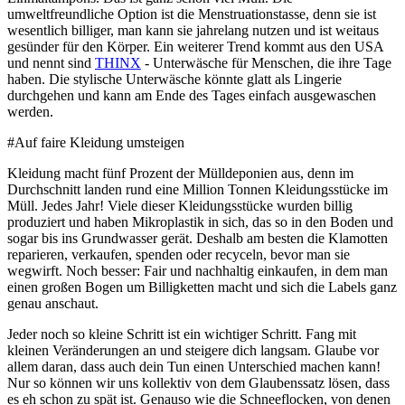
umweltfreundliche Option ist die Menstruationstasse, denn sie ist
wesentlich billiger, man kann sie jahrelang nutzen und ist weitaus
gesünder für den Körper. Ein weiterer Trend kommt aus den USA
und nennt sind
THINX
- Unterwäsche für Menschen, die ihre Tage
haben. Die stylische Unterwäsche könnte glatt als Lingerie
durchgehen und kann am Ende des Tages einfach ausgewaschen
werden.
#Auf faire Kleidung umsteigen
Kleidung macht fünf Prozent der Mülldeponien aus, denn im
Durchschnitt landen rund eine Million Tonnen Kleidungsstücke im
Müll. Jedes Jahr! Viele dieser Kleidungsstücke wurden billig
produziert und haben Mikroplastik in sich, das so in den Boden und
sogar bis ins Grundwasser gerät. Deshalb am besten die Klamotten
reparieren, verkaufen, spenden oder recyceln, bevor man sie
wegwirft. Noch besser: Fair und nachhaltig einkaufen, in dem man
einen großen Bogen um Billigketten macht und sich die Labels ganz
genau anschaut.
Jeder noch so kleine Schritt ist ein wichtiger Schritt. Fang mit
kleinen Veränderungen an und steigere dich langsam. Glaube vor
allem daran, dass auch dein Tun einen Unterschied machen kann!
Nur so können wir uns kollektiv von dem Glaubenssatz lösen, dass
es eh schon zu spät ist. Genauso wie die Schneeflocken, von denen