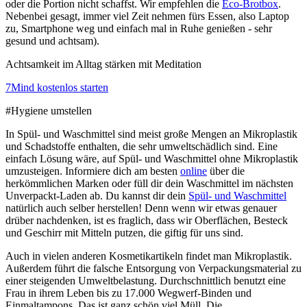
oder die Portion nicht schaffst. Wir empfehlen die
Eco-Brotbox
.
Nebenbei gesagt, immer viel Zeit nehmen fürs Essen, also Laptop
zu, Smartphone weg und einfach mal in Ruhe genießen - sehr
gesund und achtsam).
Achtsamkeit im Alltag stärken mit Meditation
7Mind kostenlos starten
#Hygiene umstellen
In Spül- und Waschmittel sind meist große Mengen an Mikroplastik
und Schadstoffe enthalten, die sehr umweltschädlich sind. Eine
einfach Lösung wäre, auf Spül- und Waschmittel ohne Mikroplastik
umzusteigen. Informiere dich am besten
online
über die
herkömmlichen Marken oder füll dir dein Waschmittel im nächsten
Unverpackt-Laden ab. Du kannst dir dein
Spül- und Waschmittel
natürlich auch selber herstellen! Denn wenn wir etwas genauer
drüber nachdenken, ist es fraglich, dass wir Oberflächen, Besteck
und Geschirr mit Mitteln putzen, die giftig für uns sind.
Auch in vielen anderen Kosmetikartikeln findet man Mikroplastik.
Außerdem führt die falsche Entsorgung von Verpackungsmaterial zu
einer steigenden Umweltbelastung. Durchschnittlich benutzt eine
Frau in ihrem Leben bis zu 17.000 Wegwerf-Binden und
Einmaltampons. Das ist ganz schön viel Müll. Die