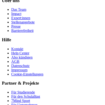
Über uns
Das Team
Impact
Expert:innen
Stellenangebote
Presse
Barrierefreiheit
Hilfe
Kontakt
Help Center
Abo kündigen
AGB
Datenschutz
Impressum
Cookie-Einstellungen
Partner & Projekte
Für Stu­die­rende
Für den Schulalltag
7Mind Sport
Für Unter­neh­men