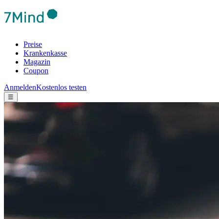
Preise
Krankenkasse
Magazin
Coupon
Anmelden
Kostenlos testen
☰