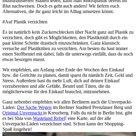
industrialisierten Staaten leben, kann man Mikroplastik bereits im
Blut nachweisen. Doch es geht auch anders! Wir liefern euch
Alternativen, die ihr ganz leicht im Alltag umsetzen könnt.
#Auf Plastik verzichten
Es ist natürlich kein Zuckerschlecken über Nacht ganz auf Plastik zu
verzichten, doch gibt es Möglichkeiten, den Plastikmüll durch ein
paar kleine Schritte drastisch einzuschränken. Ganz klassisch:
versuche auf Plastiktüten zu verzichten. Am besten du hast immer
einen Stoffbeutel mit dabei, falls dir unterwegs einfällt, dass du noch
etwas besorgen musst.
Wir empfehlen, am Anfang oder Ende der Wochen den Einkauf
bzw. die Gerichte zu planen, damit sparst du nämlich Zeit, Geld und
Stress. Außerdem hast du mehr Luft, dich auf deinen Einkauf
vorzubereiten und alle Gefäße, Beutel und Tüten, die du
möglicherweise für den Einkauf brauchst, mitzunehmen.
Ganz nebenbei empfehlen wir allen Berlinern auch die Unverpackt-
Läden:
Der Sache Wegen
im Berliner Stadtteil Prenzlauer Berg und
Original Unverpackt
in Kreuzberg. Falls du nicht in Berlin bist, gibt
es bei Shia von
Wasteland Rebel
! eine Karte, auf der alle
Unverpackt-Läden verzeichnet sind. Schon kann der Shopping-
Spaß losgehen!