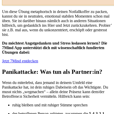
Um diese Übung metaphorisch in deinen Notfallkoffer zu packen,
kannst du sie in neutralen, emotional stabilen Momenten schon mal
üben. Sie ist darüber hinaus nämlich auch in anderen Situationen
hilfreich, um gedanklich ins Hier und Jetzt zurückzukehren. Probier’
sie z.B. mal aus, wenn du unkonzentriert, erschöpft oder gestresst
bist.
Du möchtest Angstgedanken und Stress loslassen lernen? Die
7Mind App unterstützt dich mit wissenschaftlich fundierten
Übungen dabei:
Jetzt 7Mind entdecken
Panikattacke: Was tun als Partner:in?
Wenn du miterlebst, dass jemand in deinem Umfeld eine
Panikattacke hat, ist dein ruhiges Dabeisein oft das Wichtigste. Du
musst nichts „wegmachen“ – allein deine Präsenz kann dem/der
Betroffene:n Sicherheit vermitteln. Hilfreich kann sein:
ruhig bleiben und mit ruhiger Stimme sprechen
der betroffenen Person anbieten, zusammen die
5-4-3-2-1-