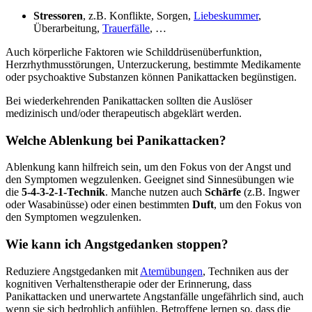
Stressoren
, z.B. Konflikte, Sorgen,
Liebeskummer
,
Überarbeitung,
Trauerfälle
, …
Auch körperliche Faktoren wie Schilddrüsenüberfunktion,
Herzrhythmusstörungen, Unterzuckerung, bestimmte Medikamente
oder psychoaktive Substanzen können Panikattacken begünstigen.
Bei wiederkehrenden Panikattacken sollten die Auslöser
medizinisch und/oder therapeutisch abgeklärt werden.
Welche Ablenkung bei Panikattacken?
Ablenkung kann hilfreich sein, um den Fokus von der Angst und
den Symptomen wegzulenken. Geeignet sind Sinnesübungen wie
die
5-4-3-2-1-Technik
. Manche nutzen auch
Schärfe
(z.B. Ingwer
oder Wasabinüsse) oder einen bestimmten
Duft
, um den Fokus von
den Symptomen wegzulenken.
Wie kann ich Angstgedanken stoppen?
Reduziere Angstgedanken mit
Atemübungen
, Techniken aus der
kognitiven Verhaltenstherapie oder der Erinnerung, dass
Panikattacken und unerwartete Angstanfälle ungefährlich sind, auch
wenn sie sich bedrohlich anfühlen. Betroffene lernen so, dass die