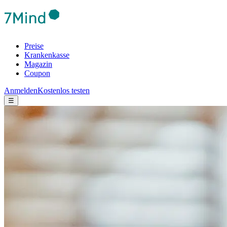
Preise
Krankenkasse
Magazin
Coupon
Anmelden
Kostenlos testen
☰