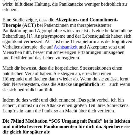
wirkt, hilft diese Haltung, die Panikattacke weniger bedrohlich zu
erleben.
Eine Studie zeigte, dass die
Akzeptanz- und Commitment-
Therapie (ACT)
bei Patient:innen mit therapieresistenter
Panikstörung und Agoraphobie wirksamer ist als eine herkömmliche
Behandlung [1]. Angstsymptome und der Lebensqualität haben sich
signifikant verbessert. ACT ist eine Therapieform aus der kognitiven
Verhaltenstherapie, die auf
Achtsamkeit
und Akzeptanz setzt und
Menschen hilft, besser mit schwierigen Erfahrungen umzugehen
und flexibler auf das Leben zu reagieren.
Mach dir bewusst, dass die körperlichen Stressreaktionen einen
natürlichen Verlauf haben: Sie steigen an, erreichen einen
Höhepunkt und flachen dann wieder ab. Wenn du sie zulässt, lernt
dein Nervensystem, dass die Attacke
ungefährlich
ist – auch wenn
sie sich bedrohlich anfühlt.
Indem du das weißt und dich erinnerst „Das geht vorbei, ich bin
sicher“, nimmst du der Attacke einen großen Teil ihres Schreckens.
Langfristig kann die Panik so an Macht über dich verlieren.
Die 7Mind Meditation “SOS Umgang mit Panik” ist in leichten
und mittelschweren Panikmomenten für dich da. Speichere sie
dir gleich für später ab: