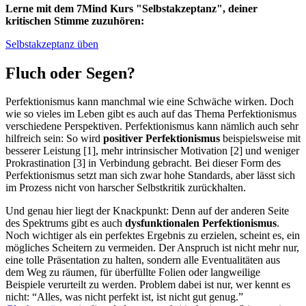
Lerne mit dem 7Mind Kurs "Selbstakzeptanz", deiner
kritischen Stimme zuzuhören:
Selbstakzeptanz üben
Fluch oder Segen?
Perfektionismus kann manchmal wie eine Schwäche wirken. Doch
wie so vieles im Leben gibt es auch auf das Thema Perfektionismus
verschiedene Perspektiven. Perfektionismus kann nämlich auch sehr
hilfreich sein: So wird
positiver Perfektionismus
beispielsweise mit
besserer Leistung [1], mehr intrinsischer Motivation [2] und weniger
Prokrastination [3] in Verbindung gebracht. Bei dieser Form des
Perfektionismus setzt man sich zwar hohe Standards, aber lässt sich
im Prozess nicht von harscher Selbstkritik zurückhalten.
Und genau hier liegt der Knackpunkt: Denn auf der anderen Seite
des Spektrums gibt es auch
dysfunktionalen Perfektionismus
.
Noch wichtiger als ein perfektes Ergebnis zu erzielen, scheint es, ein
mögliches Scheitern zu vermeiden. Der Anspruch ist nicht mehr nur,
eine tolle Präsentation zu halten, sondern alle Eventualitäten aus
dem Weg zu räumen, für überfüllte Folien oder langweilige
Beispiele verurteilt zu werden. Problem dabei ist nur, wer kennt es
nicht: “Alles, was nicht perfekt ist, ist nicht gut genug.”