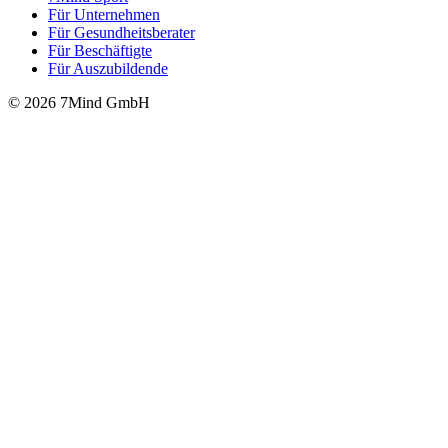
Für Unter­neh­men
Für Gesund­heits­be­ra­ter
Für Beschäftigte
Für Auszubildende
© 2026 7Mind GmbH