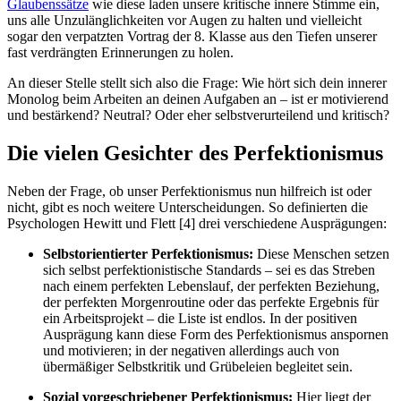
Glaubenssätze
wie diese laden unsere kritische innere Stimme ein,
uns alle Unzulänglichkeiten vor Augen zu halten und vielleicht
sogar den verpatzten Vortrag der 8. Klasse aus den Tiefen unserer
fast verdrängten Erinnerungen zu holen.
An dieser Stelle stellt sich also die Frage: Wie hört sich dein innerer
Monolog beim Arbeiten an deinen Aufgaben an – ist er motivierend
und bestärkend? Neutral? Oder eher selbstverurteilend und kritisch?
Die vielen Gesichter des Perfektionismus
Neben der Frage, ob unser Perfektionismus nun hilfreich ist oder
nicht, gibt es noch weitere Unterscheidungen. So definierten die
Psychologen Hewitt und Flett [4] drei verschiedene Ausprägungen:
Selbstorientierter Perfektionismus:
Diese Menschen setzen
sich selbst perfektionistische Standards – sei es das Streben
nach einem perfekten Lebenslauf, der perfekten Beziehung,
der perfekten Morgenroutine oder das perfekte Ergebnis für
ein Arbeitsprojekt – die Liste ist endlos. In der positiven
Ausprägung kann diese Form des Perfektionismus anspornen
und motivieren; in der negativen allerdings auch von
übermäßiger Selbstkritik und Grübeleien begleitet sein.
Sozial vorgeschriebener Perfektionismus:
Hier liegt der