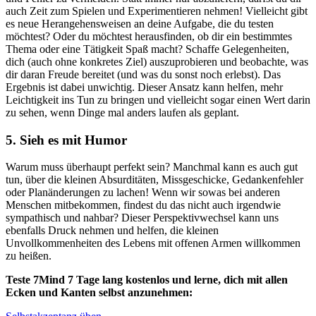
auch Zeit zum Spielen und Experimentieren nehmen! Vielleicht gibt
es neue Herangehensweisen an deine Aufgabe, die du testen
möchtest? Oder du möchtest herausfinden, ob dir ein bestimmtes
Thema oder eine Tätigkeit Spaß macht? Schaffe Gelegenheiten,
dich (auch ohne konkretes Ziel) auszuprobieren und beobachte, was
dir daran Freude bereitet (und was du sonst noch erlebst). Das
Ergebnis ist dabei unwichtig. Dieser Ansatz kann helfen, mehr
Leichtigkeit ins Tun zu bringen und vielleicht sogar einen Wert darin
zu sehen, wenn Dinge mal anders laufen als geplant.
5. Sieh es mit Humor
Warum muss überhaupt perfekt sein? Manchmal kann es auch gut
tun, über die kleinen Absurditäten, Missgeschicke, Gedankenfehler
oder Planänderungen zu lachen! Wenn wir sowas bei anderen
Menschen mitbekommen, findest du das nicht auch irgendwie
sympathisch und nahbar? Dieser Perspektivwechsel kann uns
ebenfalls Druck nehmen und helfen, die kleinen
Unvollkommenheiten des Lebens mit offenen Armen willkommen
zu heißen.
Teste 7Mind 7 Tage lang kostenlos und lerne, dich mit allen
Ecken und Kanten selbst anzunehmen: