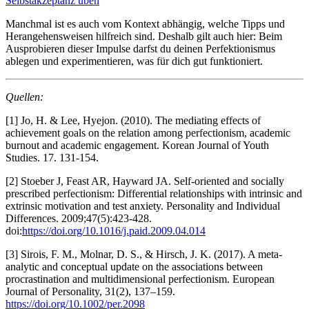
Selbstakzeptanz üben
Manchmal ist es auch vom Kontext abhängig, welche Tipps und
Herangehensweisen hilfreich sind. Deshalb gilt auch hier: Beim
Ausprobieren dieser Impulse darfst du deinen Perfektionismus
ablegen und experimentieren, was für dich gut funktioniert.
Quellen:
[1]
Jo, H. & Lee, Hyejon. (2010). The mediating effects of
achievement goals on the relation among perfectionism, academic
burnout and academic engagement. Korean Journal of Youth
Studies. 17. 131-154.
[2]
Stoeber J, Feast AR, Hayward JA. Self-oriented and socially
prescribed perfectionism: Differential relationships with intrinsic and
extrinsic motivation and test anxiety. Personality and Individual
Differences. 2009;47(5):423-428.
doi:
https://doi.org/10.1016/j.paid.2009.04.014
[3] Sirois, F. M., Molnar, D. S., & Hirsch, J. K. (2017). A meta‐
analytic and conceptual update on the associations between
procrastination and multidimensional perfectionism. European
Journal of Personality, 31(2), 137–159.
https://doi.org/10.1002/per.2098