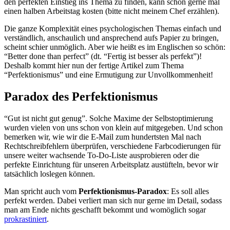
den perfekten Einstieg ins Thema zu finden, kann schon gerne mal
einen halben Arbeitstag kosten (bitte nicht meinem Chef erzählen).
Die ganze Komplexität eines psychologischen Themas einfach und
verständlich, anschaulich und ansprechend aufs Papier zu bringen,
scheint schier unmöglich. Aber wie heißt es im Englischen so schön:
“Better done than perfect” (dt. “Fertig ist besser als perfekt”)!
Deshalb kommt hier nun der fertige Artikel zum Thema
“Perfektionismus” und eine Ermutigung zur Unvollkommenheit!
Paradox des Perfektionismus
“Gut ist nicht gut genug”. Solche Maxime der Selbstoptimierung
wurden vielen von uns schon von klein auf mitgegeben. Und schon
bemerken wir, wie wir die E-Mail zum hundertsten Mal nach
Rechtschreibfehlern überprüfen, verschiedene Farbcodierungen für
unsere weiter wachsende To-Do-Liste ausprobieren oder die
perfekte Einrichtung für unseren Arbeitsplatz austüfteln, bevor wir
tatsächlich loslegen können.
Man spricht auch vom
Perfektionismus-Paradox
: Es soll alles
perfekt werden. Dabei verliert man sich nur gerne im Detail, sodass
man am Ende nichts geschafft bekommt und womöglich sogar
prokrastiniert
.