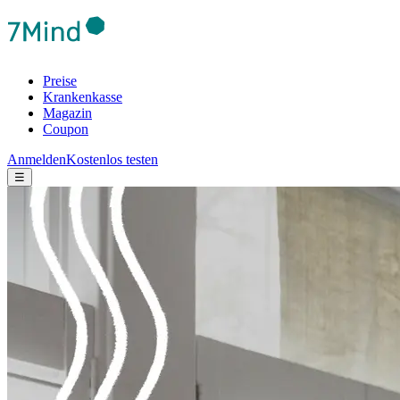
Preise
Krankenkasse
Magazin
Coupon
Anmelden
Kostenlos testen
☰