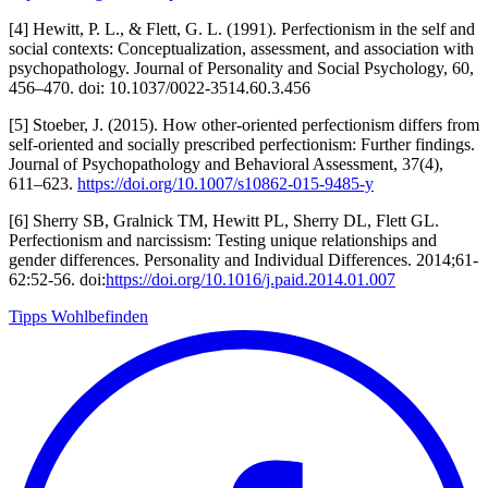
[4] Hewitt, P. L., & Flett, G. L. (1991). Perfectionism in the self and
social contexts: Conceptualization, assessment, and association with
psychopathology. Journal of Personality and Social Psychology, 60,
456–470. doi: 10.1037/0022-3514.60.3.456
[5]
Stoeber, J. (2015). How other-oriented perfectionism differs from
self-oriented and socially prescribed perfectionism: Further findings.
Journal of Psychopathology and Behavioral Assessment, 37(4),
611–623.
https://doi.org/10.1007/s10862-015-9485-y
[6] Sherry SB, Gralnick TM, Hewitt PL, Sherry DL, Flett GL.
Perfectionism and narcissism: Testing unique relationships and
gender differences. Personality and Individual Differences. 2014;61-
62:52-56. doi:
https://doi.org/10.1016/j.paid.2014.01.007
Tipps
Wohlbefinden