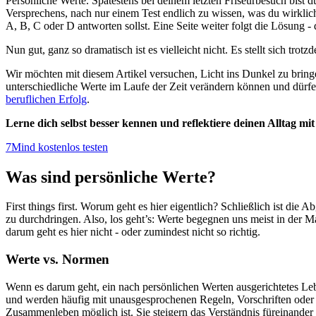
Persönliche Werte. Spätestens bei deinem letzten Friseurbesuch bist
Versprechens, nach nur einem Test endlich zu wissen, was du wirklic
A, B, C oder D antworten sollst. Eine Seite weiter folgt die Lösung - 
Nun gut, ganz so dramatisch ist es vielleicht nicht. Es stellt sich tro
Wir möchten mit diesem Artikel versuchen, Licht ins Dunkel zu bringe
unterschiedliche Werte im Laufe der Zeit verändern können und dürf
beruflichen Erfolg
.
Lerne dich selbst besser kennen und reflektiere deinen Alltag m
7Mind kostenlos testen
Was sind persönliche Werte?
First things first. Worum geht es hier eigentlich? Schließlich ist d
zu durchdringen. Also, los geht’s: Werte begegnen uns meist in der 
darum geht es hier nicht - oder zumindest nicht so richtig.
Werte vs. Normen
Wenn es darum geht, ein nach persönlichen Werten ausgerichtetes Le
und werden häufig mit unausgesprochenen Regeln, Vorschriften oder m
Zusammenleben möglich ist. Sie steigern das Verständnis füreinande