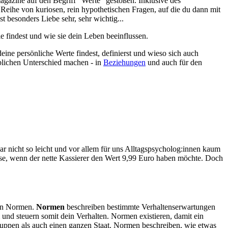
agazine auf den Begriff “Werte” gestoßen. Inklusive des
Reihe von kuriosen, rein hypothetischen Fragen, auf die du dann mit
t besonders Liebe sehr, sehr wichtig...
sie findest und wie sie dein Leben beeinflussen.
eine persönliche Werte findest, definierst und wieso sich auch
blichen Unterschied machen - in
Beziehungen
und auch für den
ar nicht so leicht und vor allem für uns Alltagspsycholog:innen kaum
asse, wenn der nette Kassierer den Wert 9,99 Euro haben möchte. Doch
len Normen.
Normen
beschreiben bestimmte Verhaltenserwartungen
und steuern somit dein Verhalten. Normen existieren, damit ein
ruppen als auch einen ganzen Staat. Normen beschreiben, wie etwas