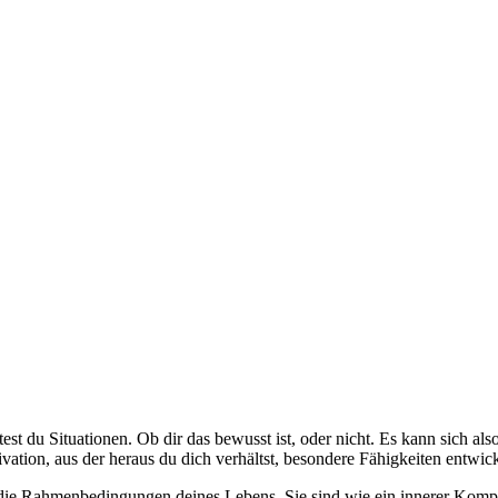
est du Situationen. Ob dir das bewusst ist, oder nicht. Es kann sich a
ivation, aus der heraus du dich verhältst, besondere Fähigkeiten entwi
die Rahmenbedingungen deines Lebens. Sie sind wie ein innerer Kompa