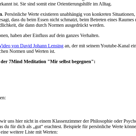
kannt ist. Sie sind somit eine Orientierungshilfe im Alltag.
n
. Persönliche Werte existieren unabhängig von konkreten Situationen, 
gt, dass du beim Essen nicht schmatzt, beim Betreten eines Raumes nett
ndlichkeit, die dann durch Normen ausgedrückt werden.
nen, haben aber Einfluss auf dein ganzes Verhalten.
Video von David Johann Lensing
an, der mit seinem Youtube-Kanal ei
schen Normen und Werten ist.
it der 7Mind Meditation "Mir selbst begegnen":
en:
 wir uns hier nicht in einem Klassenzimmer der Philosophie oder Psych
 du für dich als „gut“ erachtest. Beispiele für persönliche Werte könn
 eine weitere Liste mit Werten: