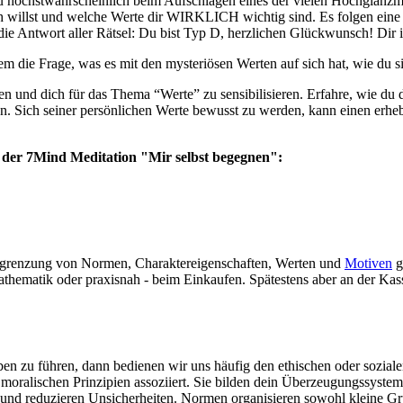
 du höchstwahrscheinlich beim Aufschlagen eines der vielen Hochglanzm
h willst und welche Werte dir WIRKLICH wichtig sind. Es folgen eine 
die Antwort aller Rätsel: Du bist Typ D, herzlichen Glückwunsch! Dir is
tzdem die Frage, was es mit den mysteriösen Werten auf sich hat, wie du 
n und dich für das Thema “Werte” zu sensibilisieren. Erfahre, wie du d
en. Sich seiner persönlichen Werte bewusst zu werden, kann einen erhe
it der 7Mind Meditation "Mir selbst begegnen":
ie Abgrenzung von Normen, Charaktereigenschaften, Werten und
Motiven
g
Mathematik oder praxisnah - beim Einkaufen. Spätestens aber an der K
ben zu führen, dann bedienen wir uns häufig den ethischen oder sozia
oralischen Prinzipien assoziiert. Sie bilden dein Überzeugungssystem 
r und reduzieren Unsicherheiten. Normen organisieren sowohl kleine G