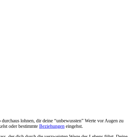
lso durchaus lohnen, dir deine “unbewussten” Werte vor Augen zu
ckelst oder bestimmte
Beziehungen
eingehst.
ss, der dich durch die verzweigten Wege des Lebens führt. Deine