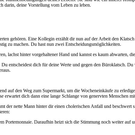
ch darin, deine Vorstellung vom Leben zu leben.
erten gehören. Eine Kollegin erzählt dir nun auf der Arbeit den Klats
 lustig zu machen. Du hast nun zwei Entscheidungsmöglichkeiten.
hören, lachst hinter vorgehaltener Hand und kannst es kaum abwarten, 
 Du entscheidest dich für deine Werte und gegen den Büroklatsch. Du we
eraus.
abend auf den Weg zum Supermarkt, um die Wocheneinkäufe zu erledig
sse erwartet dich dann eine lange Schlange von genervten Menschen m
t der nette Mann hinter dir einen cholerischen Anfall und beschwert 
ieren:
m Portemonnaie. Daraufhin heizt sich die Stimmung noch weiter auf un