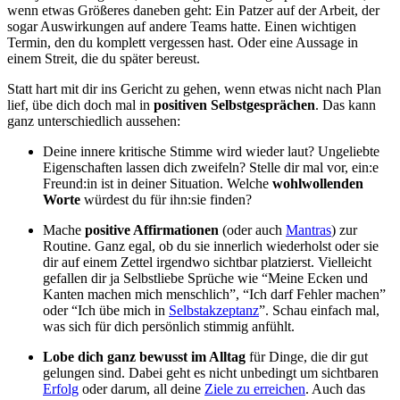
wenn etwas Größeres daneben geht: Ein Patzer auf der Arbeit, der
sogar Auswirkungen auf andere Teams hatte. Einen wichtigen
Termin, den du komplett vergessen hast. Oder eine Aussage in
einem Streit, die du später bereust.
Statt hart mit dir ins Gericht zu gehen, wenn etwas nicht nach Plan
lief, übe dich doch mal in
positiven Selbstgesprächen
. Das kann
ganz unterschiedlich aussehen:
Deine innere kritische Stimme wird wieder laut? Ungeliebte
Eigenschaften lassen dich zweifeln? Stelle dir mal vor, ein:e
Freund:in ist in deiner Situation. Welche
wohlwollenden
Worte
würdest du für ihn:sie finden?
Mache
positive Affirmationen
(oder auch
Mantras
) zur
Routine. Ganz egal, ob du sie innerlich wiederholst oder sie
dir auf einem Zettel irgendwo sichtbar platzierst. Vielleicht
gefallen dir ja Selbstliebe Sprüche wie “Meine Ecken und
Kanten machen mich menschlich”, “Ich darf Fehler machen”
oder “Ich übe mich in
Selbstakzeptanz
”. Schau einfach mal,
was sich für dich persönlich stimmig anfühlt.
Lobe dich ganz bewusst im Alltag
für Dinge, die dir gut
gelungen sind. Dabei geht es nicht unbedingt um sichtbaren
Erfolg
oder darum, all deine
Ziele zu erreichen
. Auch das