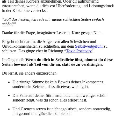
als Teil deines Körpers anzunehmen. Oder dir aufmunternd
zuzusprechen, wenn du dich vor Überforderung und Leistungsdruck
in der Klokabine versteckst.
“Soll das heißen, ich rede mir meine schlechten Seiten einfach
schön?”
Danke für die Frage, imaginäre:r Leser:in. Kurz gesagt: Nein.
Es geht nicht darum, die Augen vor allen Schwächen und
Unvollkommenheiten zu schließen, um dein
Selbstwertgefühl
zu
schützen. Das ginge eher in Richtung “
Toxic Positivity
”.
Im Gegenteil:
Wenn du dich in Selbstliebe übst, nimmst du diese
Seiten bewusst als Teil von dir an, statt sie zu verdrängen.
Du lernst, sie anders einzuordnen:
Die zittrige Stimme ist kein Beweis deiner Inkompetenz,
sondern ein Zeichen, dass dir etwas wichtig ist.
Die Falte auf deiner Stirn macht dich nicht weniger schön,
sondern zeigt, was du schon alles erlebst hast.
Und Grenzen setzen ist nicht egoistisch, sondern notwendig,
um gesund und glücklich zu bleiben.