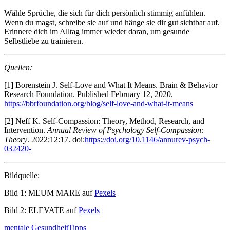
Wähle Sprüche, die sich für dich persönlich stimmig anfühlen.
Wenn du magst, schreibe sie auf und hänge sie dir gut sichtbar auf.
Erinnere dich im Alltag immer wieder daran, um gesunde
Selbstliebe zu trainieren.
Quellen:
[1] Borenstein J. Self-Love and What It Means. Brain & Behavior
Research Foundation. Published February 12, 2020.
https://bbrfoundation.org/blog/self-love-and-what-it-means
[2] Neff K. Self-Compassion: Theory, Method, Research, and
Intervention.
Annual Review of Psychology Self-Compassion:
Theory
. 2022;12:17. doi:
https://doi.org/10.1146/annurev-psych-
032420-
Bildquelle:
Bild 1: MEUM MARE auf
Pexels
Bild 2: ELEVATE auf
Pexels
mentale Gesundheit
Tipps