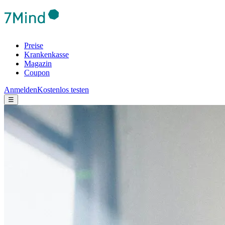
Preise
Krankenkasse
Magazin
Coupon
Anmelden
Kostenlos testen
☰