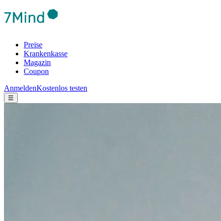
Preise
Krankenkasse
Magazin
Coupon
Anmelden
Kostenlos testen
☰