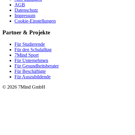
AGB
Datenschutz
Impressum
Cookie-Einstellungen
Partner & Projekte
Für Stu­die­rende
Für den Schulalltag
7Mind Sport
Für Unter­neh­men
Für Gesund­heits­be­ra­ter
Für Beschäftigte
Für Auszubildende
© 2026 7Mind GmbH