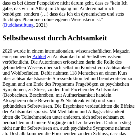
dass es bei dieser Perspektive nicht darum geht, dass es “kein Ich
gäbe, das wir im Alltag im Umgang mit Anderen natürlich
benötigen, sondern (…) dass das Ich ein dynamisches und stets
flüchtiges Phänomen ohne eigenen Wesenskern ist.”
(
Buddhastiftung
, 2021).
Selbstbewusst durch Achtsamkeit
2020 wurde in einem internationalen, wissenschaftlichen Magazin
ein spannender
Artikel
zu Achtsamkeit und Selbstbewusstsein
veröffentlicht. Die Autor:innen erforschten darin die Rolle des
gebündelten Wissens über sich selbst im Kontext von Achtsamkeit
und Wohlbefinden. Dafür nahmen 118 Menschen an einem Kurs
über achtsamkeitsbasierte Stressreduktion teil und beantworteten zu
Beginn und am Ende des Programms Fragebögen zu psychischen
Symptomen, zu Stress, zu den fünf Facetten der Achtsamkeit
(Beobachten, Beschreiben, mit Aufmerksamkeit handeln,
Akzeptieren ohne Bewertung & Nichtreaktivität) und zum
gebündelten Selbstwissen. Die Ergebnisse verdeutlichten die Effekte
der Achtsamkeitspraxis: Mit Meditation und Alltagsachtsamkeit
übten die Teilnehmenden unter anderem, sich selbst achtsam zu
beobachten und innere Vorgänge nicht zu bewerten. Dadurch stieg
nicht nur ihr Selbstwissen an, auch psychische Symptome nahmen
ab. Deshalb kommen die Forschenden zu dem Schluss, dass das