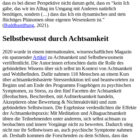
dass es bei dieser Perspektive nicht darum geht, dass es “kein Ich
gäbe, das wir im Alltag im Umgang mit Anderen natürlich
benötigen, sondern (…) dass das Ich ein dynamisches und stets
flüchtiges Phänomen ohne eigenen Wesenskern ist.”
(
Buddhastiftung
, 2021).
Selbstbewusst durch Achtsamkeit
2020 wurde in einem internationalen, wissenschaftlichen Magazin
ein spannender
Artikel
zu Achtsamkeit und Selbstbewusstsein
veröffentlicht. Die Autor:innen erforschten darin die Rolle des
gebündelten Wissens über sich selbst im Kontext von Achtsamkeit
und Wohlbefinden. Dafür nahmen 118 Menschen an einem Kurs
über achtsamkeitsbasierte Stressreduktion teil und beantworteten zu
Beginn und am Ende des Programms Fragebögen zu psychischen
Symptomen, zu Stress, zu den fünf Facetten der Achtsamkeit
(Beobachten, Beschreiben, mit Aufmerksamkeit handeln,
Akzeptieren ohne Bewertung & Nichtreaktivität) und zum
gebündelten Selbstwissen. Die Ergebnisse verdeutlichten die Effekte
der Achtsamkeitspraxis: Mit Meditation und Alltagsachtsamkeit
übten die Teilnehmenden unter anderem, sich selbst achtsam zu
beobachten und innere Vorgänge nicht zu bewerten. Dadurch stieg
nicht nur ihr Selbstwissen an, auch psychische Symptome nahmen
ab. Deshalb kommen die Forschenden zu dem Schluss, dass das