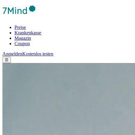
Preise
Krankenkasse
Magazin
Coupon
Anmelden
Kostenlos testen
☰