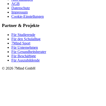
AGB
Datenschutz
Impressum
Cookie-Einstellungen
Partner & Projekte
Für Stu­die­rende
Für den Schulalltag
7Mind Sport
Für Unter­neh­men
Für Gesund­heits­be­ra­ter
Für Beschäftigte
Für Auszubildende
© 2026 7Mind GmbH