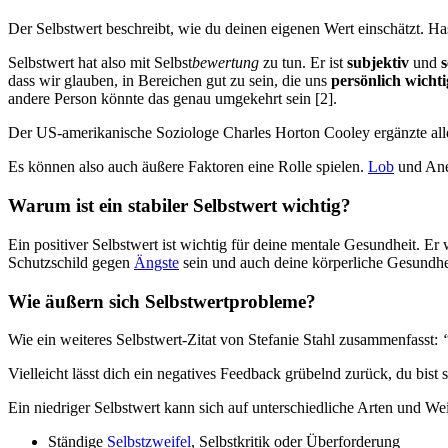
Der Selbstwert beschreibt, wie du deinen eigenen Wert einschätzt. Has
Selbstwert hat also mit Selbst
bewertung
zu tun. Er ist
subjektiv
und
s
dass wir glauben, in Bereichen gut zu sein, die uns
persönlich wichti
andere Person könnte das genau umgekehrt sein [2].
Der US-amerikanische Soziologe Charles Horton Cooley ergänzte alle
Es können also auch äußere Faktoren eine Rolle spielen.
Lob
und Ane
Warum ist ein stabiler Selbstwert wichtig?
Ein positiver Selbstwert ist wichtig für deine mentale Gesundheit. E
Schutzschild gegen
Ängste
sein und auch deine körperliche Gesundhei
Wie äußern sich Selbstwertprobleme?
Wie ein weiteres Selbstwert-Zitat von Stefanie Stahl zusammenfasst:
Vielleicht lässt dich ein negatives Feedback grübelnd zurück, du bist 
Ein niedriger Selbstwert kann sich auf unterschiedliche Arten und We
Ständige
Selbstzweifel
, Selbstkritik oder Überforderung