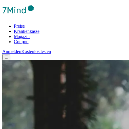
Preise
Krankenkasse
Magazin
Coupon
Anmelden
Kostenlos testen
☰