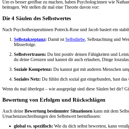
Um es besser greifbar zu machen, haben Psycholog:innen wie Nathani
beitragen. Wir stellen dir mal eine Theorie davon vor:
Die 4 Säulen des Selbstwertes
Nach Psychotherapeutinnen Potreck-Rose und Jacob basiert ein stabile
Selbstakzeptanz
:
Damit ist
Selbstliebe
, Selbstachtung und We
Misserfolge.
Selbstvertrauen:
Du bist positiv deinen Fähigkeiten und Leist
du deine Grenzen und kannst dir auch erlauben, Dinge loszulass
Soziale Kompetenz:
Du kannst gut mit anderen Menschen umg
Soziales Netz:
Du fühlst dich sozial gut eingebunden, hast das
Wenn du mal überlegst – wie ausgeprägt sind diese Säulen bei dir? G
Bewertung von Erfolgen und Rückschlägen
Auch deine
Bewertung bestimmter Situationen
kann mit dem Selbs
Ursachenzuschreibungen den Selbstwert beeinflussen:
global vs. spezifisch:
Wie du dich selbst bewertest, kann verall