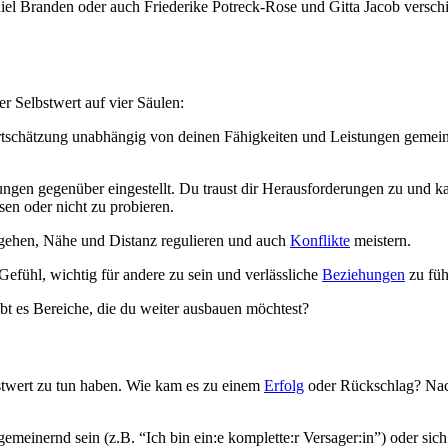
el Branden oder auch Friederike Potreck-Rose und Gitta Jacob verschi
r Selbstwert auf vier Säulen:
rtschätzung unabhängig von deinen Fähigkeiten und Leistungen gemei
ungen gegenüber eingestellt. Du traust dir Herausforderungen zu und ka
en oder nicht zu probieren.
ehen, Nähe und Distanz regulieren und auch
Konflikte
meistern.
 Gefühl, wichtig für andere zu sein und verlässliche
Beziehungen
zu füh
ibt es Bereiche, die du weiter ausbauen möchtest?
twert zu tun haben. Wie kam es zu einem
Erfolg
oder Rückschlag? Nac
gemeinernd sein (z.B. “Ich bin ein:e komplette:r Versager:in”) oder sic