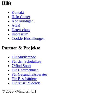
Hilfe
Kontakt
Help Center
Abo kündigen
AGB
Datenschutz
Impressum
Cookie-Einstellungen
Partner & Projekte
Für Stu­die­rende
Für den Schulalltag
7Mind Sport
Für Unter­neh­men
Für Gesund­heits­be­ra­ter
Für Beschäftigte
Für Auszubildende
© 2026 7Mind GmbH