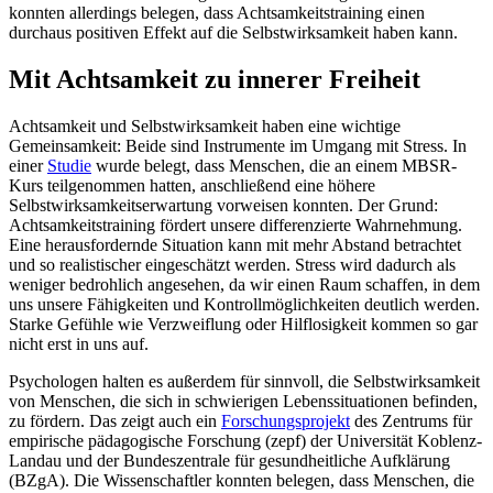
konnten allerdings belegen, dass Achtsamkeitstraining einen
durchaus positiven Effekt auf die Selbstwirksamkeit haben kann.
Mit Achtsamkeit zu innerer Freiheit
Achtsamkeit und Selbstwirksamkeit haben eine wichtige
Gemeinsamkeit: Beide sind Instrumente im Umgang mit Stress. In
einer
Studie
wurde belegt, dass Menschen, die an einem MBSR-
Kurs teilgenommen hatten, anschließend eine höhere
Selbstwirksamkeitserwartung vorweisen konnten. Der Grund:
Achtsamkeitstraining fördert unsere differenzierte Wahrnehmung.
Eine herausfordernde Situation kann mit mehr Abstand betrachtet
und so realistischer eingeschätzt werden. Stress wird dadurch als
weniger bedrohlich angesehen, da wir einen Raum schaffen, in dem
uns unsere Fähigkeiten und Kontrollmöglichkeiten deutlich werden.
Starke Gefühle wie Verzweiflung oder Hilflosigkeit kommen so gar
nicht erst in uns auf.
Psychologen halten es außerdem für sinnvoll, die Selbstwirksamkeit
von Menschen, die sich in schwierigen Lebenssituationen befinden,
zu fördern. Das zeigt auch ein
Forschungsprojekt
des Zentrums für
empirische pädagogische Forschung (zepf) der Universität Koblenz-
Landau und der Bundeszentrale für gesundheitliche Aufklärung
(BZgA). Die Wissenschaftler konnten belegen, dass Menschen, die