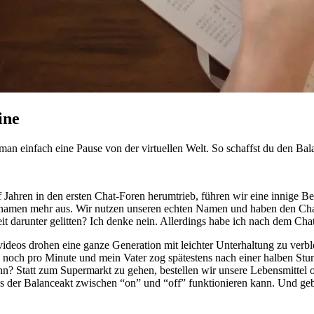
ine
n einfach eine Pause von der virtuellen Welt. So schaffst du den Bal
 Jahren in den ersten Chat-Foren herumtrieb, führen wir eine innige Bez
amen mehr aus. Wir nutzen unseren echten Namen und haben den Chat
 darunter gelitten? Ich denke nein. Allerdings habe ich nach dem Chatt
nvideos drohen eine ganze Generation mit leichter Unterhaltung zu verblö
noch pro Minute und mein Vater zog spätestens nach einer halben Stu
nn? Statt zum Supermarkt zu gehen, bestellen wir unsere Lebensmittel
s der Balanceakt zwischen “on” und “off” funktionieren kann. Und geben