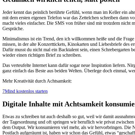
Jeder kennt das peinlich berührte Gefühl, wenn man im Keller ein alt
mit dem ersten eigenen Telefon war das Zettelchen schreiben dann vor
macht vieles einfacher. Die SMS von früher sind mir trotzdem nicht m
Gespräche.
Minimalismus ist ein Trend, den ich willkommen heiße und die Frage
missen, in der alte Konzerttickets, Kinokarten und Liebesbriefe des
Dafür musst du nicht mal ein Backtalent sein, einen Schrebergarten be
wieder einen richtigen Brief zu schreiben.
Das verteufelte Internet kann dafür sogar neue Inspiration liefern. 
ganz einfach das Beste aus beiden Welten. Überlege doch einmal, wen
Mehr Kreativität durch Achtsamkeit:
7Mind kostenlos starten
Digitale Inhalte mit Achtsamkeit konsumi
Etwas zu schreiben tut auch deshalb so gut, weil wir damit ausnahmsw
der Tagesordnung und oft springen wir beruflich wie privat zwischen 
dem Output. Wir konsumieren viel mehr, als wir hervorbringen. Die N
Postfach aufgeräumt ist, haben wir schon das Gefühl, etwas “geschaff