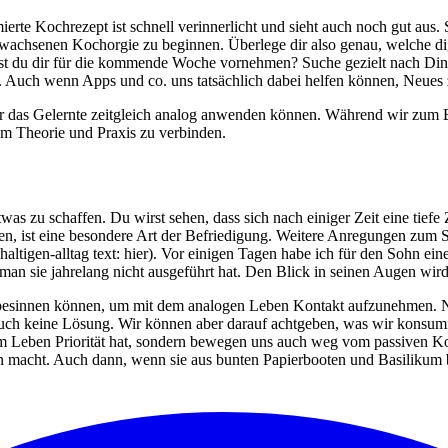
rte Kochrezept ist schnell verinnerlicht und sieht auch noch gut aus.
wachsenen Kochorgie zu beginnen. Überlege dir also genau, welche dig
st du dir für die kommende Woche vornehmen? Suche gezielt nach Dinge
 Auch wenn Apps und co. uns tatsächlich dabei helfen können, Neues 
l wir das Gelernte zeitgleich analog anwenden können. Während wir zu
m Theorie und Praxis zu verbinden.
as zu schaffen. Du wirst sehen, dass sich nach einiger Zeit eine tiefe Z
en, ist eine besondere Art der Befriedigung. Weitere Anregungen zum 
altigen-alltag text: hier). Vor einigen Tagen habe ich für den Sohn eine
an sie jahrelang nicht ausgeführt hat. Den Blick in seinen Augen wir
ag besinnen können, um mit dem analogen Leben Kontakt aufzunehmen.
 auch keine Lösung. Wir können aber darauf achtgeben, was wir konsum
em Leben Priorität hat, sondern bewegen uns auch weg vom passiven Kon
den macht. Auch dann, wenn sie aus bunten Papierbooten und Basilikum 