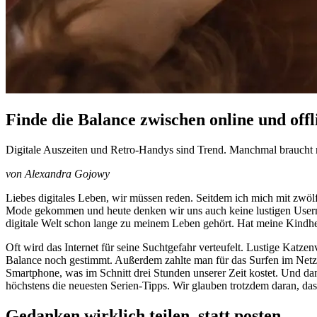
Finde die Balance zwischen online und offl
Digitale Auszeiten und Retro-Handys sind Trend. Manchmal braucht ma
von Alexandra Gojowy
Liebes digitales Leben, wir müssen reden. Seitdem ich mich mit zwölf
Mode gekommen und heute denken wir uns auch keine lustigen Usern
digitale Welt schon lange zu meinem Leben gehört. Hat meine Kindheit
Oft wird das Internet für seine Suchtgefahr verteufelt. Lustige Katze
Balance noch gestimmt. Außerdem zahlte man für das Surfen im Netz 
Smartphone, was im Schnitt drei Stunden unserer Zeit kostet. Und da
höchstens die neuesten Serien-Tipps. Wir glauben trotzdem daran, das
Gedanken wirklich teilen, statt posten