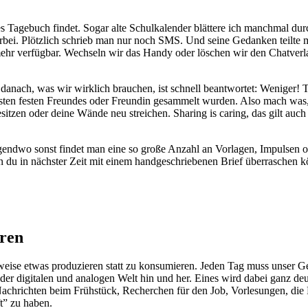
es Tagebuch findet. Sogar alte Schulkalender blättere ich manchmal du
bei. Plötzlich schrieb man nur noch SMS. Und seine Gedanken teilte ma
ehr verfügbar. Wechseln wir das Handy oder löschen wir den Chatverlau
 danach, was wir wirklich brauchen, ist schnell beantwortet: Weniger
 ersten festen Freundes oder Freundin gesammelt wurden. Also mach was
sitzen oder deine Wände neu streichen. Sharing is caring, das gilt auc
Nirgendwo sonst findet man eine so große Anzahl an Vorlagen, Impulsen 
 du in nächster Zeit mit einem handgeschriebenen Brief überraschen k
eren
eise etwas produzieren statt zu konsumieren. Jeden Tag muss unser Gehi
der digitalen und analogen Welt hin und her. Eines wird dabei ganz deu
achrichten beim Frühstück, Recherchen für den Job, Vorlesungen, die 
t” zu haben.