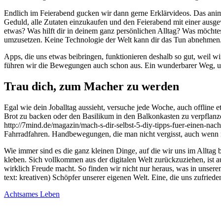
Endlich im Feierabend gucken wir dann gerne Erklärvideos. Das animie
Geduld, alle Zutaten einzukaufen und den Feierabend mit einer ausge
etwas? Was hilft dir in deinem ganz persönlichen Alltag? Was möchte
umzusetzen. Keine Technologie der Welt kann dir das Tun abnehmen.
Apps, die uns etwas beibringen, funktionieren deshalb so gut, wei
führen wir die Bewegungen auch schon aus. Ein wunderbarer Weg, u
Trau dich, zum Macher zu werden
Egal wie dein Joballtag aussieht, versuche jede Woche, auch offline etw
Brot zu backen oder den Basilikum in den Balkonkasten zu verpflanz
http://7mind.de/magazin/mach-s-dir-selbst-5-diy-tipps-fuer-einen-nachh
Fahrradfahren. Handbewegungen, die man nicht vergisst, auch wenn m
Wie immer sind es die ganz kleinen Dinge, auf die wir uns im Allt
kleben. Sich vollkommen aus der digitalen Welt zurückzuziehen, ist
wirklich Freude macht. So finden wir nicht nur heraus, was in unser
text: kreativen) Schöpfer unserer eigenen Welt. Eine, die uns zufrie
Achtsames Leben