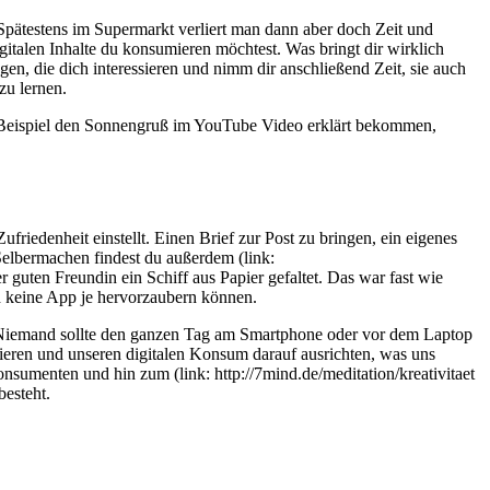
 Spätestens im Supermarkt verliert man dann aber doch Zeit und
italen Inhalte du konsumieren möchtest. Was bringt dir wirklich
n, die dich interessieren und nimm dir anschließend Zeit, sie auch
zu lernen.
m Beispiel den Sonnengruß im YouTube Video erklärt bekommen,
ufriedenheit einstellt. Einen Brief zur Post zu bringen, ein eigenes
Selbermachen findest du außerdem (link:
r guten Freundin ein Schiff aus Papier gefaltet. Das war fast wie
d keine App je hervorzaubern können.
 Niemand sollte den ganzen Tag am Smartphone oder vor dem Laptop
ieren und unseren digitalen Konsum darauf ausrichten, was uns
sumenten und hin zum (link: http://7mind.de/meditation/kreativitaet
besteht.