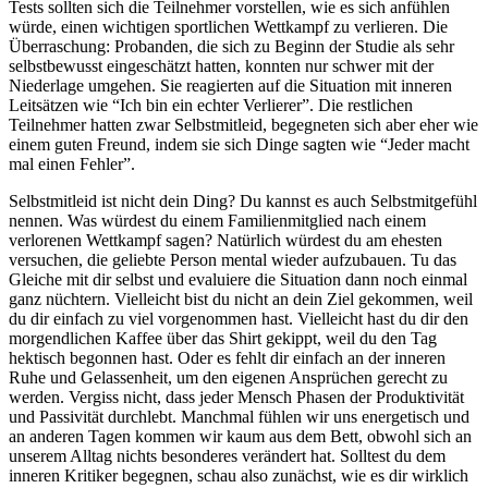
Tests sollten sich die Teilnehmer vorstellen, wie es sich anfühlen
würde, einen wichtigen sportlichen Wettkampf zu verlieren. Die
Überraschung: Probanden, die sich zu Beginn der Studie als sehr
selbstbewusst eingeschätzt hatten, konnten nur schwer mit der
Niederlage umgehen. Sie reagierten auf die Situation mit inneren
Leitsätzen wie “Ich bin ein echter Verlierer”. Die restlichen
Teilnehmer hatten zwar Selbstmitleid, begegneten sich aber eher wie
einem guten Freund, indem sie sich Dinge sagten wie “Jeder macht
mal einen Fehler”.
Selbstmitleid ist nicht dein Ding? Du kannst es auch Selbstmitgefühl
nennen. Was würdest du einem Familienmitglied nach einem
verlorenen Wettkampf sagen? Natürlich würdest du am ehesten
versuchen, die geliebte Person mental wieder aufzubauen. Tu das
Gleiche mit dir selbst und evaluiere die Situation dann noch einmal
ganz nüchtern. Vielleicht bist du nicht an dein Ziel gekommen, weil
du dir einfach zu viel vorgenommen hast. Vielleicht hast du dir den
morgendlichen Kaffee über das Shirt gekippt, weil du den Tag
hektisch begonnen hast. Oder es fehlt dir einfach an der inneren
Ruhe und Gelassenheit, um den eigenen Ansprüchen gerecht zu
werden. Vergiss nicht, dass jeder Mensch Phasen der Produktivität
und Passivität durchlebt. Manchmal fühlen wir uns energetisch und
an anderen Tagen kommen wir kaum aus dem Bett, obwohl sich an
unserem Alltag nichts besonderes verändert hat. Solltest du dem
inneren Kritiker begegnen, schau also zunächst, wie es dir wirklich