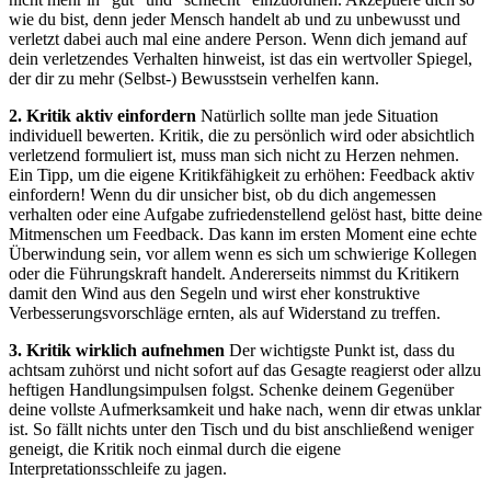
wie du bist, denn jeder Mensch handelt ab und zu unbewusst und
verletzt dabei auch mal eine andere Person. Wenn dich jemand auf
dein verletzendes Verhalten hinweist, ist das ein wertvoller Spiegel,
der dir zu mehr (Selbst-) Bewusstsein verhelfen kann.
2. Kritik aktiv einfordern
Natürlich sollte man jede Situation
individuell bewerten. Kritik, die zu persönlich wird oder absichtlich
verletzend formuliert ist, muss man sich nicht zu Herzen nehmen.
Ein Tipp, um die eigene Kritikfähigkeit zu erhöhen: Feedback aktiv
einfordern! Wenn du dir unsicher bist, ob du dich angemessen
verhalten oder eine Aufgabe zufriedenstellend gelöst hast, bitte deine
Mitmenschen um Feedback. Das kann im ersten Moment eine echte
Überwindung sein, vor allem wenn es sich um schwierige Kollegen
oder die Führungskraft handelt. Andererseits nimmst du Kritikern
damit den Wind aus den Segeln und wirst eher konstruktive
Verbesserungsvorschläge ernten, als auf Widerstand zu treffen.
3. Kritik wirklich aufnehmen
Der wichtigste Punkt ist, dass du
achtsam zuhörst und nicht sofort auf das Gesagte reagierst oder allzu
heftigen Handlungsimpulsen folgst. Schenke deinem Gegenüber
deine vollste Aufmerksamkeit und hake nach, wenn dir etwas unklar
ist. So fällt nichts unter den Tisch und du bist anschließend weniger
geneigt, die Kritik noch einmal durch die eigene
Interpretationsschleife zu jagen.