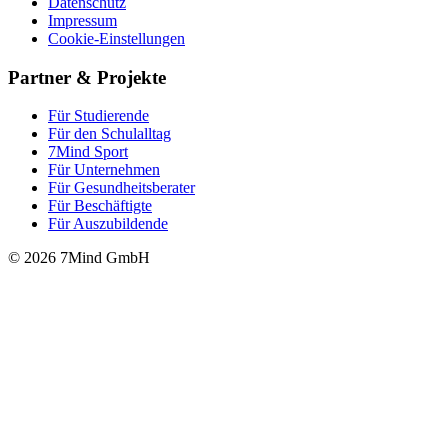
Datenschutz
Impressum
Cookie-Einstellungen
Partner & Projekte
Für Stu­die­rende
Für den Schulalltag
7Mind Sport
Für Unter­neh­men
Für Gesund­heits­be­ra­ter
Für Beschäftigte
Für Auszubildende
© 2026 7Mind GmbH