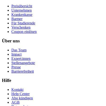
Preisübersicht
Unternehmen
Krankenkasse
Barmer
Für Studierende
Ver­schen­ken
Coupon einlösen
Über uns
Das Team
Impact
Expert:innen
Stellenangebote
Presse
Barrierefreiheit
Hilfe
Kontakt
Help Center
Abo kündigen
AGB