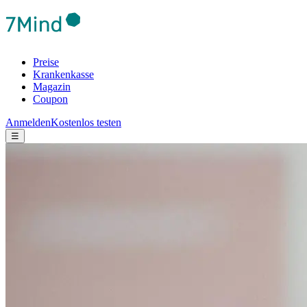
Preise
Krankenkasse
Magazin
Coupon
Anmelden
Kostenlos testen
☰