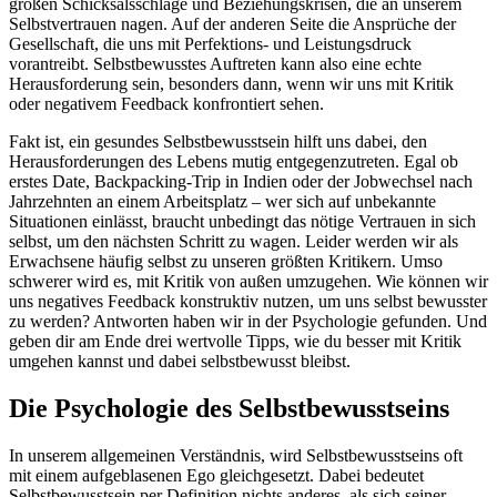
großen Schicksalsschläge und Beziehungskrisen, die an unserem
Selbstvertrauen nagen. Auf der anderen Seite die Ansprüche der
Gesellschaft, die uns mit Perfektions- und Leistungsdruck
vorantreibt. Selbstbewusstes Auftreten kann also eine echte
Herausforderung sein, besonders dann, wenn wir uns mit Kritik
oder negativem Feedback konfrontiert sehen.
Fakt ist, ein gesundes Selbstbewusstsein hilft uns dabei, den
Herausforderungen des Lebens mutig entgegenzutreten. Egal ob
erstes Date, Backpacking-Trip in Indien oder der Jobwechsel nach
Jahrzehnten an einem Arbeitsplatz – wer sich auf unbekannte
Situationen einlässt, braucht unbedingt das nötige Vertrauen in sich
selbst, um den nächsten Schritt zu wagen. Leider werden wir als
Erwachsene häufig selbst zu unseren größten Kritikern. Umso
schwerer wird es, mit Kritik von außen umzugehen. Wie können wir
uns negatives Feedback konstruktiv nutzen, um uns selbst bewusster
zu werden? Antworten haben wir in der Psychologie gefunden. Und
geben dir am Ende drei wertvolle Tipps, wie du besser mit Kritik
umgehen kannst und dabei selbstbewusst bleibst.
Die Psychologie des Selbstbewusstseins
In unserem allgemeinen Verständnis, wird Selbstbewusstseins oft
mit einem aufgeblasenen Ego gleichgesetzt. Dabei bedeutet
Selbstbewusstsein per Definition nichts anderes, als sich seiner