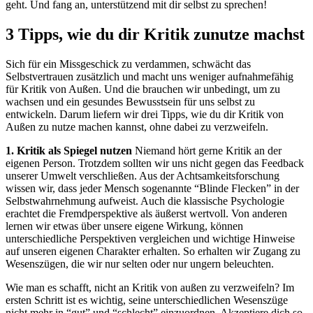
geht. Und fang an, unterstützend mit dir selbst zu sprechen!
3 Tipps, wie du dir Kritik zunutze machst
Sich für ein Missgeschick zu verdammen, schwächt das
Selbstvertrauen zusätzlich und macht uns weniger aufnahmefähig
für Kritik von Außen. Und die brauchen wir unbedingt, um zu
wachsen und ein gesundes Bewusstsein für uns selbst zu
entwickeln. Darum liefern wir drei Tipps, wie du dir Kritik von
Außen zu nutze machen kannst, ohne dabei zu verzweifeln.
1. Kritik als Spiegel nutzen
Niemand hört gerne Kritik an der
eigenen Person. Trotzdem sollten wir uns nicht gegen das Feedback
unserer Umwelt verschließen. Aus der Achtsamkeitsforschung
wissen wir, dass jeder Mensch sogenannte “Blinde Flecken” in der
Selbstwahrnehmung aufweist. Auch die klassische Psychologie
erachtet die Fremdperspektive als äußerst wertvoll. Von anderen
lernen wir etwas über unsere eigene Wirkung, können
unterschiedliche Perspektiven vergleichen und wichtige Hinweise
auf unseren eigenen Charakter erhalten. So erhalten wir Zugang zu
Wesenszügen, die wir nur selten oder nur ungern beleuchten.
Wie man es schafft, nicht an Kritik von außen zu verzweifeln? Im
ersten Schritt ist es wichtig, seine unterschiedlichen Wesenszüge
nicht mehr in “gut” und “schlecht” einzuordnen. Akzeptiere dich so