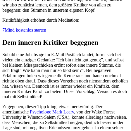
wir also zunächst lernen, dem größten Kritiker von allen zu
begegnen: den Stimmen in unserem eigenen Kopf.
Kritikfähigkeit erhöhen durch Meditation:
7Mind kostenlos starten
Dem inneren Kritiker begegnen
Sobald eine Jobabsage im E-Mail Postfach landet, formt sich bei
vielen ein einziger Gedanke: “Ich bin nicht gut genug”, und selbst
bei kleinen Missgeschicken ertönt sofort eine innere Stimme, die
sich fragt “Wie kann man nur so blöd sein?”. Bei negativen
Erfahrungen holen wir gerne die Keule raus und hauen nochmal
richtig oben drauf. Dass dieses Vorgehen noch niemandem geholfen
hat, wissen wir. Dennoch ist es immer wieder ein Kraftakt, dem
inneren Kritiker Paroli zu bieten. Unser Vorschlag: Versuch es doch
mal mit Selbstmitleid!
Zugegeben, dieser Tipp klingt etwas merkwürdig. Der
amerikanische
Psychologe Mark Leary
, von der Wake Forest
University in Winston-Salem (USA), konnte allerdings nachweisen,
dass Menschen, die zu Selbstmitleid neigen, deutlich besser in der
Lage sind, mit negativen Erlebnissen umzugehen. In einem seiner