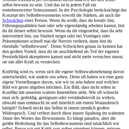
selbst bewusst zu sein. Und das ist in jedem Fall ein
erstrebenswerter Seinszustand. In der Psychologie berücksichtigt das
Konzept des Selbstbewusstseins sowohl die Stärken, als auch die
Schwächen
einer Person. Wenn du weißt, dass du kreativ bist,
Führungsqualitäten hast oder sehr eigenständig arbeiten kannst, bist
du dir deiner selbst bewusst. Wenn du dir eingestehst, dass du sehr
introvertiert bist, zur Sturheit neigst oder bei Vorträgen oder
Präsentationen schnell mal die Nerven verlierst, dann bist du
ebenfalls “selbstbewusst”. Deine Schwächen genau zu kennen hat
den großen Vorteil, dass du sie anschließend als Teil der eigenen
Persönlichkeit akzeptieren kannst und nicht mehr versuchen musst,
sie mit aller Kraft zu verstecken.
Kniffelig wird es, wenn sich die eigene Selbstwahrnehmung davon
unterscheidet, wie andere uns sehen. Denn oft haben wir eine ganz
eigene Vorstellungen davon, wie wir zu sein haben und welches
Bild wir gerne abgeben möchten. Ein Bild, dass nicht selten in
Konflikt mit unserem wahren Innenleben steht. Wie oft wünscht
man sich, geduldig, genügsam oder verständnisvoll zu wirken,
obwohl man enttäuscht ist und innerlich mit einem Wutausbruch
kämpft? Schnell steckt das Selbst in einem ziemlich großen
Widerspruch. Und verliert durch diese innere Spaltung im wahrsten
Sinne des Wortes das Bewusstsein. Es klingt paradox, aber die
größte Bedrohung für das Selbstbewusstsein sind tatsächlich wir
selbst. Bevor wir mit Kritik von außen umgehen können, müssen