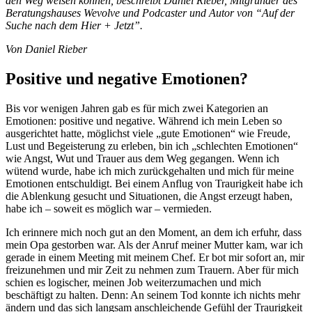
den Weg weisen können, beschreibt Daniel Rieber, Mitgründer des
Beratungshauses Wevolve und Podcaster und Autor von “Auf der
Suche nach dem Hier + Jetzt”.
Von Daniel Rieber
Positive und negative Emotionen?
Bis vor wenigen Jahren gab es für mich zwei Kategorien an
Emotionen: positive und negative. Während ich mein Leben so
ausgerichtet hatte, möglichst viele „gute Emotionen“ wie Freude,
Lust und Begeisterung zu erleben, bin ich „schlechten Emotionen“
wie Angst, Wut und Trauer aus dem Weg gegangen. Wenn ich
wütend wurde, habe ich mich zurückgehalten und mich für meine
Emotionen entschuldigt. Bei einem Anflug von Traurigkeit habe ich
die Ablenkung gesucht und Situationen, die Angst erzeugt haben,
habe ich – soweit es möglich war – vermieden.
Ich erinnere mich noch gut an den Moment, an dem ich erfuhr, dass
mein Opa gestorben war. Als der Anruf meiner Mutter kam, war ich
gerade in einem Meeting mit meinem Chef. Er bot mir sofort an, mir
freizunehmen und mir Zeit zu nehmen zum Trauern. Aber für mich
schien es logischer, meinen Job weiterzumachen und mich
beschäftigt zu halten. Denn: An seinem Tod konnte ich nichts mehr
ändern und das sich langsam anschleichende Gefühl der Traurigkeit