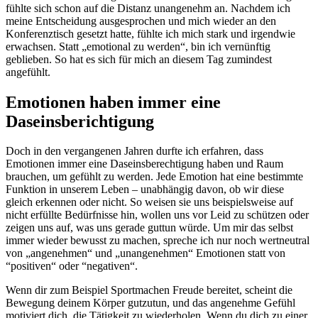
fühlte sich schon auf die Distanz unangenehm an. Nachdem ich
meine Entscheidung ausgesprochen und mich wieder an den
Konferenztisch gesetzt hatte, fühlte ich mich stark und irgendwie
erwachsen. Statt „emotional zu werden“, bin ich vernünftig
geblieben. So hat es sich für mich an diesem Tag zumindest
angefühlt.
Emotionen haben immer eine
Daseinsberichtigung
Doch in den vergangenen Jahren durfte ich erfahren, dass
Emotionen immer eine Daseinsberechtigung haben und Raum
brauchen, um gefühlt zu werden. Jede Emotion hat eine bestimmte
Funktion in unserem Leben – unabhängig davon, ob wir diese
gleich erkennen oder nicht. So weisen sie uns beispielsweise auf
nicht erfüllte Bedürfnisse hin, wollen uns vor Leid zu schützen oder
zeigen uns auf, was uns gerade guttun würde. Um mir das selbst
immer wieder bewusst zu machen, spreche ich nur noch wertneutral
von „angenehmen“ und „unangenehmen“ Emotionen statt von
“positiven“ oder “negativen“.
Wenn dir zum Beispiel Sportmachen Freude bereitet, scheint die
Bewegung deinem Körper gutzutun, und das angenehme Gefühl
motiviert dich, die Tätigkeit zu wiederholen. Wenn du dich zu einer