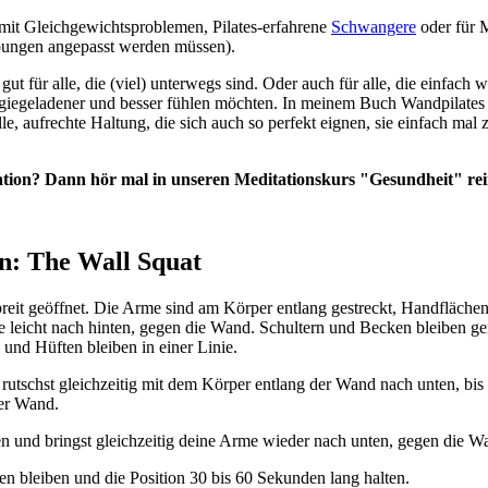
 mit Gleichgewichtsproblemen, Pilates-erfahrene
Schwangere
oder für M
Übungen angepasst werden müssen).
ut für alle, die (viel) unterwegs sind. Oder auch für alle, die einfach 
ergiegeladener und besser fühlen möchten. In meinem Buch Wandpilate
lle, aufrechte Haltung, die sich auch so perfekt eignen, sie einfach m
ation? Dann hör mal in unseren Meditationskurs "Gesundheit" rei
n: The Wall Squat
breit geöffnet. Die Arme sind am Körper entlang gestreckt, Handfläch
ie leicht nach hinten, gegen die Wand. Schultern und Becken bleiben ge
und Hüften bleiben in einer Linie.
 rutschst gleichzeitig mit dem Körper entlang der Wand nach unten, bi
der Wand.
 und bringst gleichzeitig deine Arme wieder nach unten, gegen die W
en bleiben und die Position 30 bis 60 Sekunden lang halten.