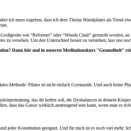
 aber ich muss zugeben, dass ich dem Thema Wandpilates als Trend et
 tun.
r Großgeräte wie “Reformer” oder “Wunda Chair” gemacht werden, an un
s zu versehen. Um den Unterschied besser zu verstehen, lass uns noch 
ation? Dann hör mal in unseren Meditationskurs "Gesundheit" rei
ilates-Methode: Pilates ist nicht einfach Gymnastik. Und auch keine Ph
 Ganzkörpertraining, das dir helfen soll, die Dysbalancen in deinem Kö
ellen, dass das Ganze wirklich anstrengend sein kann, wenn man es rich
und jeder Konstitution geeignet. Und für mich ist es noch viel mehr: Ich