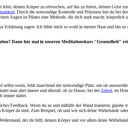
lehrt, deinen Körper zu erforschen, auf ihn zu hören, deinen Geist zu
tsamkeit
. Durch die notwendige Kontrolle und Präzision bist du bei d
nen Augen ist Pilates eine Methode, die dich stark macht: körperlich 
s Erfahrung sagen: Ich fühle mich so wohl in meiner Haut und bin so s
ation? Dann hör mal in unseren Meditationskurs "Gesundheit" rei
und selbst wenn, fehlt manchmal der notwendige Platz, um sie auszurol
det man aber immer und überall: ob zu Hause, bei der
Arbeit
, im Hot
ch immer dabei.
rliches Feedback. Wenn du an und mithilfe der Wand trainierst, glaube 
Körper da sind. Zum Beispiel, ob und wie sich deine Wirbelsäule od
 Widerstand, der dir hilft, deinen Körper und vor allem deine Wirbelsäu