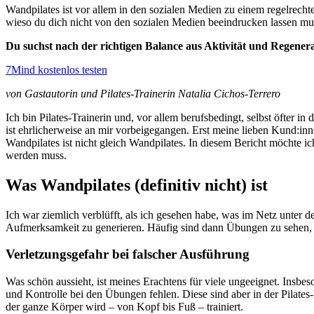
Wandpilates ist vor allem in den sozialen Medien zu einem regelrechte
wieso du dich nicht von den sozialen Medien beeindrucken lassen mu
Du suchst nach der richtigen Balance aus Aktivität und Regener
7Mind kostenlos testen
von Gastautorin und Pilates-Trainerin Natalia Cichos-Terrero
Ich bin Pilates-Trainerin und, vor allem berufsbedingt, selbst öfter i
ist ehrlicherweise an mir vorbeigegangen. Erst meine lieben Kund:i
Wandpilates ist nicht gleich Wandpilates. In diesem Bericht möchte ic
werden muss.
Was Wandpilates (definitiv nicht) ist
Ich war ziemlich verblüfft, als ich gesehen habe, was im Netz unte
Aufmerksamkeit zu generieren. Häufig sind dann Übungen zu sehen, 
Verletzungsgefahr bei falscher Ausführung
Was schön aussieht, ist meines Erachtens für viele ungeeignet. Ins
und Kontrolle bei den Übungen fehlen. Diese sind aber in der Pilate
der ganze Körper wird – von Kopf bis Fuß – trainiert.