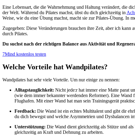
Eine Lebensart, die die Wahrnehmung und Haltung verändert, die dich 
der Welt. Während du Pilates machst, übst du dich gleichzeitig in
Ach
Weise, wie du eine Übung machst, macht sie zur Pilates-Übung. In mei
Zugegeben: Diese Veränderungen brauchen ihre Zeit, aber ich kann au
durch Pilates.
Du suchst nach der richtigen Balance aus Aktivität und Regener
7Mind kostenlos testen
Welche Vorteile hat Wandpilates?
Wandpilates hat sehr viele Vorteile. Um nur einige zu nennen:
Alltagstauglichkeit:
Nicht jede:r hat immer eine Matte parat 
(wie dem immer bekannter werdenden Reformer). Eine Wand fin
Flughafen. Mit einer Wand hat man sein Trainingsgerät praktis
Feedback:
Die Wand ist ein echtes Multitalent und gibt dir eh
du dich bewegst und welche Asymmetrien und Dysbalancen im 
Unterstützung:
Die Wand dient gleichzeitig als Stütze und als
gleichzeitig an Kraft und Dehnung zu arbeiten.