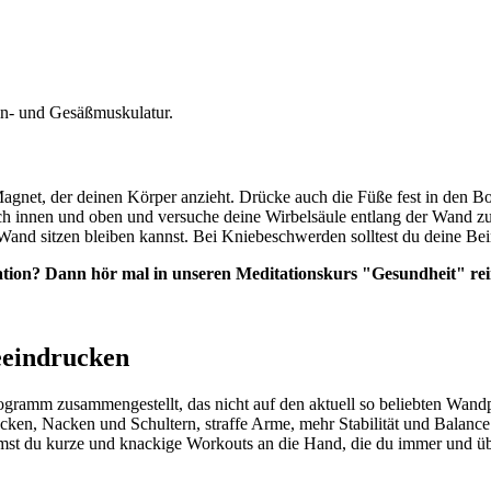
in- und Gesäßmuskulatur.
gnet, der deinen Körper anzieht. Drücke auch die Füße fest in den Bo
ch innen und oben und versuche deine Wirbelsäule entlang der Wand z
r Wand sitzen bleiben kannst. Bei Kniebeschwerden solltest du deine Bei
ation? Dann hör mal in unseren Meditationskurs "Gesundheit" rei
beeindrucken
ogramm zusammengestellt, das nicht auf den aktuell so beliebten Wandpi
ken, Nacken und Schultern, straffe Arme, mehr Stabilität und Balance
du kurze und knackige Workouts an die Hand, die du immer und übera