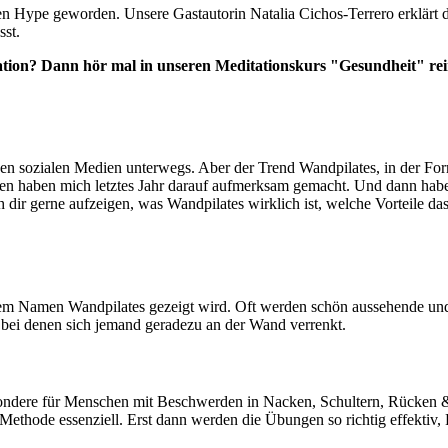
n Hype geworden. Unsere Gastautorin Natalia Cichos-Terrero erklärt dir
sst.
ation? Dann hör mal in unseren Meditationskurs "Gesundheit" rei
n den sozialen Medien unterwegs. Aber der Trend Wandpilates, in der For
nnen haben mich letztes Jahr darauf aufmerksam gemacht. Und dann hab
h dir gerne aufzeigen, was Wandpilates wirklich ist, welche Vorteile d
r dem Namen Wandpilates gezeigt wird. Oft werden schön aussehende un
bei denen sich jemand geradezu an der Wand verrenkt.
besondere für Menschen mit Beschwerden in Nacken, Schultern, Rücken &
s-Methode essenziell. Erst dann werden die Übungen so richtig effekt