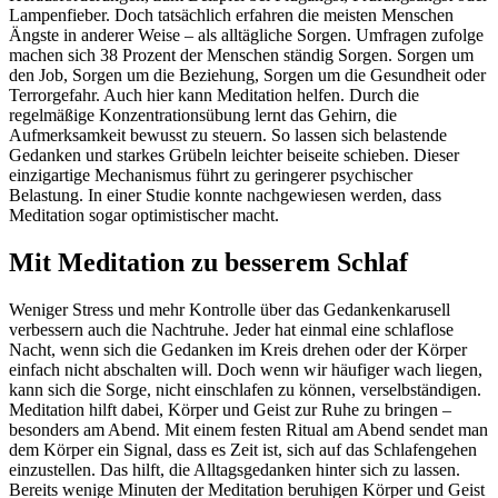
Lampenfieber. Doch tatsächlich erfahren die meisten Menschen
Ängste in anderer Weise – als alltägliche Sorgen. Umfragen zufolge
machen sich 38 Prozent der Menschen ständig Sorgen. Sorgen um
den Job, Sorgen um die Beziehung, Sorgen um die Gesundheit oder
Terrorgefahr. Auch hier kann Meditation helfen. Durch die
regelmäßige Konzentrationsübung lernt das Gehirn, die
Aufmerksamkeit bewusst zu steuern. So lassen sich belastende
Gedanken und starkes Grübeln leichter beiseite schieben. Dieser
einzigartige Mechanismus führt zu geringerer psychischer
Belastung. In einer Studie konnte nachgewiesen werden, dass
Meditation sogar optimistischer macht.
Mit Meditation zu besserem Schlaf
Weniger Stress und mehr Kontrolle über das Gedankenkarusell
verbessern auch die Nachtruhe. Jeder hat einmal eine schlaflose
Nacht, wenn sich die Gedanken im Kreis drehen oder der Körper
einfach nicht abschalten will. Doch wenn wir häufiger wach liegen,
kann sich die Sorge, nicht einschlafen zu können, verselbständigen.
Meditation hilft dabei, Körper und Geist zur Ruhe zu bringen –
besonders am Abend. Mit einem festen Ritual am Abend sendet man
dem Körper ein Signal, dass es Zeit ist, sich auf das Schlafengehen
einzustellen. Das hilft, die Alltagsgedanken hinter sich zu lassen.
Bereits wenige Minuten der Meditation beruhigen Körper und Geist