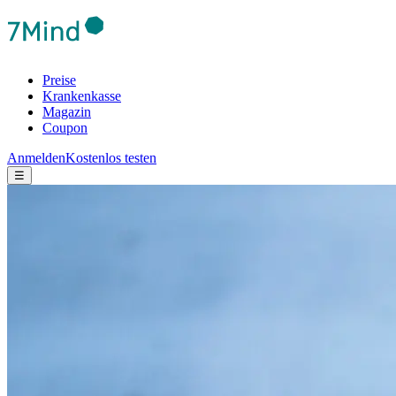
Preise
Krankenkasse
Magazin
Coupon
Anmelden
Kostenlos testen
☰