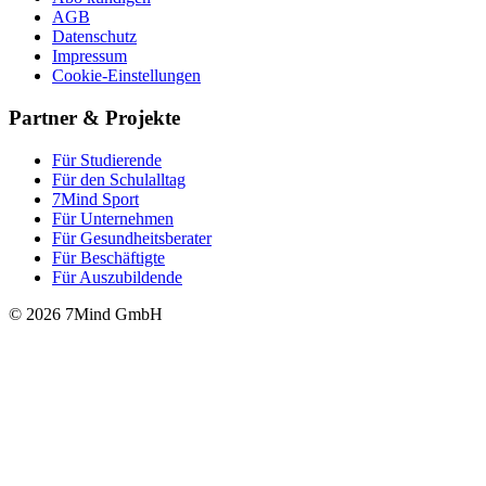
AGB
Datenschutz
Impressum
Cookie-Einstellungen
Partner & Projekte
Für Stu­die­rende
Für den Schulalltag
7Mind Sport
Für Unter­neh­men
Für Gesund­heits­be­ra­ter
Für Beschäftigte
Für Auszubildende
© 2026 7Mind GmbH