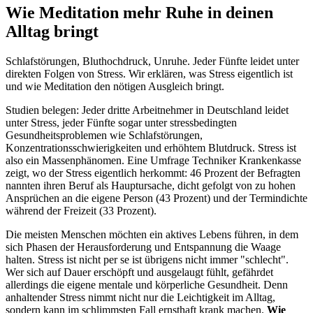
Wie Meditation mehr Ruhe in deinen
Alltag bringt
Schlafstörungen, Bluthochdruck, Unruhe. Jeder Fünfte leidet unter
direkten Folgen von Stress. Wir erklären, was Stress eigentlich ist
und wie Meditation den nötigen Ausgleich bringt.
Studien belegen: Jeder dritte Arbeitnehmer in Deutschland leidet
unter Stress, jeder Fünfte sogar unter stressbedingten
Gesundheitsproblemen wie Schlafstörungen,
Konzentrationsschwierigkeiten und erhöhtem Blutdruck. Stress ist
also ein Massenphänomen. Eine Umfrage Techniker Krankenkasse
zeigt, wo der Stress eigentlich herkommt: 46 Prozent der Befragten
nannten ihren Beruf als Hauptursache, dicht gefolgt von zu hohen
Ansprüchen an die eigene Person (43 Prozent) und der Termindichte
während der Freizeit (33 Prozent).
Die meisten Menschen möchten ein aktives Lebens führen, in dem
sich Phasen der Herausforderung und Entspannung die Waage
halten. Stress ist nicht per se ist übrigens nicht immer "schlecht".
Wer sich auf Dauer erschöpft und ausgelaugt fühlt, gefährdet
allerdings die eigene mentale und körperliche Gesundheit. Denn
anhaltender Stress nimmt nicht nur die Leichtigkeit im Alltag,
sondern kann im schlimmsten Fall ernsthaft krank machen.
Wie